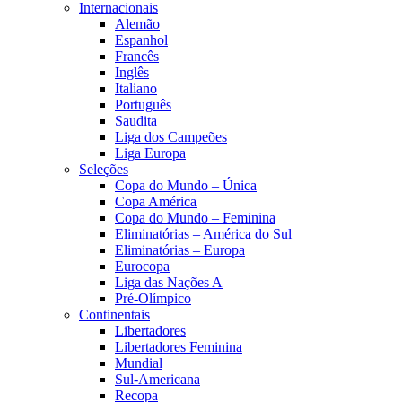
Internacionais
Alemão
Espanhol
Francês
Inglês
Italiano
Português
Saudita
Liga dos Campeões
Liga Europa
Seleções
Copa do Mundo – Única
Copa América
Copa do Mundo – Feminina
Eliminatórias – América do Sul
Eliminatórias – Europa
Eurocopa
Liga das Nações A
Pré-Olímpico
Continentais
Libertadores
Libertadores Feminina
Mundial
Sul-Americana
Recopa