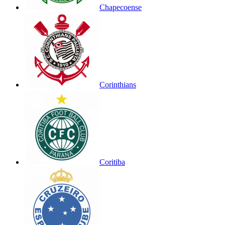
Chapecoense
Corinthians
Coritiba