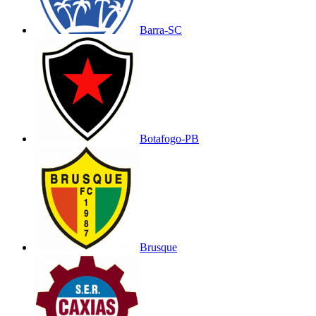
Barra-SC
Botafogo-PB
Brusque