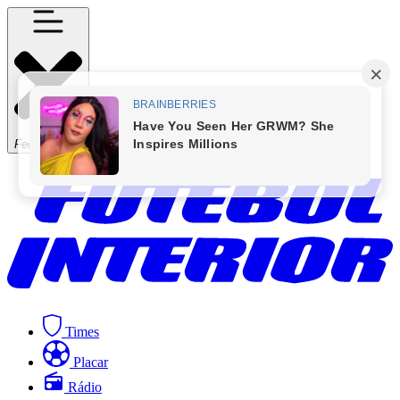
Fechar Menu
Times
Placar
Rádio