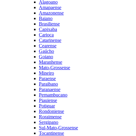
Alagoano
Amapaense
Amazonense
Baiano
Brasiliense
Capixaba
Carioca
Catarinense
Cearense
Gaúcho
Goiano
Maranhense
Mato-Grossense
Mineiro
Paraense
Paraibano
Paranaense
Pernambucano
Piauiense
Potiguar
Rondoniense
Roraimense
Sergipano
Sul-Mato-Grossense
Tocantinense