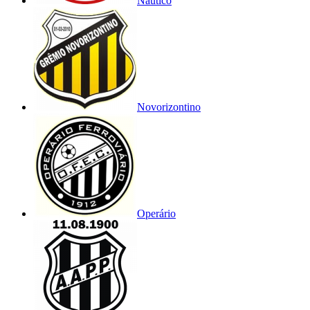
Náutico
Novorizontino
Operário