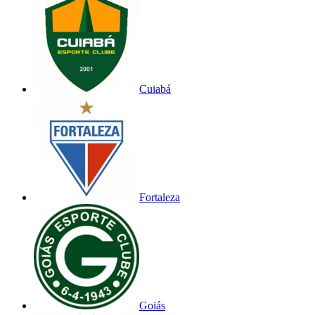
Cuiabá
Fortaleza
Goiás