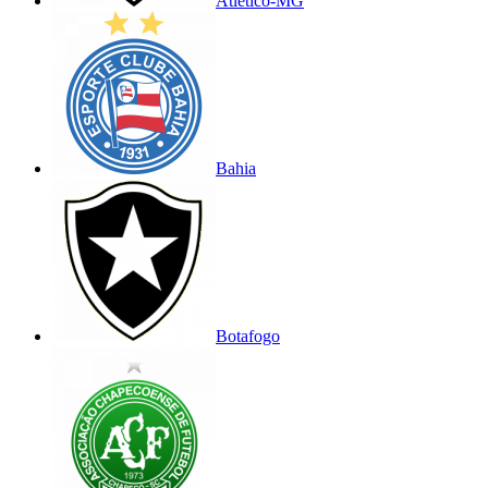
Atlético-MG
Bahia
Botafogo