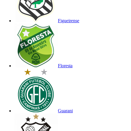
Figueirense
Floresta
Guarani