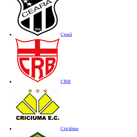
Ceará
CRB
Criciúma