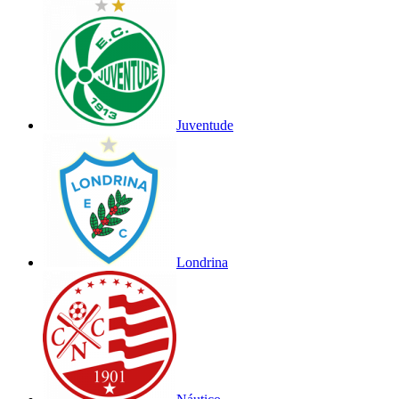
Juventude
Londrina