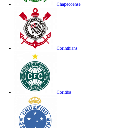
Chapecoense
Corinthians
Coritiba