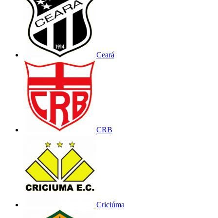
Ceará
CRB
Criciúma