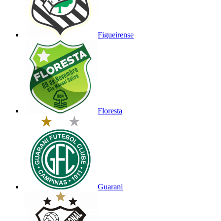
Figueirense
Floresta
Guarani