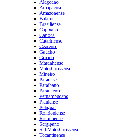
Alagoano
Amapaense
Amazonense
Baiano
Brasiliense
Capixaba
Carioca
Catarinense
Cearense
Gaúcho
Goiano
Maranhense
Mato-Grossense
Mineiro
Paraense
Paraibano
Paranaense
Pernambucano
Piauiense
Potiguar
Rondoniense
Roraimense
Sergipano
Sul-Mato-Grossense
Tocantinense