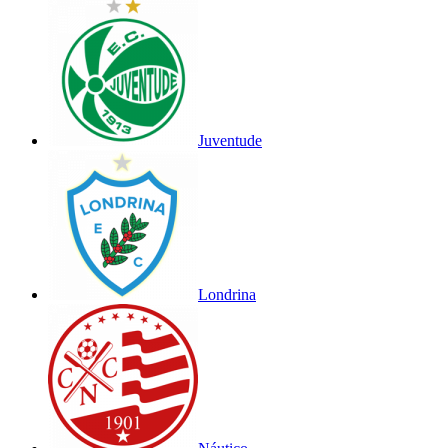
Juventude
Londrina