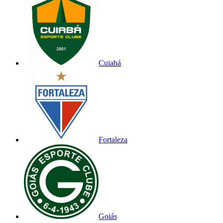
Cuiabá
Fortaleza
Goiás