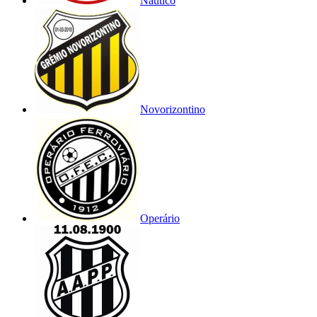
Náutico
Novorizontino
Operário