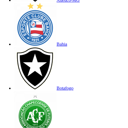
Atlético-MG
Bahia
Botafogo