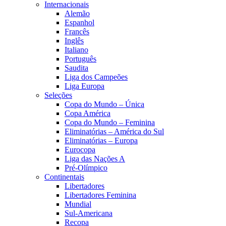
Internacionais
Alemão
Espanhol
Francês
Inglês
Italiano
Português
Saudita
Liga dos Campeões
Liga Europa
Seleções
Copa do Mundo – Única
Copa América
Copa do Mundo – Feminina
Eliminatórias – América do Sul
Eliminatórias – Europa
Eurocopa
Liga das Nações A
Pré-Olímpico
Continentais
Libertadores
Libertadores Feminina
Mundial
Sul-Americana
Recopa