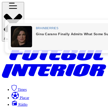
Fechar Menu
Times
Placar
Rádio