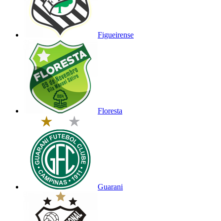
Figueirense
Floresta
Guarani