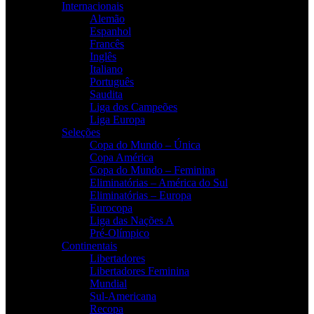
Internacionais
Alemão
Espanhol
Francês
Inglês
Italiano
Português
Saudita
Liga dos Campeões
Liga Europa
Seleções
Copa do Mundo – Única
Copa América
Copa do Mundo – Feminina
Eliminatórias – América do Sul
Eliminatórias – Europa
Eurocopa
Liga das Nações A
Pré-Olímpico
Continentais
Libertadores
Libertadores Feminina
Mundial
Sul-Americana
Recopa