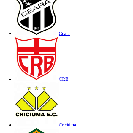
Ceará
CRB
Criciúma