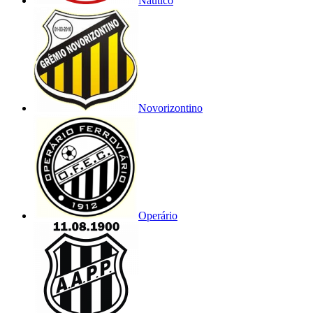
Náutico
Novorizontino
Operário