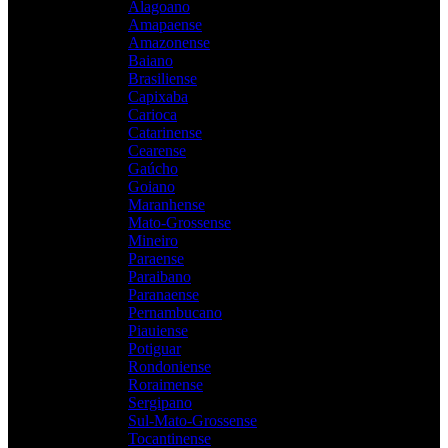
Alagoano
Amapaense
Amazonense
Baiano
Brasiliense
Capixaba
Carioca
Catarinense
Cearense
Gaúcho
Goiano
Maranhense
Mato-Grossense
Mineiro
Paraense
Paraibano
Paranaense
Pernambucano
Piauiense
Potiguar
Rondoniense
Roraimense
Sergipano
Sul-Mato-Grossense
Tocantinense