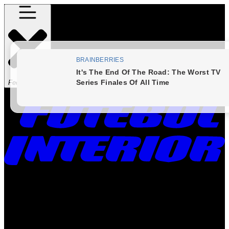
Fechar Menu
Times
Placar
Rádio