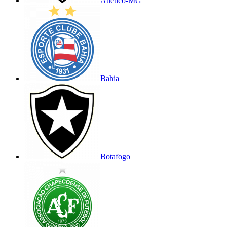
Atlético-MG
Bahia
Botafogo