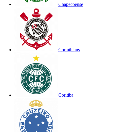
Chapecoense
Corinthians
Coritiba