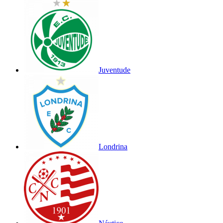
Juventude
Londrina