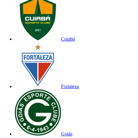
Cuiabá
Fortaleza
Goiás