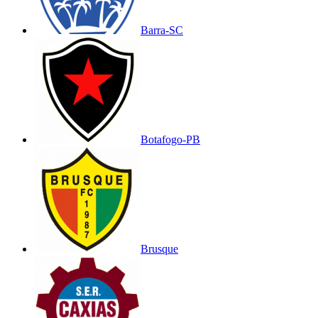
Barra-SC
Botafogo-PB
Brusque