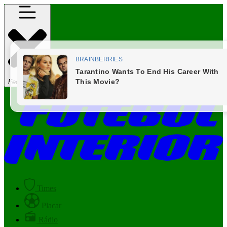
Fechar Menu
Times
Placar
Rádio