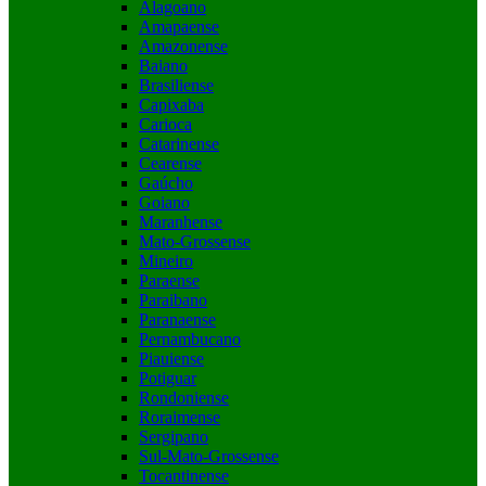
Alagoano
Amapaense
Amazonense
Baiano
Brasiliense
Capixaba
Carioca
Catarinense
Cearense
Gaúcho
Goiano
Maranhense
Mato-Grossense
Mineiro
Paraense
Paraibano
Paranaense
Pernambucano
Piauiense
Potiguar
Rondoniense
Roraimense
Sergipano
Sul-Mato-Grossense
Tocantinense