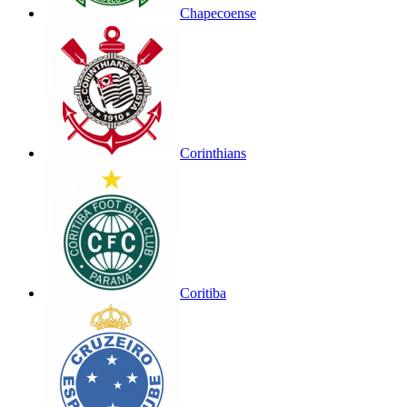
Chapecoense
Corinthians
Coritiba