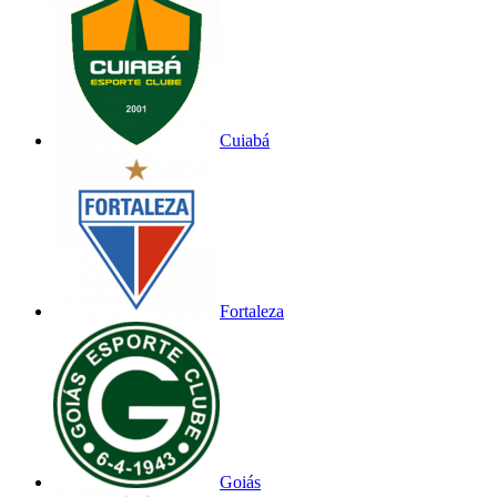
Cuiabá
Fortaleza
Goiás