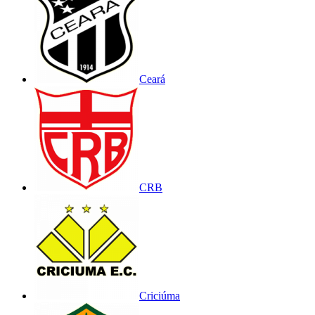
Ceará
CRB
Criciúma