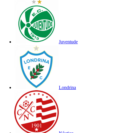
Juventude
Londrina