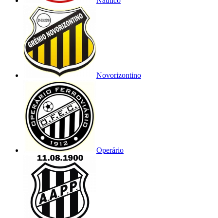
Náutico
Novorizontino
Operário