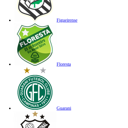
Figueirense
Floresta
Guarani