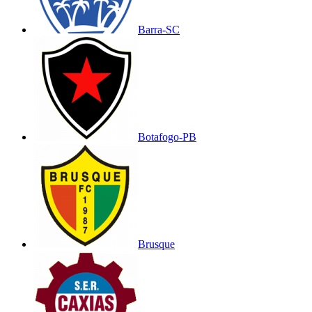
Barra-SC
Botafogo-PB
Brusque