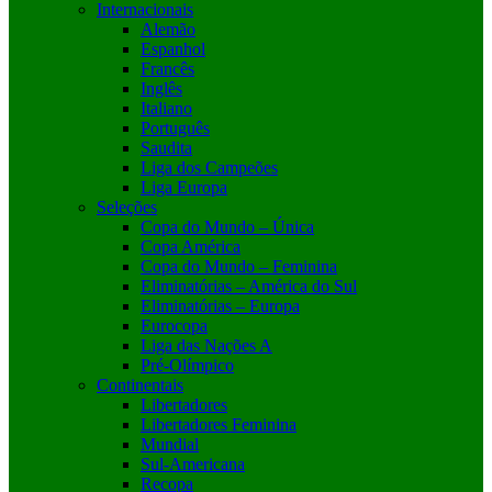
Internacionais
Alemão
Espanhol
Francês
Inglês
Italiano
Português
Saudita
Liga dos Campeões
Liga Europa
Seleções
Copa do Mundo – Única
Copa América
Copa do Mundo – Feminina
Eliminatórias – América do Sul
Eliminatórias – Europa
Eurocopa
Liga das Nações A
Pré-Olímpico
Continentais
Libertadores
Libertadores Feminina
Mundial
Sul-Americana
Recopa