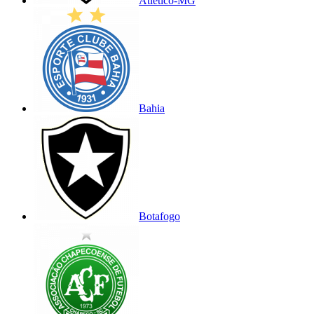
Atlético-MG
Bahia
Botafogo