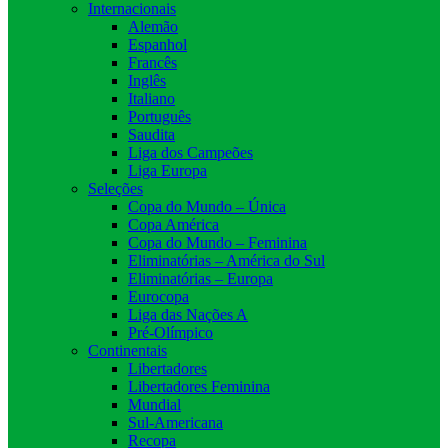
Internacionais
Alemão
Espanhol
Francês
Inglês
Italiano
Português
Saudita
Liga dos Campeões
Liga Europa
Seleções
Copa do Mundo – Única
Copa América
Copa do Mundo – Feminina
Eliminatórias – América do Sul
Eliminatórias – Europa
Eurocopa
Liga das Nações A
Pré-Olímpico
Continentais
Libertadores
Libertadores Feminina
Mundial
Sul-Americana
Recopa