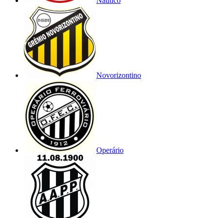
Náutico
Novorizontino
Operário