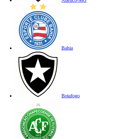
Atlético-MG
Bahia
Botafogo