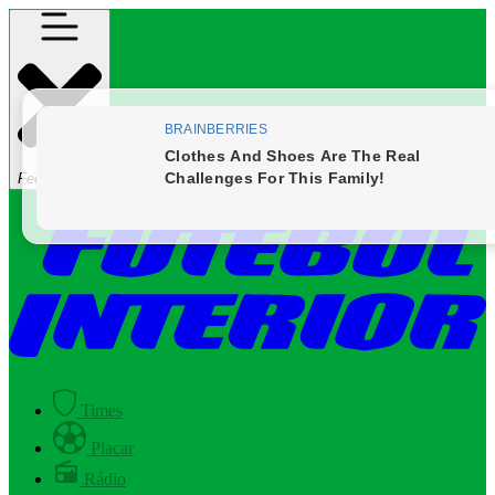
Fechar Menu
Times
Placar
Rádio