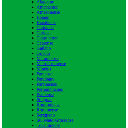
Alagoano
Amapaense
Amazonense
Baiano
Brasiliense
Capixaba
Carioca
Catarinense
Cearense
Gaúcho
Goiano
Maranhense
Mato-Grossense
Mineiro
Paraense
Paraibano
Paranaense
Pernambucano
Piauiense
Potiguar
Rondoniense
Roraimense
Sergipano
Sul-Mato-Grossense
Tocantinense