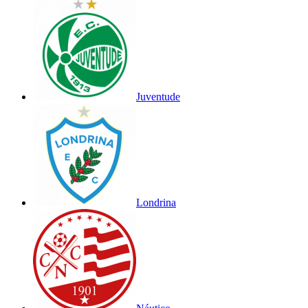
Juventude
Londrina