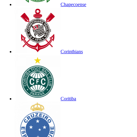
Chapecoense
Corinthians
Coritiba