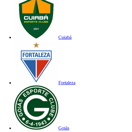
Cuiabá
Fortaleza
Goiás