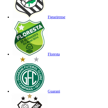
Figueirense
Floresta
Guarani