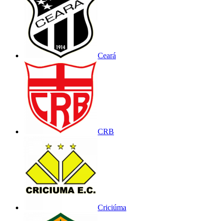
Ceará
CRB
Criciúma