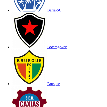
Barra-SC
Botafogo-PB
Brusque