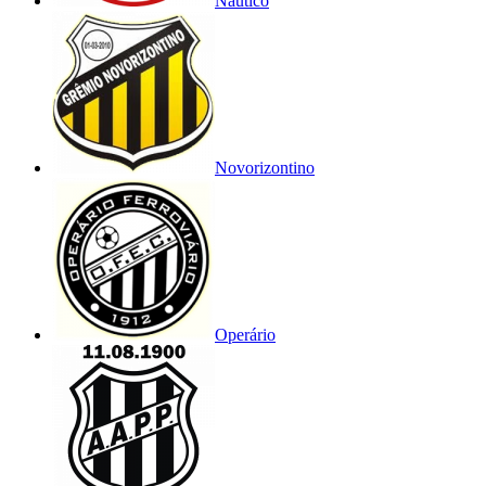
Náutico
Novorizontino
Operário