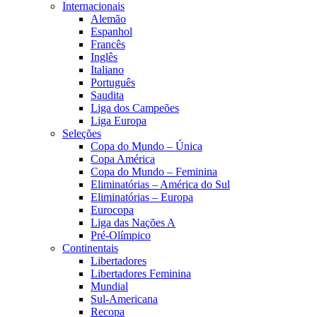
Internacionais
Alemão
Espanhol
Francês
Inglês
Italiano
Português
Saudita
Liga dos Campeões
Liga Europa
Seleções
Copa do Mundo – Única
Copa América
Copa do Mundo – Feminina
Eliminatórias – América do Sul
Eliminatórias – Europa
Eurocopa
Liga das Nações A
Pré-Olímpico
Continentais
Libertadores
Libertadores Feminina
Mundial
Sul-Americana
Recopa