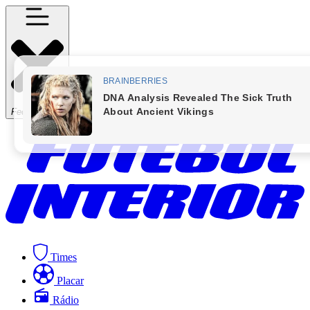
Fechar Menu
Times
Placar
Rádio