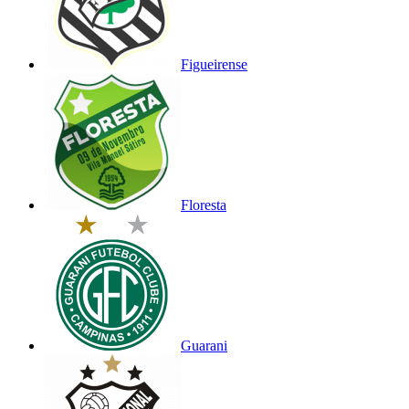
Figueirense
Floresta
Guarani