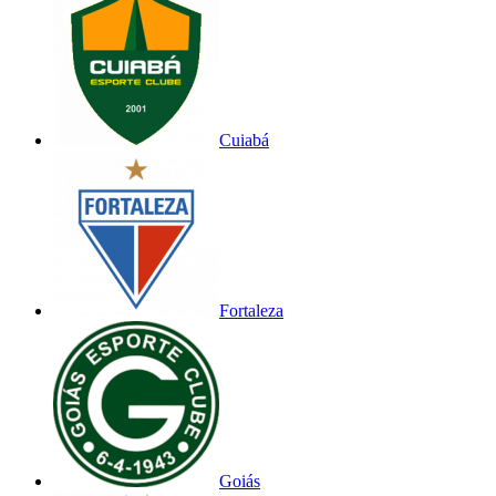
Cuiabá
Fortaleza
Goiás