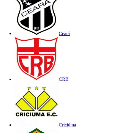
Ceará
CRB
Criciúma