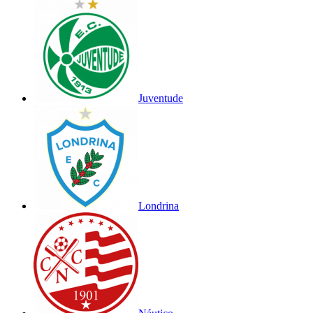
Juventude
Londrina