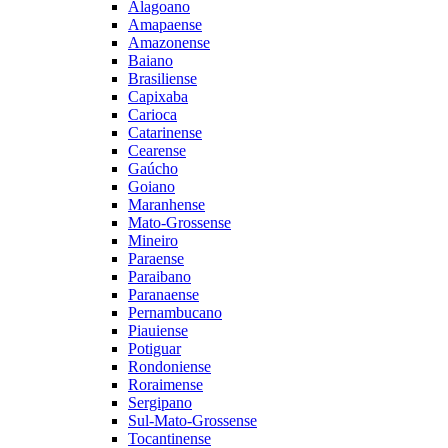
Alagoano
Amapaense
Amazonense
Baiano
Brasiliense
Capixaba
Carioca
Catarinense
Cearense
Gaúcho
Goiano
Maranhense
Mato-Grossense
Mineiro
Paraense
Paraibano
Paranaense
Pernambucano
Piauiense
Potiguar
Rondoniense
Roraimense
Sergipano
Sul-Mato-Grossense
Tocantinense