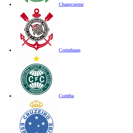
Chapecoense
Corinthians
Coritiba