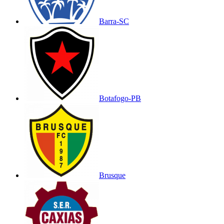
Barra-SC
Botafogo-PB
Brusque