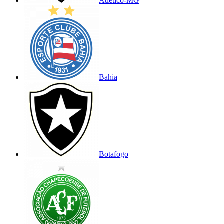
Atlético-MG
Bahia
Botafogo