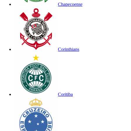
Chapecoense
Corinthians
Coritiba