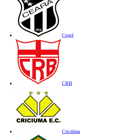
Ceará
CRB
Criciúma