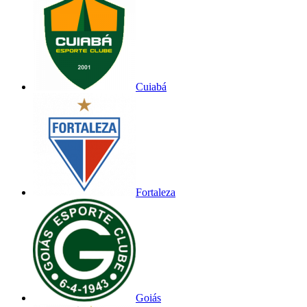
Cuiabá
Fortaleza
Goiás