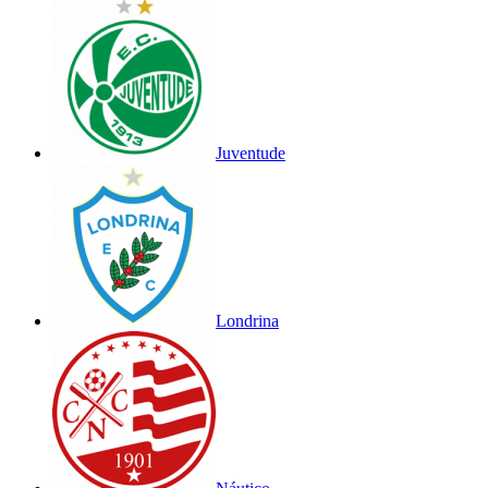
Juventude
Londrina