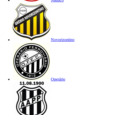
Náutico
Novorizontino
Operário