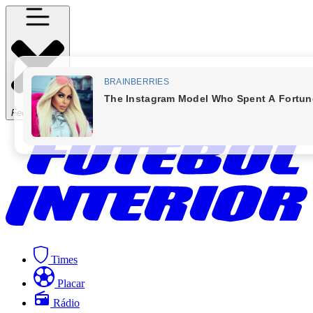
Fechar Menu
Times
Placar
Rádio