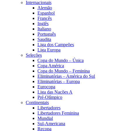
Internacionais
Alemão
Espanhol
Francês
Inglês
Italiano
Português
Saudita
Liga dos Campeões
Liga Europa
Seleções
Copa do Mundo – Única
Copa América
Copa do Mundo – Feminina
Eliminatórias – América do Sul
Eliminatórias – Europa
Eurocopa
Liga das Nações A
Pré-Olímpico
Continentais
Libertadores
Libertadores Feminina
Mundial
Sul-Americana
Recopa