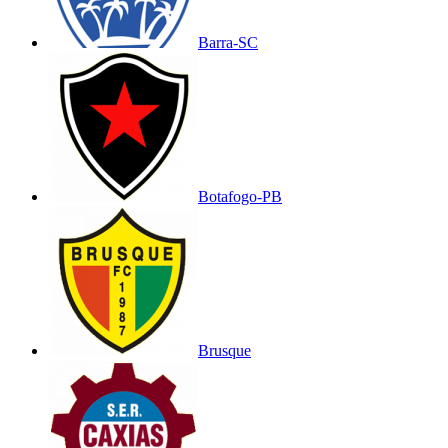
Barra-SC
Botafogo-PB
Brusque