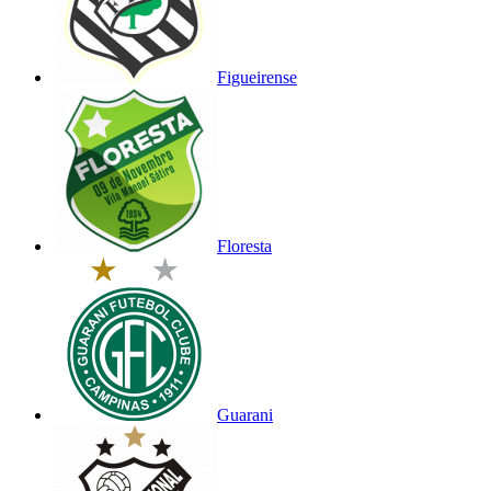
Figueirense
Floresta
Guarani