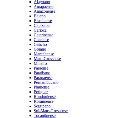
Alagoano
Amapaense
Amazonense
Baiano
Brasiliense
Capixaba
Carioca
Catarinense
Cearense
Gaúcho
Goiano
Maranhense
Mato-Grossense
Mineiro
Paraense
Paraibano
Paranaense
Pernambucano
Piauiense
Potiguar
Rondoniense
Roraimense
Sergipano
Sul-Mato-Grossense
Tocantinense