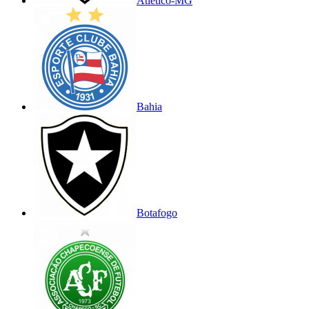
Atlético-MG
Bahia
Botafogo