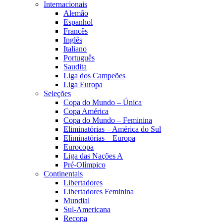
Internacionais
Alemão
Espanhol
Francês
Inglês
Italiano
Português
Saudita
Liga dos Campeões
Liga Europa
Seleções
Copa do Mundo – Única
Copa América
Copa do Mundo – Feminina
Eliminatórias – América do Sul
Eliminatórias – Europa
Eurocopa
Liga das Nações A
Pré-Olímpico
Continentais
Libertadores
Libertadores Feminina
Mundial
Sul-Americana
Recopa