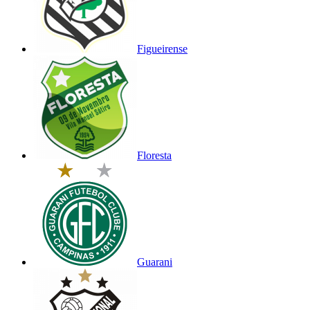
Figueirense
Floresta
Guarani