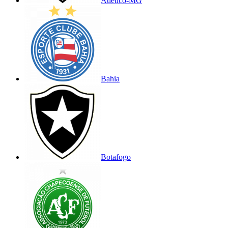
Atlético-MG
Bahia
Botafogo