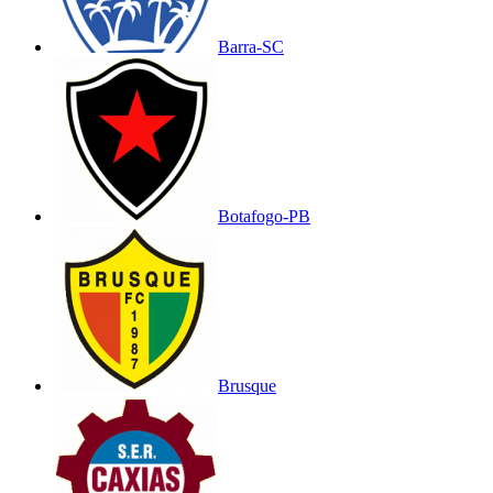
Barra-SC
Botafogo-PB
Brusque