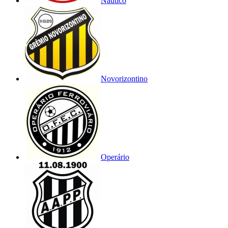
Náutico
Novorizontino
Operário