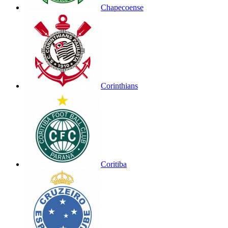
Chapecoense
Corinthians
Coritiba