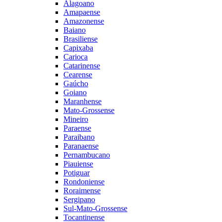
Alagoano
Amapaense
Amazonense
Baiano
Brasiliense
Capixaba
Carioca
Catarinense
Cearense
Gaúcho
Goiano
Maranhense
Mato-Grossense
Mineiro
Paraense
Paraibano
Paranaense
Pernambucano
Piauiense
Potiguar
Rondoniense
Roraimense
Sergipano
Sul-Mato-Grossense
Tocantinense