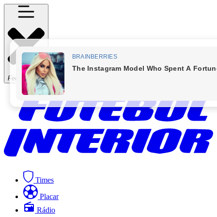
Fechar Menu
Times
Placar
Rádio