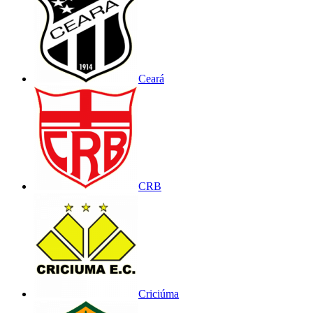
Ceará
CRB
Criciúma