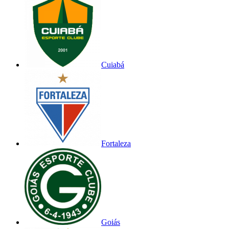
Cuiabá
Fortaleza
Goiás