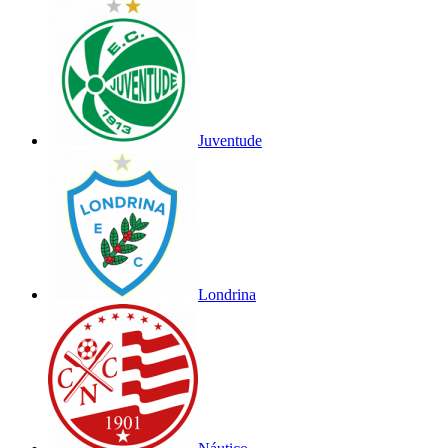
Juventude
Londrina