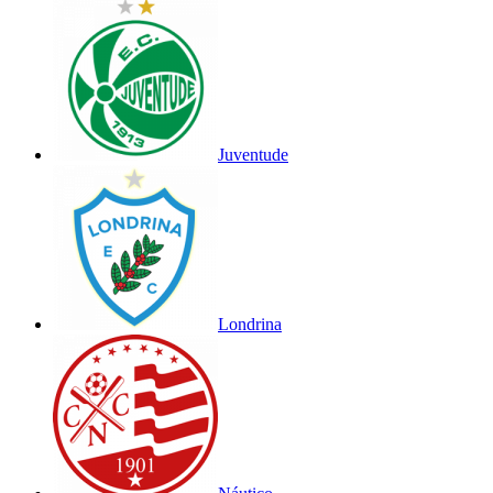
Juventude
Londrina