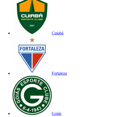
Cuiabá
Fortaleza
Goiás