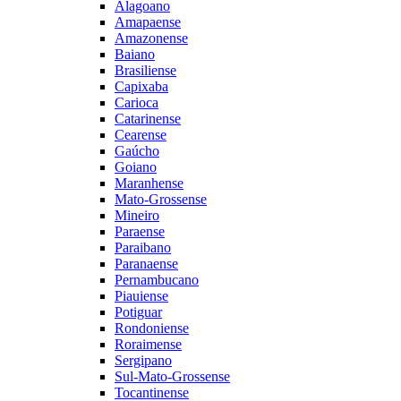
Alagoano
Amapaense
Amazonense
Baiano
Brasiliense
Capixaba
Carioca
Catarinense
Cearense
Gaúcho
Goiano
Maranhense
Mato-Grossense
Mineiro
Paraense
Paraibano
Paranaense
Pernambucano
Piauiense
Potiguar
Rondoniense
Roraimense
Sergipano
Sul-Mato-Grossense
Tocantinense