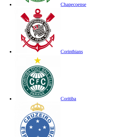
Chapecoense
Corinthians
Coritiba