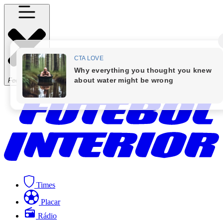
Fechar Menu
Times
Placar
Rádio