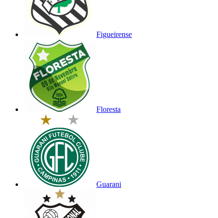
Figueirense
Floresta
Guarani