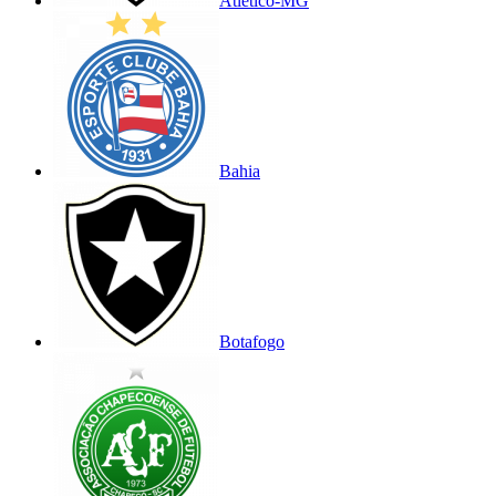
Atlético-MG
Bahia
Botafogo