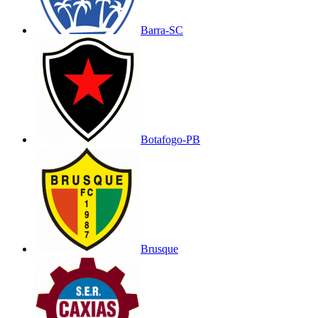
Barra-SC
Botafogo-PB
Brusque