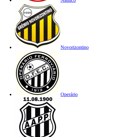
Náutico
Novorizontino
Operário