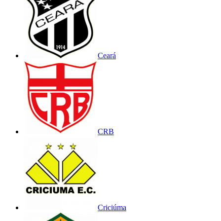
Ceará
CRB
Criciúma