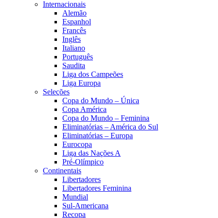
Internacionais
Alemão
Espanhol
Francês
Inglês
Italiano
Português
Saudita
Liga dos Campeões
Liga Europa
Seleções
Copa do Mundo – Única
Copa América
Copa do Mundo – Feminina
Eliminatórias – América do Sul
Eliminatórias – Europa
Eurocopa
Liga das Nações A
Pré-Olímpico
Continentais
Libertadores
Libertadores Feminina
Mundial
Sul-Americana
Recopa