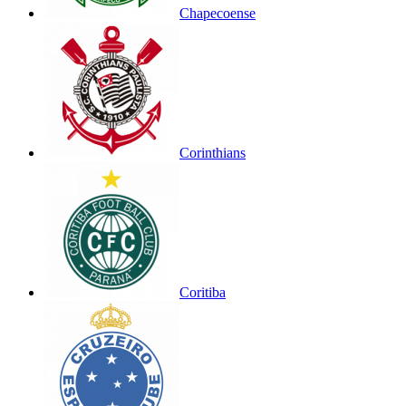
Chapecoense
Corinthians
Coritiba