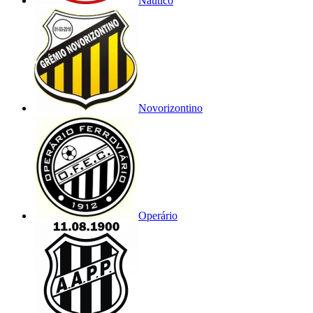
Náutico
Novorizontino
Operário