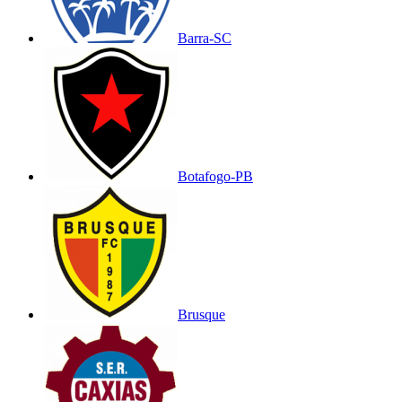
Barra-SC
Botafogo-PB
Brusque