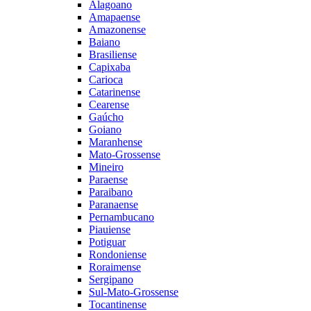
Alagoano
Amapaense
Amazonense
Baiano
Brasiliense
Capixaba
Carioca
Catarinense
Cearense
Gaúcho
Goiano
Maranhense
Mato-Grossense
Mineiro
Paraense
Paraibano
Paranaense
Pernambucano
Piauiense
Potiguar
Rondoniense
Roraimense
Sergipano
Sul-Mato-Grossense
Tocantinense