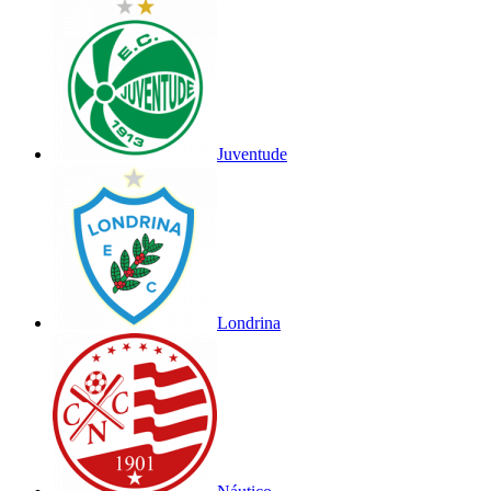
Juventude
Londrina