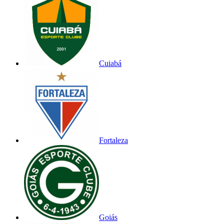
Cuiabá
Fortaleza
Goiás