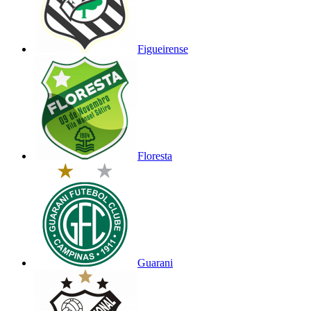
Figueirense
Floresta
Guarani