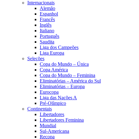
Internacionais
Alemão
Espanhol
Francês
Inglês
Italiano
Português
Saudita
Liga dos Campeões
Liga Europa
Seleções
Copa do Mundo – Única
Copa América
Copa do Mundo – Feminina
Eliminatórias – América do Sul
Eliminatórias – Europa
Eurocopa
Liga das Nações A
Pré-Olímpico
Continentais
Libertadores
Libertadores Feminina
Mundial
Sul-Americana
Recopa