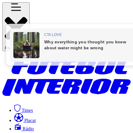
Fechar Menu
Times
Placar
Rádio