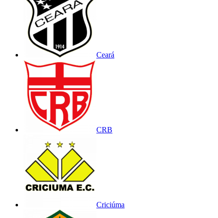
Ceará
CRB
Criciúma