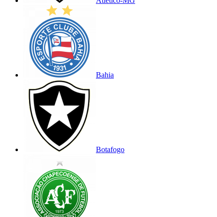
Atlético-MG
Bahia
Botafogo