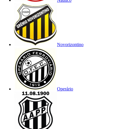
Náutico
Novorizontino
Operário