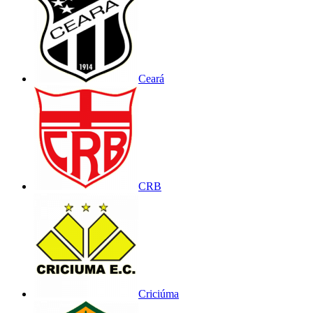
Ceará
CRB
Criciúma