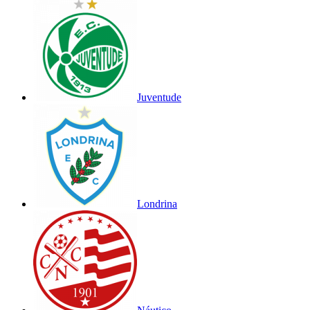
Juventude
Londrina