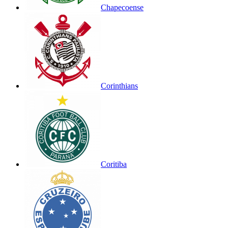
Chapecoense
Corinthians
Coritiba