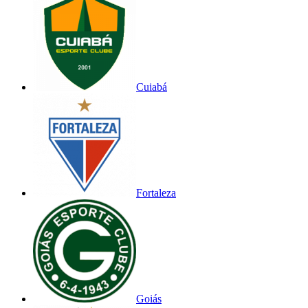
Cuiabá
Fortaleza
Goiás