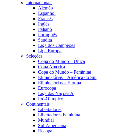
Internacionais
Alemão
Espanhol
Francês
Inglês
Italiano
Português
Saudita
Liga dos Campeões
Liga Europa
Seleções
Copa do Mundo – Única
Copa América
Copa do Mundo – Feminina
Eliminatórias – América do Sul
Eliminatórias – Europa
Eurocopa
Liga das Nações A
Pré-Olímpico
Continentais
Libertadores
Libertadores Feminina
Mundial
Sul-Americana
Recopa