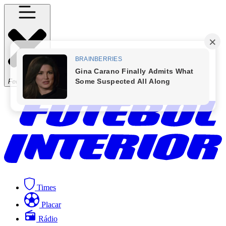
Fechar Menu
Times
Placar
Rádio