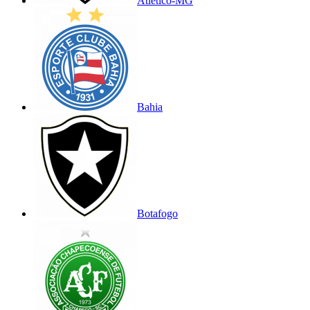
Atlético-MG
Bahia
Botafogo