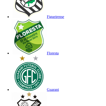
Figueirense
Floresta
Guarani