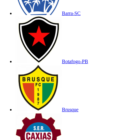
Barra-SC
Botafogo-PB
Brusque