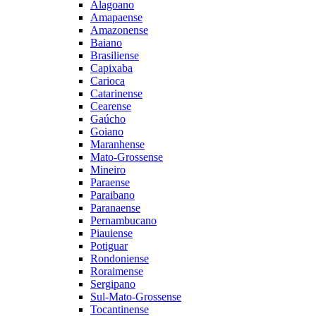
Alagoano
Amapaense
Amazonense
Baiano
Brasiliense
Capixaba
Carioca
Catarinense
Cearense
Gaúcho
Goiano
Maranhense
Mato-Grossense
Mineiro
Paraense
Paraibano
Paranaense
Pernambucano
Piauiense
Potiguar
Rondoniense
Roraimense
Sergipano
Sul-Mato-Grossense
Tocantinense