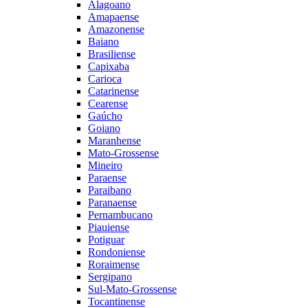
Alagoano
Amapaense
Amazonense
Baiano
Brasiliense
Capixaba
Carioca
Catarinense
Cearense
Gaúcho
Goiano
Maranhense
Mato-Grossense
Mineiro
Paraense
Paraibano
Paranaense
Pernambucano
Piauiense
Potiguar
Rondoniense
Roraimense
Sergipano
Sul-Mato-Grossense
Tocantinense