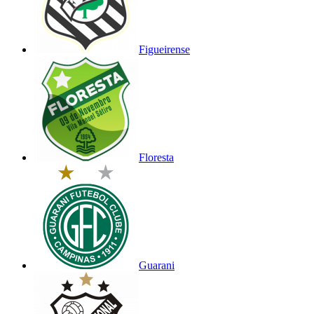
Figueirense
Floresta
Guarani