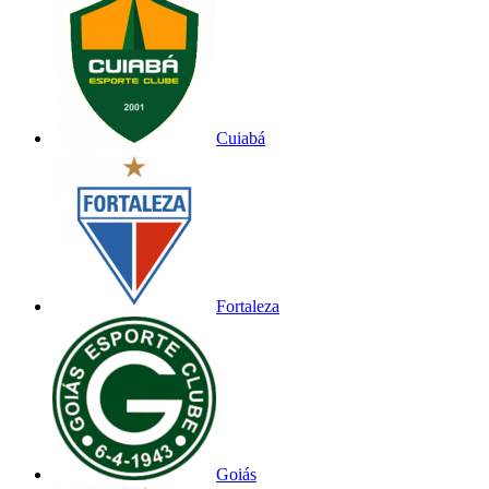
Cuiabá
Fortaleza
Goiás