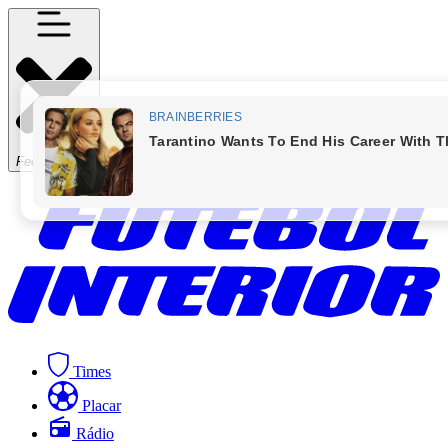
Fechar Menu
Times
Placar
Rádio