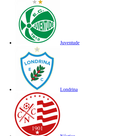
Juventude
Londrina