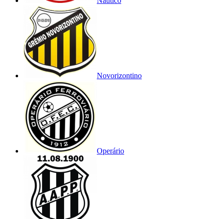
Náutico
Novorizontino
Operário