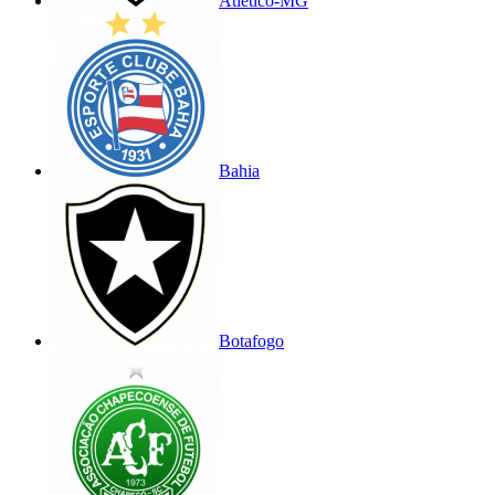
Atlético-MG
Bahia
Botafogo