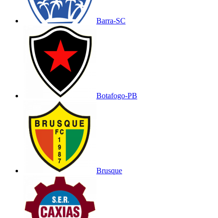
Barra-SC
Botafogo-PB
Brusque