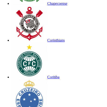
Chapecoense
Corinthians
Coritiba