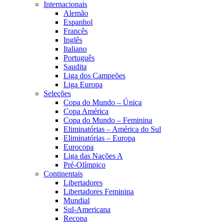
Internacionais
Alemão
Espanhol
Francês
Inglês
Italiano
Português
Saudita
Liga dos Campeões
Liga Europa
Seleções
Copa do Mundo – Única
Copa América
Copa do Mundo – Feminina
Eliminatórias – América do Sul
Eliminatórias – Europa
Eurocopa
Liga das Nações A
Pré-Olímpico
Continentais
Libertadores
Libertadores Feminina
Mundial
Sul-Americana
Recopa