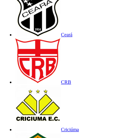
Ceará
CRB
Criciúma