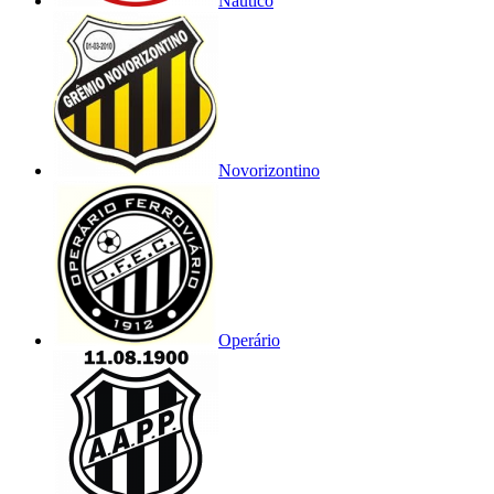
Náutico
Novorizontino
Operário