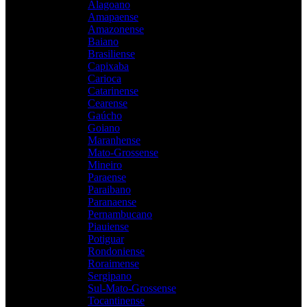
Alagoano
Amapaense
Amazonense
Baiano
Brasiliense
Capixaba
Carioca
Catarinense
Cearense
Gaúcho
Goiano
Maranhense
Mato-Grossense
Mineiro
Paraense
Paraibano
Paranaense
Pernambucano
Piauiense
Potiguar
Rondoniense
Roraimense
Sergipano
Sul-Mato-Grossense
Tocantinense