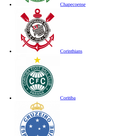
Chapecoense
Corinthians
Coritiba