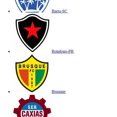
Barra-SC
Botafogo-PB
Brusque