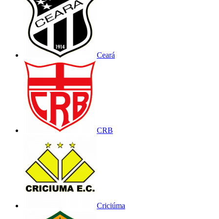
Ceará
CRB
Criciúma