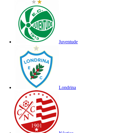
Juventude
Londrina