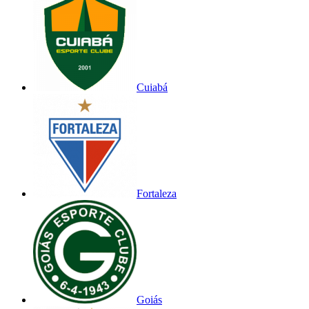
Cuiabá
Fortaleza
Goiás