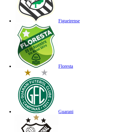
Figueirense
Floresta
Guarani