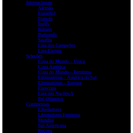
Internacionais
Alemão
Espanhol
Francês
Inglês
Italiano
Português
Saudita
Liga dos Campeões
Liga Europa
Seleções
Copa do Mundo – Única
Copa América
Copa do Mundo – Feminina
Eliminatórias – América do Sul
Eliminatórias – Europa
Eurocopa
Liga das Nações A
Pré-Olímpico
Continentais
Libertadores
Libertadores Feminina
Mundial
Sul-Americana
Recopa