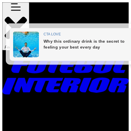
Fechar Menu
Times
Placar
Rádio