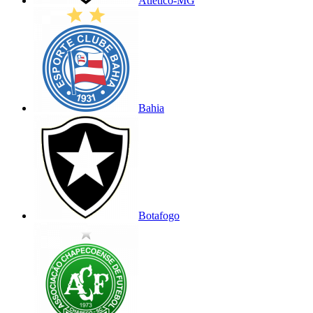
Atlético-MG
Bahia
Botafogo