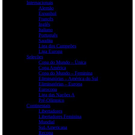
Internacionais
Alemão
Espanhol
Francês
Inglês
Italiano
Português
Saudita
Liga dos Campeões
Liga Europa
Seleções
Copa do Mundo – Única
Copa América
Copa do Mundo – Feminina
Eliminatórias – América do Sul
Eliminatórias – Europa
Eurocopa
Liga das Nações A
Pré-Olímpico
Continentais
Libertadores
Libertadores Feminina
Mundial
Sul-Americana
Recopa