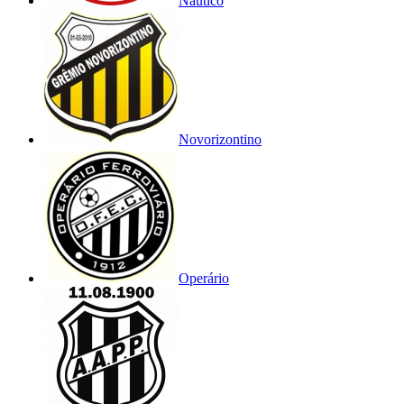
Náutico
Novorizontino
Operário