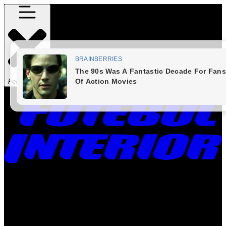
Fechar Menu
Times
Placar
Rádio