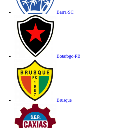
Barra-SC
Botafogo-PB
Brusque