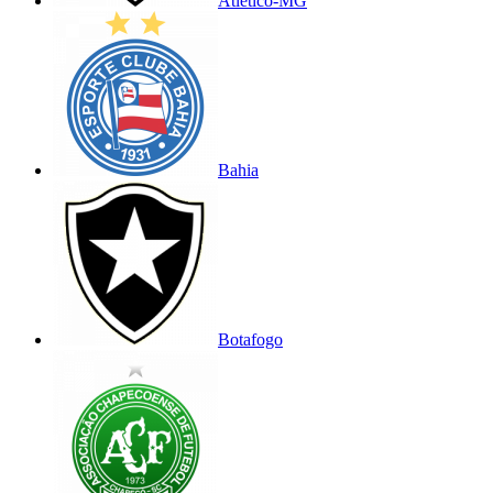
Atlético-MG
Bahia
Botafogo