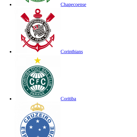
Chapecoense
Corinthians
Coritiba