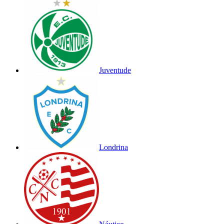
Juventude
Londrina