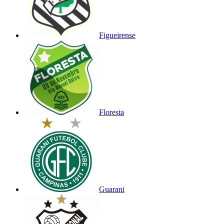
Figueirense
Floresta
Guarani