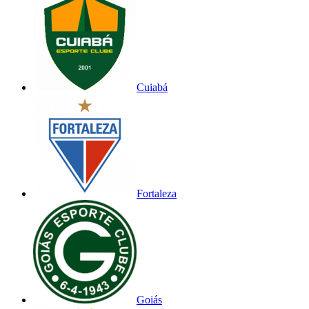
Cuiabá
Fortaleza
Goiás