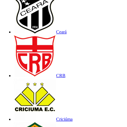
Ceará
CRB
Criciúma