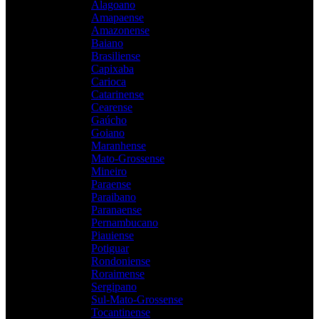
Alagoano
Amapaense
Amazonense
Baiano
Brasiliense
Capixaba
Carioca
Catarinense
Cearense
Gaúcho
Goiano
Maranhense
Mato-Grossense
Mineiro
Paraense
Paraibano
Paranaense
Pernambucano
Piauiense
Potiguar
Rondoniense
Roraimense
Sergipano
Sul-Mato-Grossense
Tocantinense