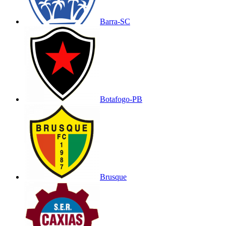
Barra-SC
Botafogo-PB
Brusque