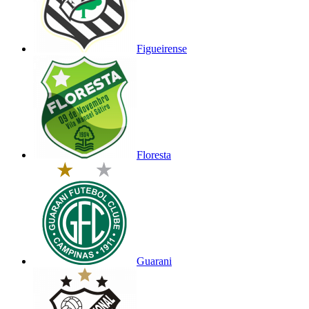
Figueirense
Floresta
Guarani