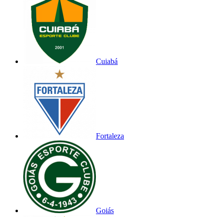
Cuiabá
Fortaleza
Goiás