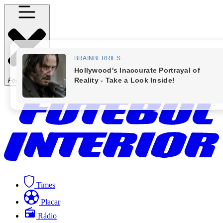
Fechar Menu
Times
Placar
Rádio