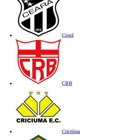
Ceará
CRB
Criciúma