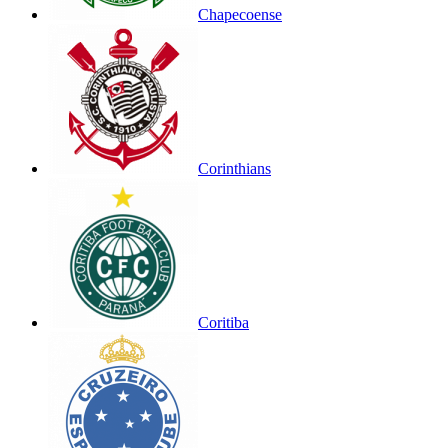
Chapecoense
Corinthians
Coritiba