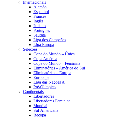
Internacionais
Alemão
Espanhol
Francês
Inglês
Italiano
Português
Saudita
Liga dos Campeões
Liga Europa
Seleções
Copa do Mundo – Única
Copa América
Copa do Mundo – Feminina
Eliminatórias – América do Sul
Eliminatórias – Europa
Eurocopa
Liga das Nações A
Pré-Olímpico
Continentais
Libertadores
Libertadores Feminina
Mundial
Sul-Americana
Recopa