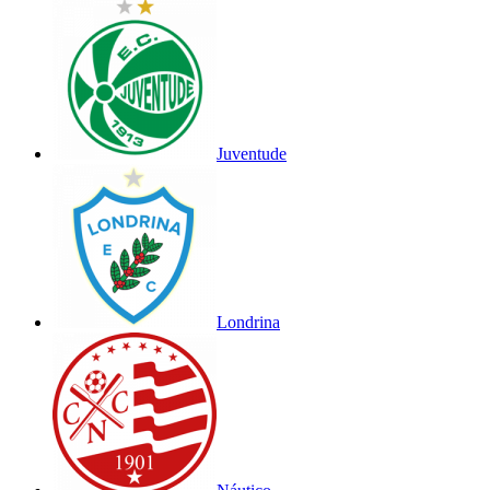
Juventude
Londrina