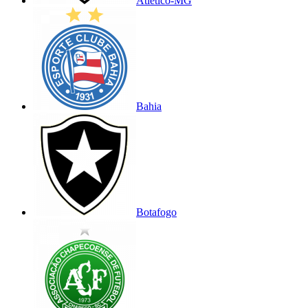
Atlético-MG
Bahia
Botafogo