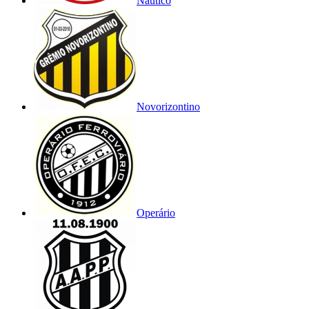
Náutico
Novorizontino
Operário