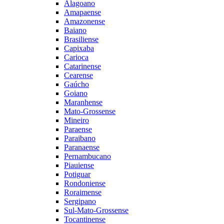
Alagoano
Amapaense
Amazonense
Baiano
Brasiliense
Capixaba
Carioca
Catarinense
Cearense
Gaúcho
Goiano
Maranhense
Mato-Grossense
Mineiro
Paraense
Paraibano
Paranaense
Pernambucano
Piauiense
Potiguar
Rondoniense
Roraimense
Sergipano
Sul-Mato-Grossense
Tocantinense