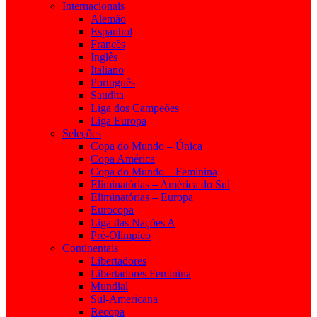
Internacionais
Alemão
Espanhol
Francês
Inglês
Italiano
Português
Saudita
Liga dos Campeões
Liga Europa
Seleções
Copa do Mundo – Única
Copa América
Copa do Mundo – Feminina
Eliminatórias – América do Sul
Eliminatórias – Europa
Eurocopa
Liga das Nações A
Pré-Olímpico
Continentais
Libertadores
Libertadores Feminina
Mundial
Sul-Americana
Recopa