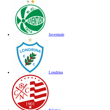
Juventude
Londrina