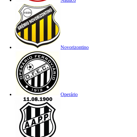
Náutico
Novorizontino
Operário