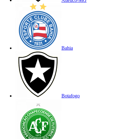
Atlético-MG
Bahia
Botafogo