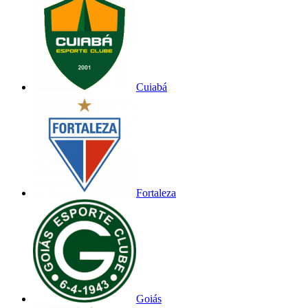
Cuiabá
Fortaleza
Goiás