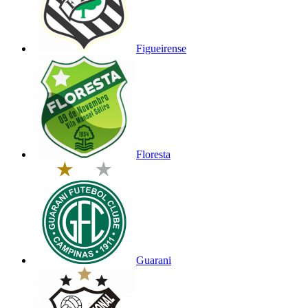
Figueirense
Floresta
Guarani