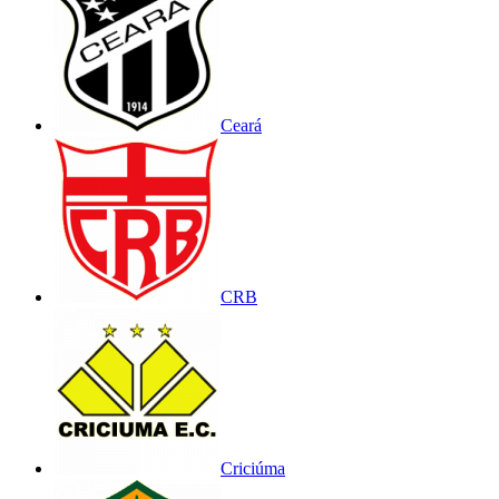
Ceará
CRB
Criciúma