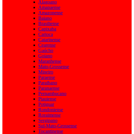
Alagoano
Amapaense
Amazonense
Baiano
Brasiliense
Capixaba
Carioca
Catarinense
Cearense
Gaúcho
Goiano
Maranhense
Mato-Grossense
Mineiro
Paraense
Paraibano
Paranaense
Pernambucano
Piauiense
Potiguar
Rondoniense
Roraimense
Sergipano
Sul-Mato-Grossense
Tocantinense