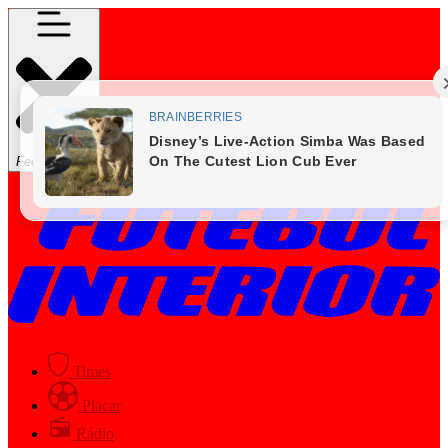
Fechar Menu
Times
Placar
Rádio