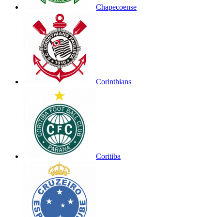
Chapecoense
Corinthians
Coritiba