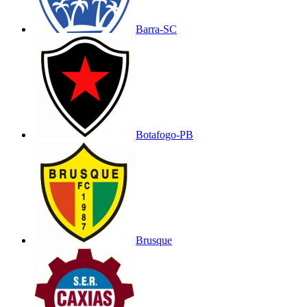
Barra-SC
Botafogo-PB
Brusque