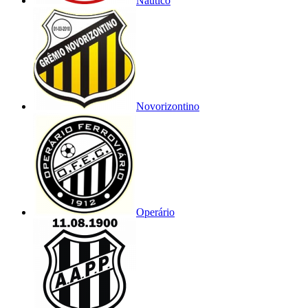
Náutico
Novorizontino
Operário