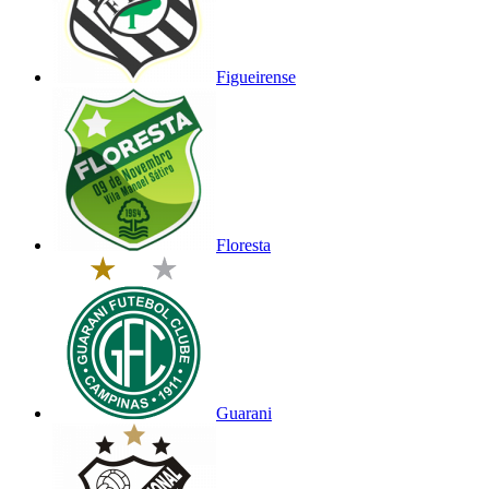
Figueirense
Floresta
Guarani