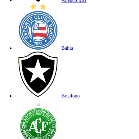
Atlético-MG
Bahia
Botafogo