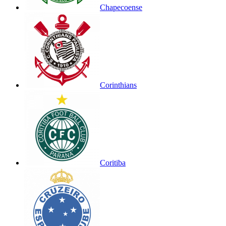
Chapecoense
Corinthians
Coritiba