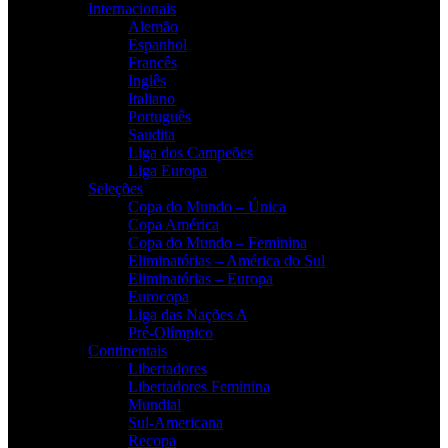
Internacionais
Alemão
Espanhol
Francês
Inglês
Italiano
Português
Saudita
Liga dos Campeões
Liga Europa
Seleções
Copa do Mundo – Única
Copa América
Copa do Mundo – Feminina
Eliminatórias – América do Sul
Eliminatórias – Europa
Eurocopa
Liga das Nações A
Pré-Olímpico
Continentais
Libertadores
Libertadores Feminina
Mundial
Sul-Americana
Recopa