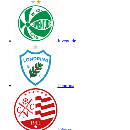
Juventude
Londrina