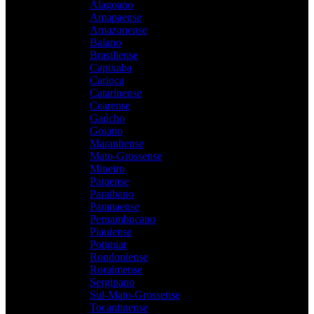
Alagoano
Amapaense
Amazonense
Baiano
Brasiliense
Capixaba
Carioca
Catarinense
Cearense
Gaúcho
Goiano
Maranhense
Mato-Grossense
Mineiro
Paraense
Paraibano
Paranaense
Pernambucano
Piauiense
Potiguar
Rondoniense
Roraimense
Sergipano
Sul-Mato-Grossense
Tocantinense