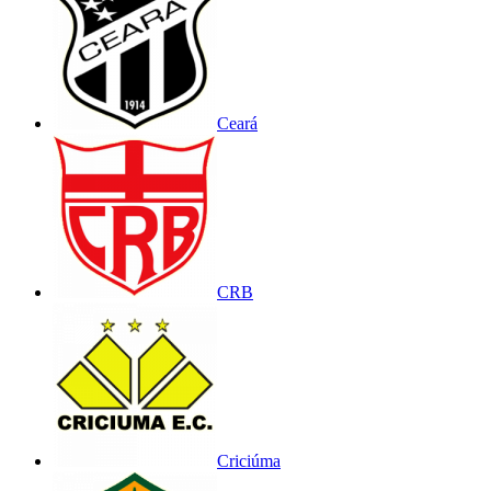
Ceará
CRB
Criciúma