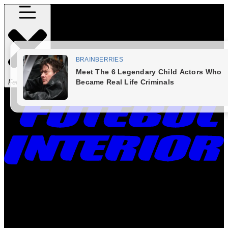
Fechar Menu
Times
Placar
Rádio