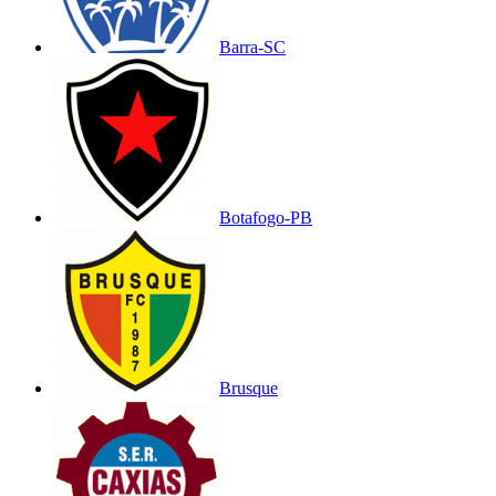
Barra-SC
Botafogo-PB
Brusque