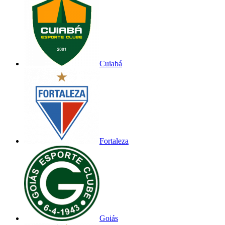
Cuiabá
Fortaleza
Goiás