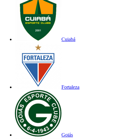
Cuiabá
Fortaleza
Goiás