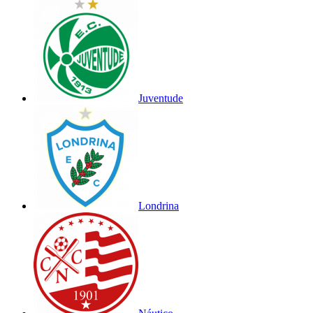
Juventude
Londrina