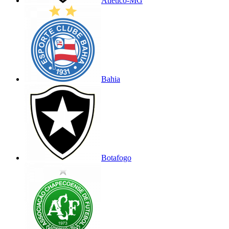
Atlético-MG
Bahia
Botafogo