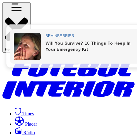
Fechar Menu
Times
Placar
Rádio