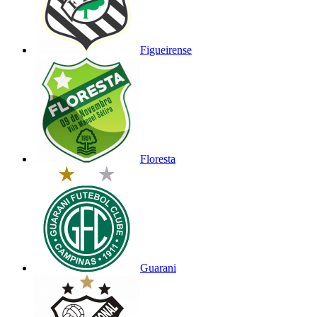
Figueirense
Floresta
Guarani