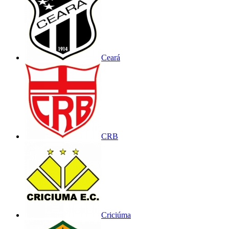
Ceará
CRB
Criciúma