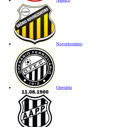
Náutico
Novorizontino
Operário