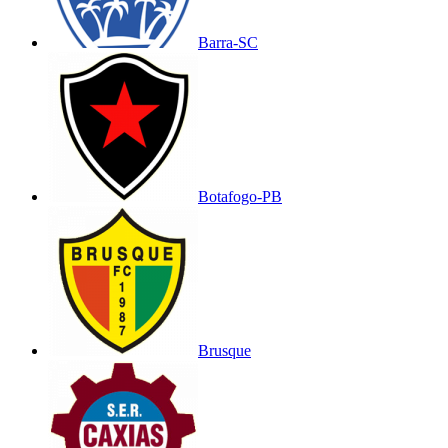
Barra-SC
Botafogo-PB
Brusque