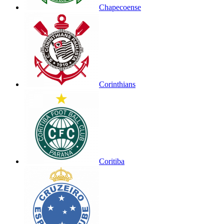
Chapecoense
Corinthians
Coritiba