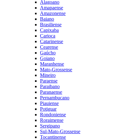
Alagoano
Amapaense
Amazonense
Baiano
Brasiliense
Capixaba
Carioca
Catarinense
Cearense
Gaúcho
Goiano
Maranhense
Mato-Grossense
Mineiro
Paraense
Paraibano
Paranaense
Pernambucano
Piauiense
Potiguar
Rondoniense
Roraimense
Sergipano
Sul-Mato-Grossense
Tocantinense