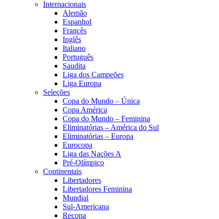
Internacionais
Alemão
Espanhol
Francês
Inglês
Italiano
Português
Saudita
Liga dos Campeões
Liga Europa
Seleções
Copa do Mundo – Única
Copa América
Copa do Mundo – Feminina
Eliminatórias – América do Sul
Eliminatórias – Europa
Eurocopa
Liga das Nações A
Pré-Olímpico
Continentais
Libertadores
Libertadores Feminina
Mundial
Sul-Americana
Recopa