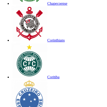
Chapecoense
Corinthians
Coritiba