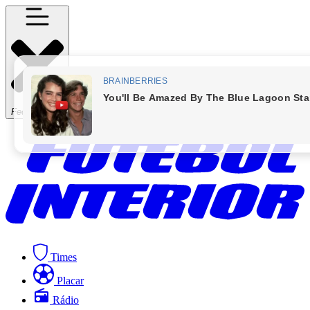
Fechar Menu
Times
Placar
Rádio