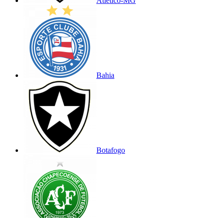
Atlético-MG
Bahia
Botafogo