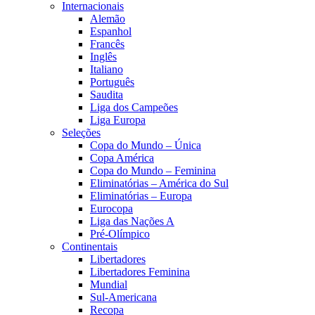
Internacionais
Alemão
Espanhol
Francês
Inglês
Italiano
Português
Saudita
Liga dos Campeões
Liga Europa
Seleções
Copa do Mundo – Única
Copa América
Copa do Mundo – Feminina
Eliminatórias – América do Sul
Eliminatórias – Europa
Eurocopa
Liga das Nações A
Pré-Olímpico
Continentais
Libertadores
Libertadores Feminina
Mundial
Sul-Americana
Recopa