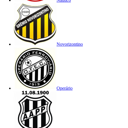
Náutico
Novorizontino
Operário