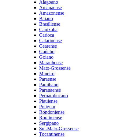
Alagoano
Amapaense
Amazonense
Baiano
Brasiliense
Capixaba
Carioca
Catarinense
Cearense
Gaúcho
Goiano
Maranhense
Mato-Grossense
Mineiro
Paraense
Paraibano
Paranaense
Pernambucano
Piauiense
Potiguar
Rondoniense
Roraimense
Sergipano
Sul-Mato-Grossense
Tocantinense