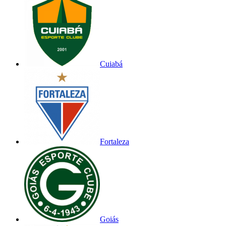
Cuiabá
Fortaleza
Goiás