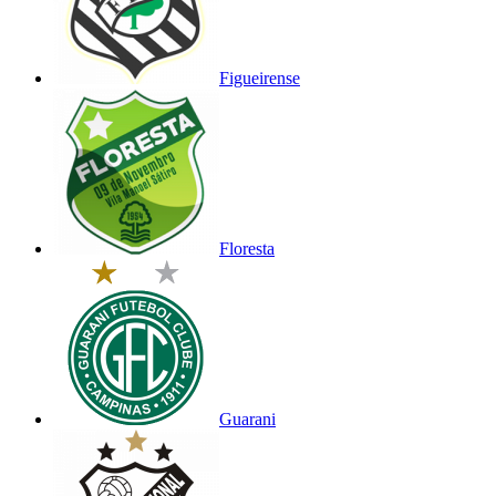
Figueirense
Floresta
Guarani