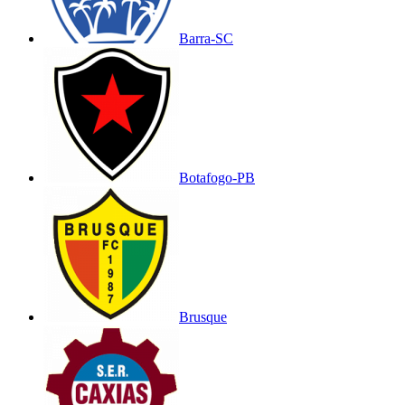
Barra-SC
Botafogo-PB
Brusque