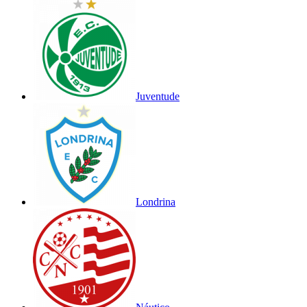
Juventude
Londrina