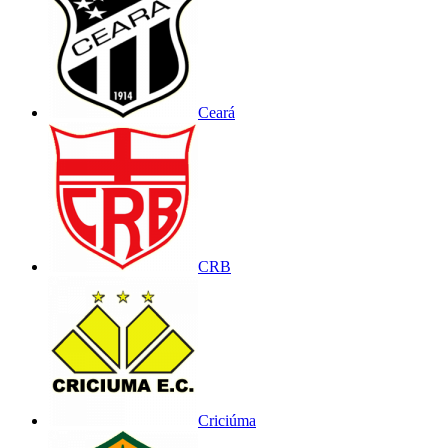
Ceará
CRB
Criciúma