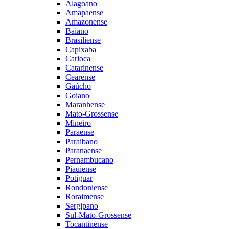
Alagoano
Amapaense
Amazonense
Baiano
Brasiliense
Capixaba
Carioca
Catarinense
Cearense
Gaúcho
Goiano
Maranhense
Mato-Grossense
Mineiro
Paraense
Paraibano
Paranaense
Pernambucano
Piauiense
Potiguar
Rondoniense
Roraimense
Sergipano
Sul-Mato-Grossense
Tocantinense