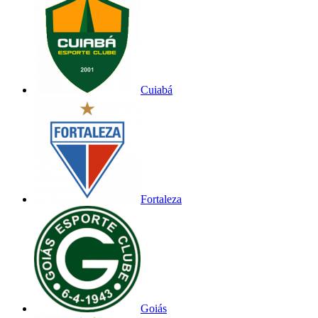
Cuiabá
Fortaleza
Goiás