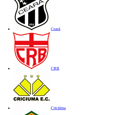
Ceará
CRB
Criciúma