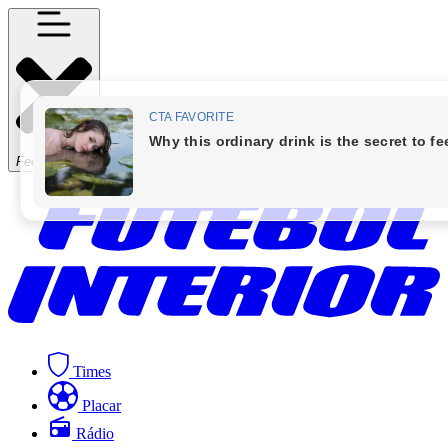
Fechar Menu
Times
Placar
Rádio