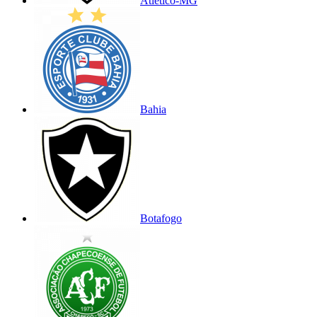
Atlético-MG
Bahia
Botafogo