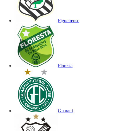
Figueirense
Floresta
Guarani