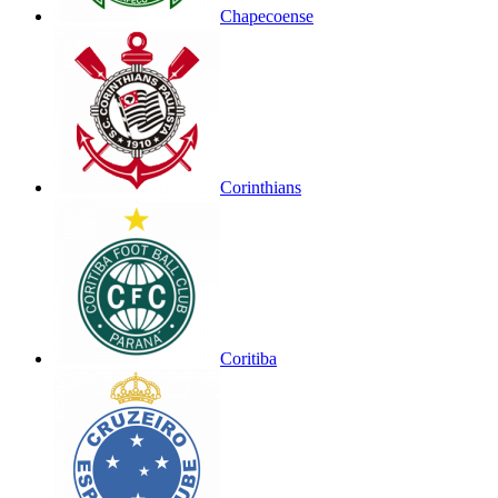
Chapecoense
Corinthians
Coritiba