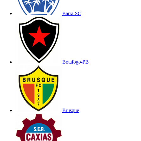
Barra-SC
Botafogo-PB
Brusque