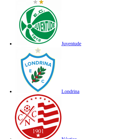
Juventude
Londrina