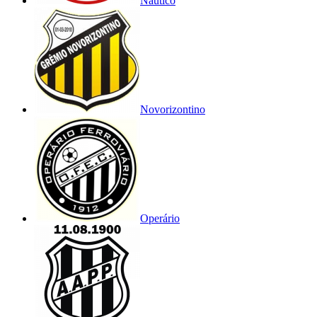
Náutico
Novorizontino
Operário