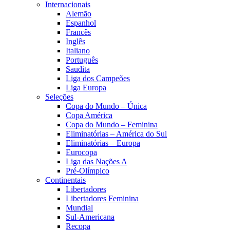
Internacionais
Alemão
Espanhol
Francês
Inglês
Italiano
Português
Saudita
Liga dos Campeões
Liga Europa
Seleções
Copa do Mundo – Única
Copa América
Copa do Mundo – Feminina
Eliminatórias – América do Sul
Eliminatórias – Europa
Eurocopa
Liga das Nações A
Pré-Olímpico
Continentais
Libertadores
Libertadores Feminina
Mundial
Sul-Americana
Recopa