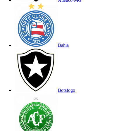
Atlético-MG
Bahia
Botafogo