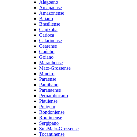
Alagoano
Amapaense
Amazonense
Baiano
Brasiliense
Capixaba
Carioca
Catarinense
Cearense
Gaúcho
Goiano
Maranhense
Mato-Grossense
Mineiro
Paraense
Paraibano
Paranaense
Pernambucano
Piauiense
Potiguar
Rondoniense
Roraimense
Sergipano
Sul-Mato-Grossense
Tocantinense