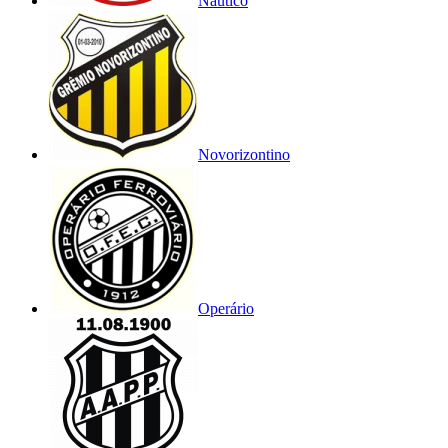
Náutico
Novorizontino
Operário