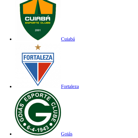
Cuiabá
Fortaleza
Goiás