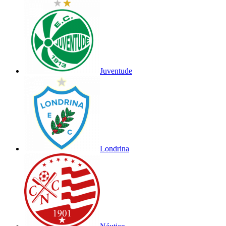
Juventude
Londrina