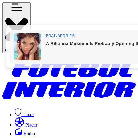
Fechar Menu
Times
Placar
Rádio