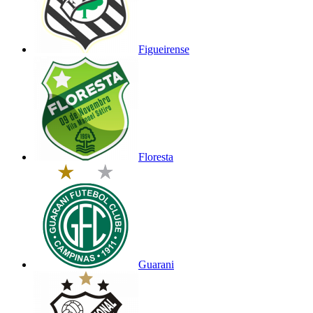
Figueirense
Floresta
Guarani