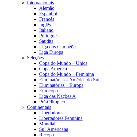
Internacionais
Alemão
Espanhol
Francês
Inglês
Italiano
Português
Saudita
Liga dos Campeões
Liga Europa
Seleções
Copa do Mundo – Única
Copa América
Copa do Mundo – Feminina
Eliminatórias – América do Sul
Eliminatórias – Europa
Eurocopa
Liga das Nações A
Pré-Olímpico
Continentais
Libertadores
Libertadores Feminina
Mundial
Sul-Americana
Recopa