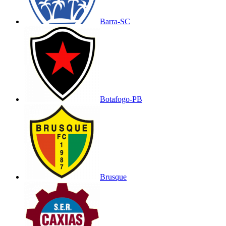
Barra-SC
Botafogo-PB
Brusque