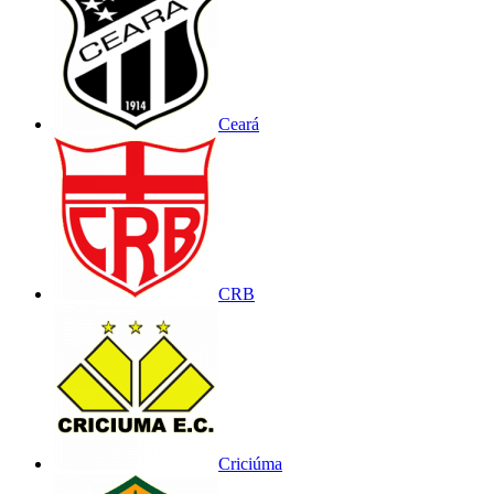
Ceará
CRB
Criciúma