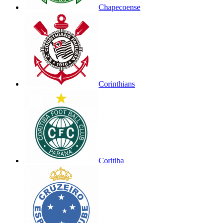
Chapecoense
Corinthians
Coritiba