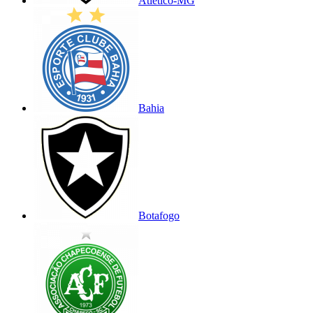
Atlético-MG
Bahia
Botafogo