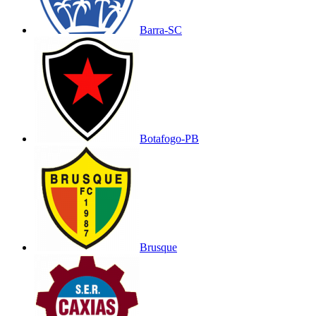
Barra-SC
Botafogo-PB
Brusque