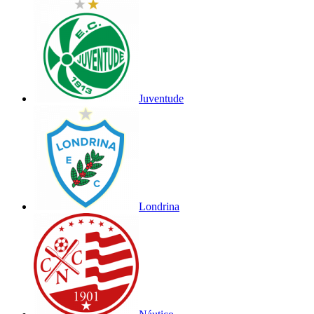
Juventude
Londrina