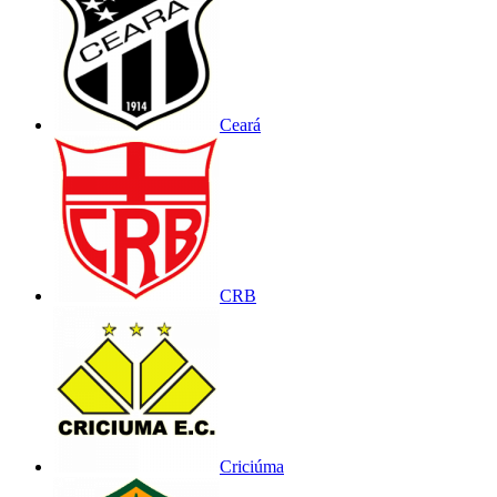
Ceará
CRB
Criciúma