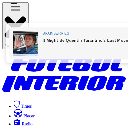
Fechar Menu
Times
Placar
Rádio