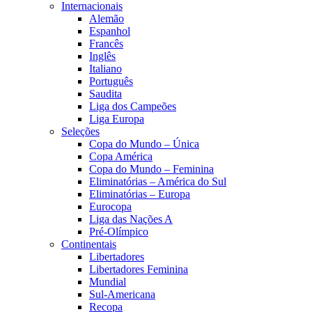
Internacionais
Alemão
Espanhol
Francês
Inglês
Italiano
Português
Saudita
Liga dos Campeões
Liga Europa
Seleções
Copa do Mundo – Única
Copa América
Copa do Mundo – Feminina
Eliminatórias – América do Sul
Eliminatórias – Europa
Eurocopa
Liga das Nações A
Pré-Olímpico
Continentais
Libertadores
Libertadores Feminina
Mundial
Sul-Americana
Recopa