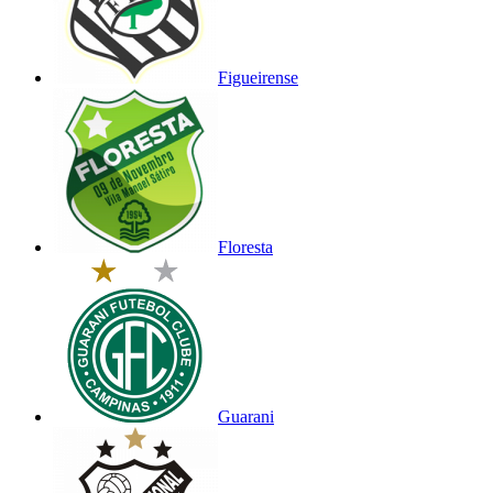
Figueirense
Floresta
Guarani