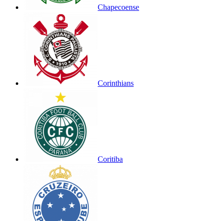
Chapecoense
Corinthians
Coritiba