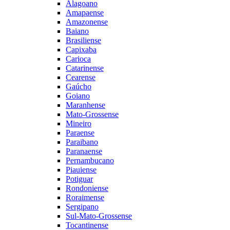
Alagoano
Amapaense
Amazonense
Baiano
Brasiliense
Capixaba
Carioca
Catarinense
Cearense
Gaúcho
Goiano
Maranhense
Mato-Grossense
Mineiro
Paraense
Paraibano
Paranaense
Pernambucano
Piauiense
Potiguar
Rondoniense
Roraimense
Sergipano
Sul-Mato-Grossense
Tocantinense