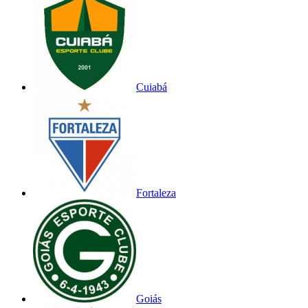
Cuiabá
Fortaleza
Goiás