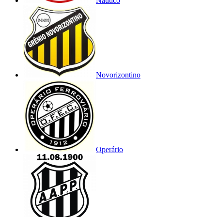
Náutico
Novorizontino
Operário