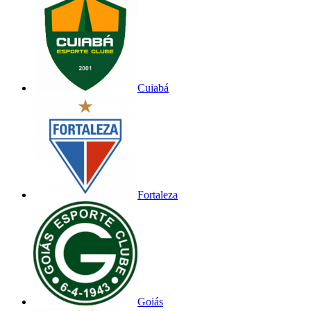
Cuiabá
Fortaleza
Goiás