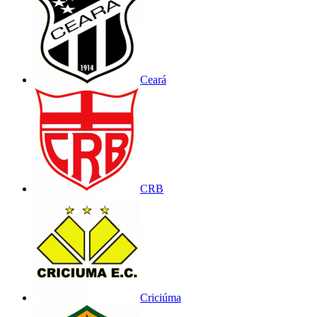
Ceará
CRB
Criciúma