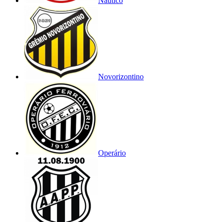
Náutico
Novorizontino
Operário