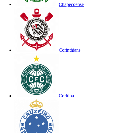
Chapecoense
Corinthians
Coritiba