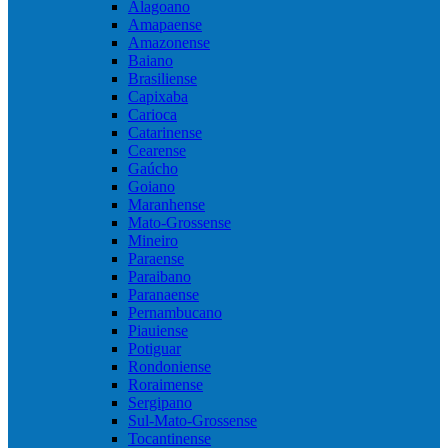
Alagoano
Amapaense
Amazonense
Baiano
Brasiliense
Capixaba
Carioca
Catarinense
Cearense
Gaúcho
Goiano
Maranhense
Mato-Grossense
Mineiro
Paraense
Paraibano
Paranaense
Pernambucano
Piauiense
Potiguar
Rondoniense
Roraimense
Sergipano
Sul-Mato-Grossense
Tocantinense