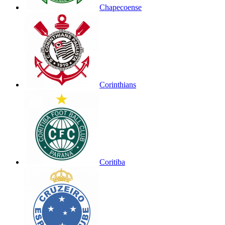
Chapecoense
Corinthians
Coritiba