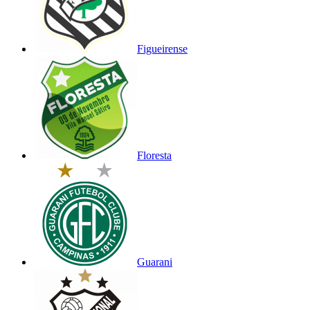
Figueirense
Floresta
Guarani