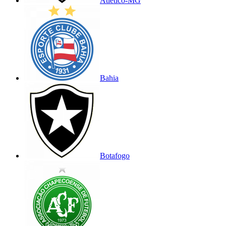
Atlético-MG
Bahia
Botafogo