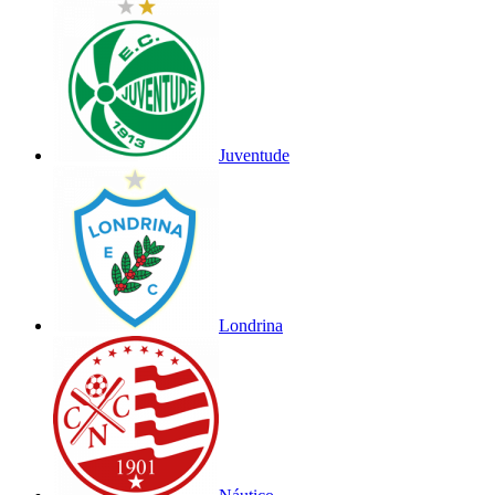
Juventude
Londrina