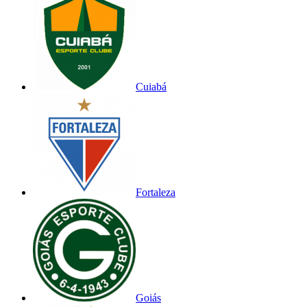
Cuiabá
Fortaleza
Goiás