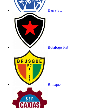
Barra-SC
Botafogo-PB
Brusque