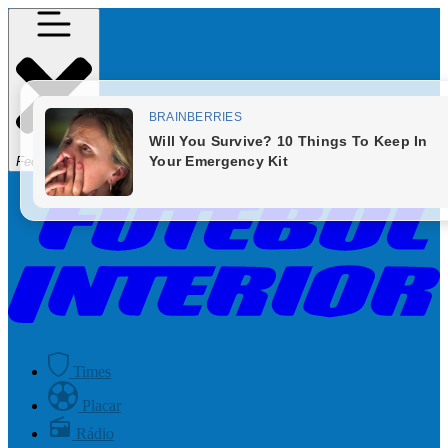
Fechar Menu
Times
Placar
Rádio