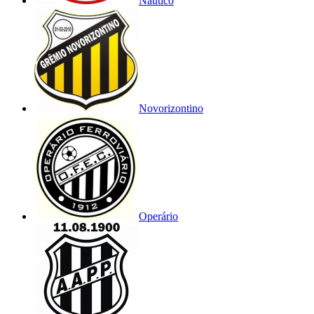
Náutico
Novorizontino
Operário