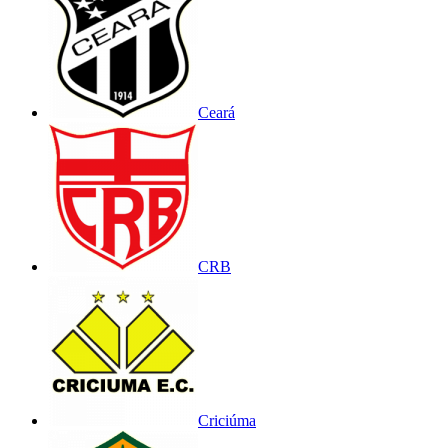
Ceará
CRB
Criciúma