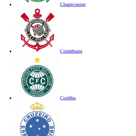
Chapecoense
Corinthians
Coritiba