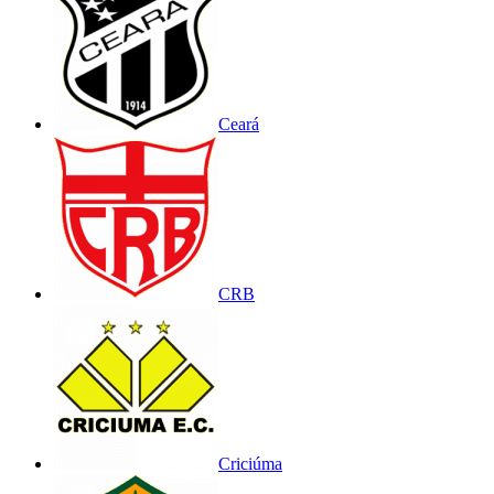
Ceará
CRB
Criciúma