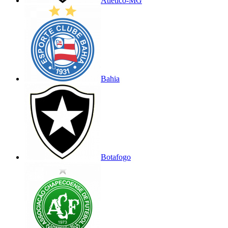
Atlético-MG
Bahia
Botafogo