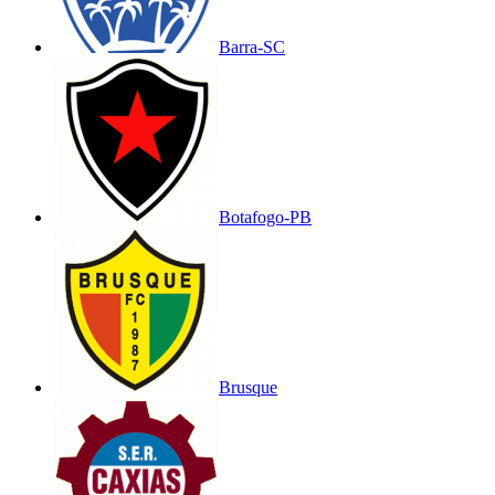
Barra-SC
Botafogo-PB
Brusque