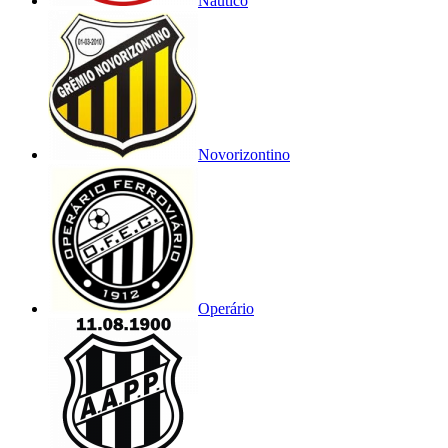
Náutico
Novorizontino
Operário