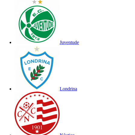
Juventude
Londrina