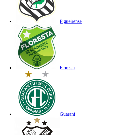
Figueirense
Floresta
Guarani