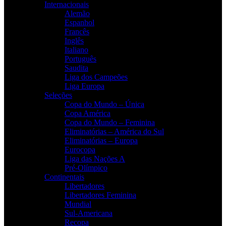
Internacionais
Alemão
Espanhol
Francês
Inglês
Italiano
Português
Saudita
Liga dos Campeões
Liga Europa
Seleções
Copa do Mundo – Única
Copa América
Copa do Mundo – Feminina
Eliminatórias – América do Sul
Eliminatórias – Europa
Eurocopa
Liga das Nações A
Pré-Olímpico
Continentais
Libertadores
Libertadores Feminina
Mundial
Sul-Americana
Recopa