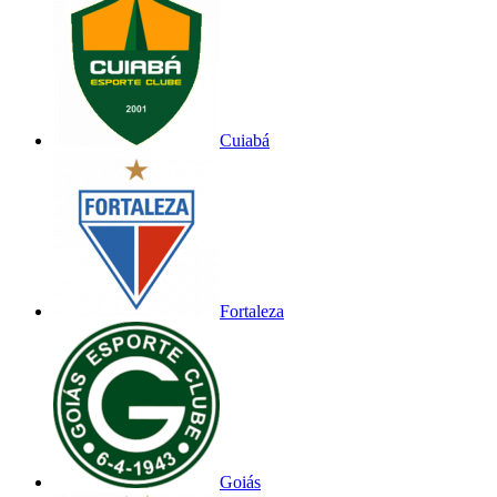
Cuiabá
Fortaleza
Goiás