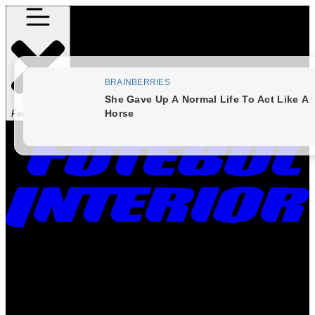
Fechar Menu
Times
Placar
Rádio