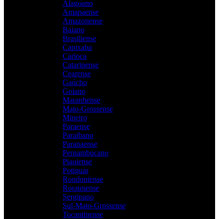
Alagoano
Amapaense
Amazonense
Baiano
Brasiliense
Capixaba
Carioca
Catarinense
Cearense
Gaúcho
Goiano
Maranhense
Mato-Grossense
Mineiro
Paraense
Paraibano
Paranaense
Pernambucano
Piauiense
Potiguar
Rondoniense
Roraimense
Sergipano
Sul-Mato-Grossense
Tocantinense