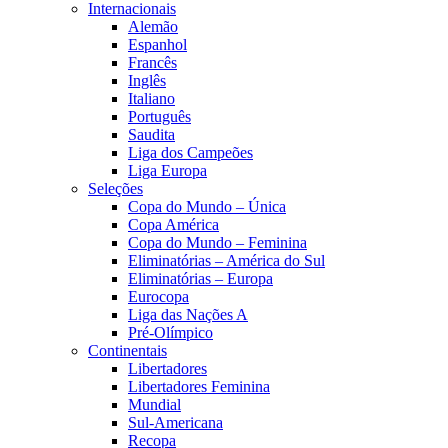
Internacionais
Alemão
Espanhol
Francês
Inglês
Italiano
Português
Saudita
Liga dos Campeões
Liga Europa
Seleções
Copa do Mundo – Única
Copa América
Copa do Mundo – Feminina
Eliminatórias – América do Sul
Eliminatórias – Europa
Eurocopa
Liga das Nações A
Pré-Olímpico
Continentais
Libertadores
Libertadores Feminina
Mundial
Sul-Americana
Recopa