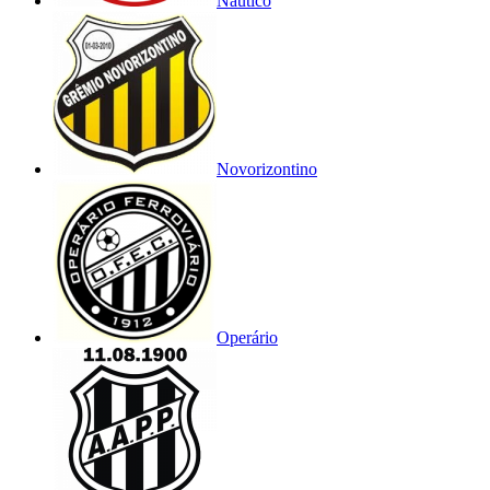
Náutico
Novorizontino
Operário