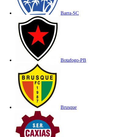
Barra-SC
Botafogo-PB
Brusque