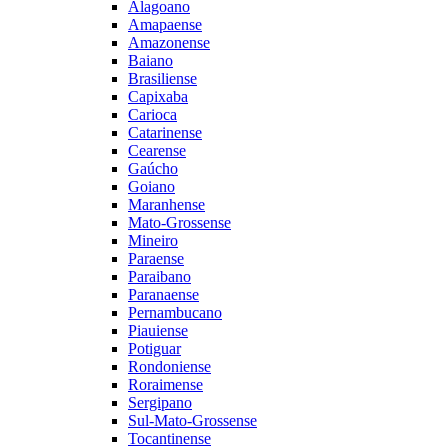
Alagoano
Amapaense
Amazonense
Baiano
Brasiliense
Capixaba
Carioca
Catarinense
Cearense
Gaúcho
Goiano
Maranhense
Mato-Grossense
Mineiro
Paraense
Paraibano
Paranaense
Pernambucano
Piauiense
Potiguar
Rondoniense
Roraimense
Sergipano
Sul-Mato-Grossense
Tocantinense