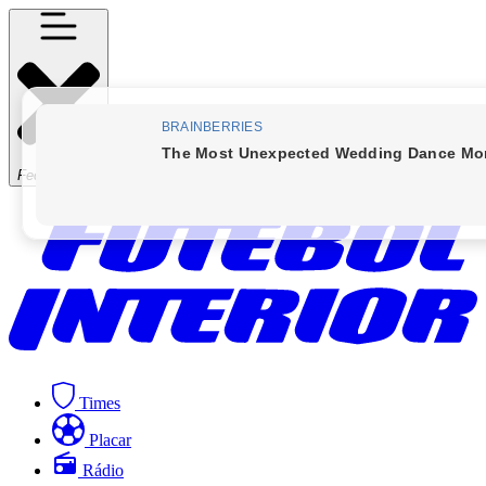
Fechar Menu
Times
Placar
Rádio