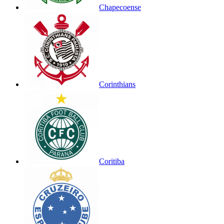
Chapecoense
Corinthians
Coritiba