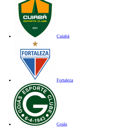
Cuiabá
Fortaleza
Goiás