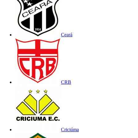
Ceará
CRB
Criciúma