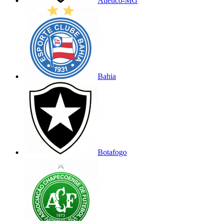
Atlético-MG
Bahia
Botafogo