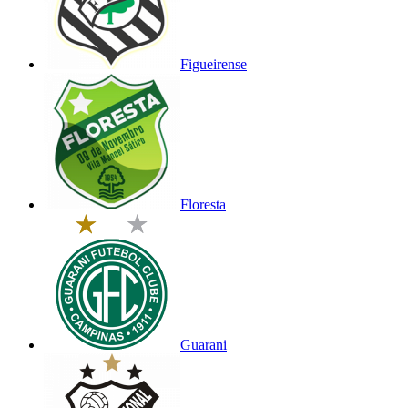
Figueirense
Floresta
Guarani