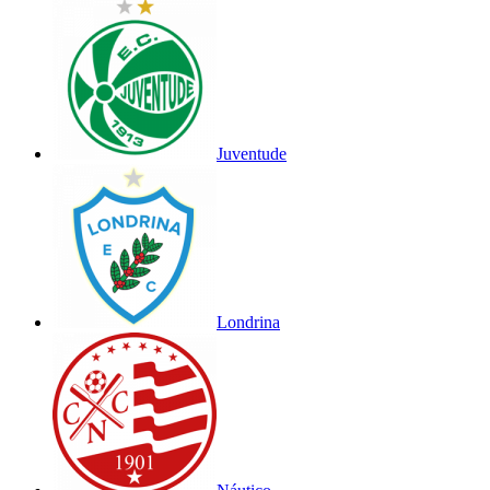
Juventude
Londrina