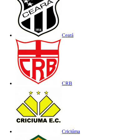
Ceará
CRB
Criciúma