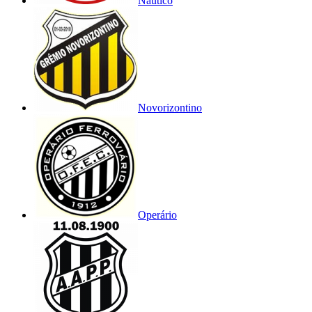
Náutico
Novorizontino
Operário