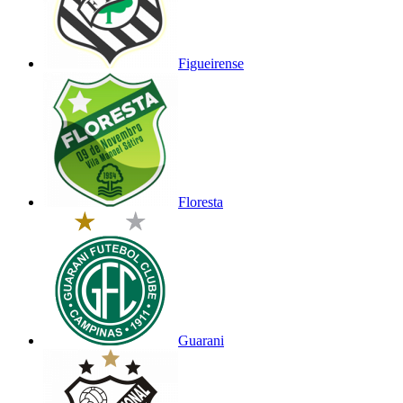
Figueirense
Floresta
Guarani