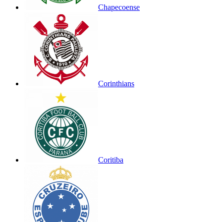
Chapecoense
Corinthians
Coritiba