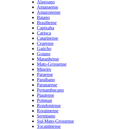
Alagoano
Amapaense
Amazonense
Baiano
Brasiliense
Capixaba
Carioca
Catarinense
Cearense
Gaúcho
Goiano
Maranhense
Mato-Grossense
Mineiro
Paraense
Paraibano
Paranaense
Pernambucano
Piauiense
Potiguar
Rondoniense
Roraimense
Sergipano
Sul-Mato-Grossense
Tocantinense