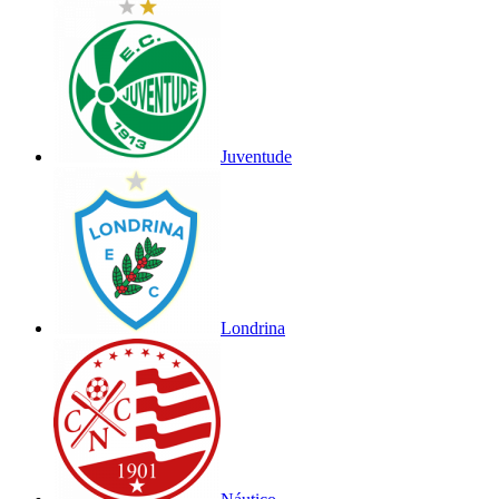
Juventude
Londrina