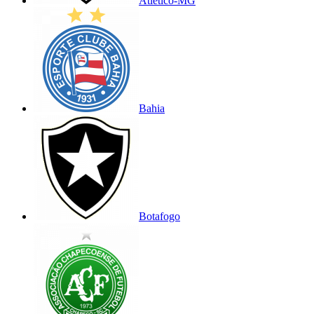
Atlético-MG
Bahia
Botafogo