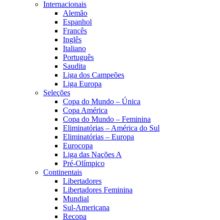
Internacionais
Alemão
Espanhol
Francês
Inglês
Italiano
Português
Saudita
Liga dos Campeões
Liga Europa
Seleções
Copa do Mundo – Única
Copa América
Copa do Mundo – Feminina
Eliminatórias – América do Sul
Eliminatórias – Europa
Eurocopa
Liga das Nações A
Pré-Olímpico
Continentais
Libertadores
Libertadores Feminina
Mundial
Sul-Americana
Recopa