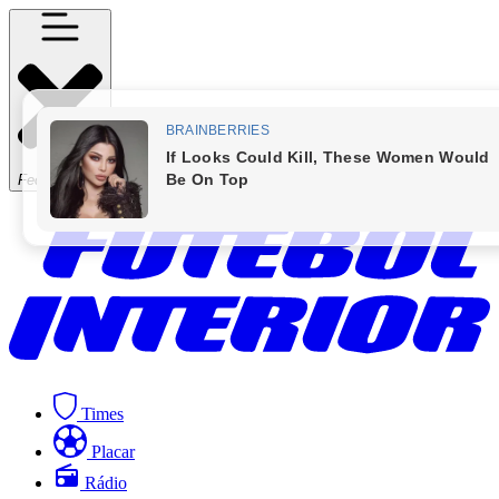
Fechar Menu
Times
Placar
Rádio