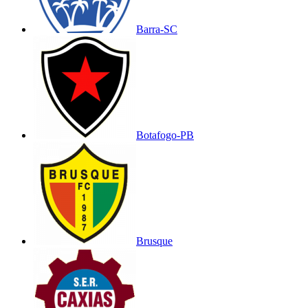
Barra-SC
Botafogo-PB
Brusque