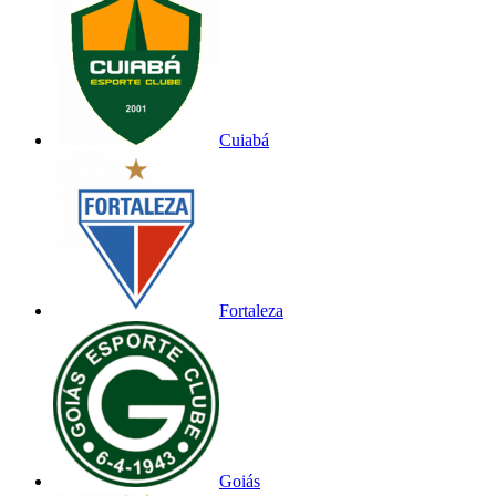
Cuiabá
Fortaleza
Goiás