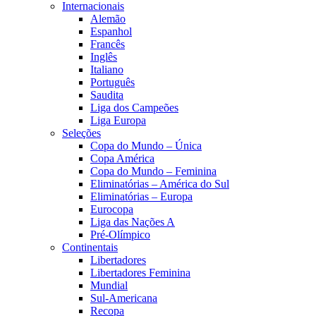
Internacionais
Alemão
Espanhol
Francês
Inglês
Italiano
Português
Saudita
Liga dos Campeões
Liga Europa
Seleções
Copa do Mundo – Única
Copa América
Copa do Mundo – Feminina
Eliminatórias – América do Sul
Eliminatórias – Europa
Eurocopa
Liga das Nações A
Pré-Olímpico
Continentais
Libertadores
Libertadores Feminina
Mundial
Sul-Americana
Recopa