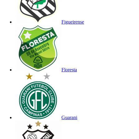
Figueirense
Floresta
Guarani