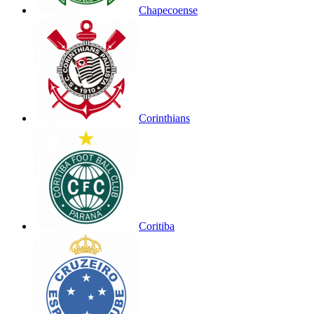
Chapecoense
Corinthians
Coritiba