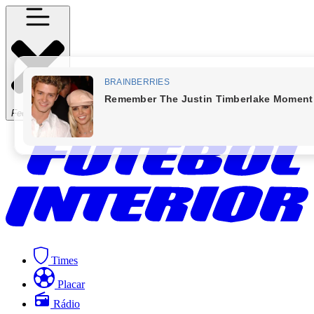
Fechar Menu
Times
Placar
Rádio