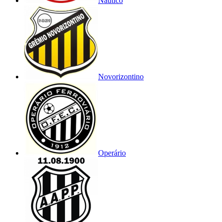
Náutico
Novorizontino
Operário