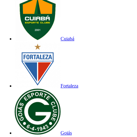
Cuiabá
Fortaleza
Goiás