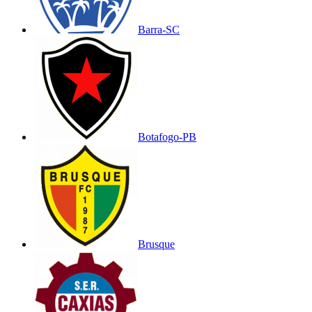
Barra-SC
Botafogo-PB
Brusque