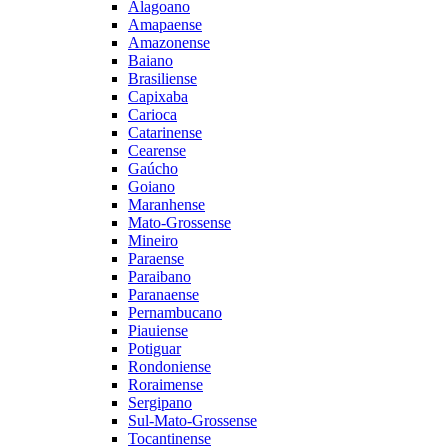
Alagoano
Amapaense
Amazonense
Baiano
Brasiliense
Capixaba
Carioca
Catarinense
Cearense
Gaúcho
Goiano
Maranhense
Mato-Grossense
Mineiro
Paraense
Paraibano
Paranaense
Pernambucano
Piauiense
Potiguar
Rondoniense
Roraimense
Sergipano
Sul-Mato-Grossense
Tocantinense