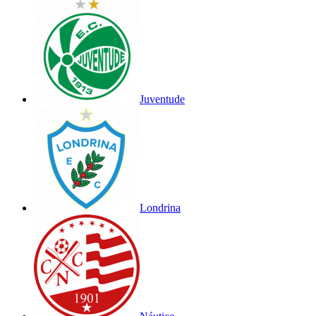
Juventude
Londrina