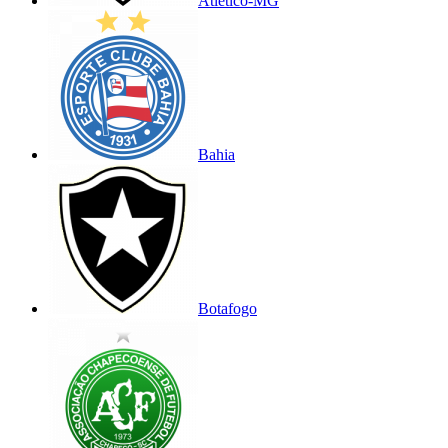
Atlético-MG
Bahia
Botafogo