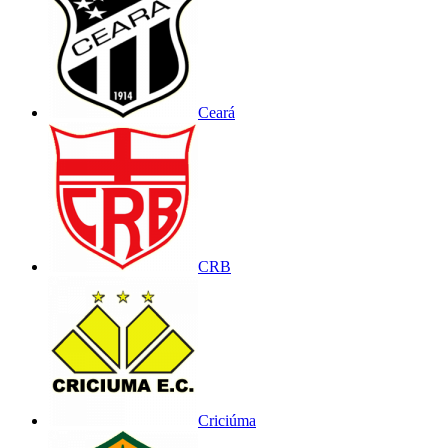
Ceará
CRB
Criciúma