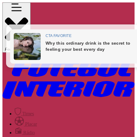
Fechar Menu
Times
Placar
Rádio