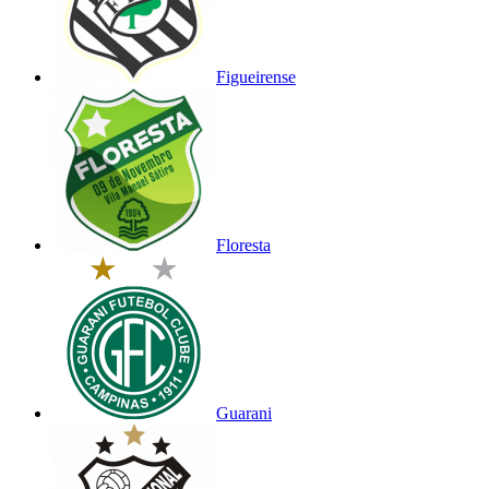
Figueirense
Floresta
Guarani