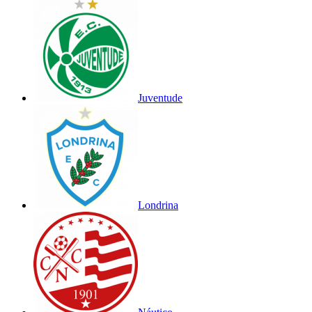
Juventude
Londrina