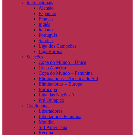
Internacionais
Alemão
Espanhol
Francês
Inglês
Italiano
Português
Saudita
Liga dos Campeões
Liga Europa
Seleções
Copa do Mundo – Única
Copa América
Copa do Mundo – Feminina
Eliminatórias – América do Sul
Eliminatórias – Europa
Eurocopa
Liga das Nações A
Pré-Olímpico
Continentais
Libertadores
Libertadores Feminina
Mundial
Sul-Americana
Recopa