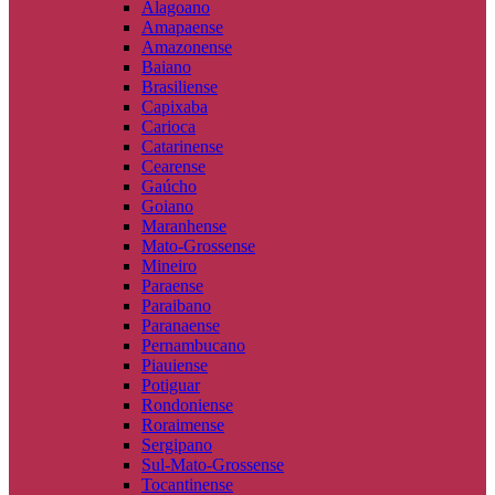
Alagoano
Amapaense
Amazonense
Baiano
Brasiliense
Capixaba
Carioca
Catarinense
Cearense
Gaúcho
Goiano
Maranhense
Mato-Grossense
Mineiro
Paraense
Paraibano
Paranaense
Pernambucano
Piauiense
Potiguar
Rondoniense
Roraimense
Sergipano
Sul-Mato-Grossense
Tocantinense