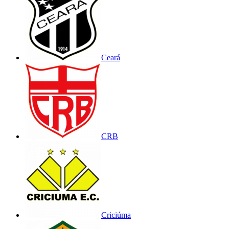
Ceará
CRB
Criciúma