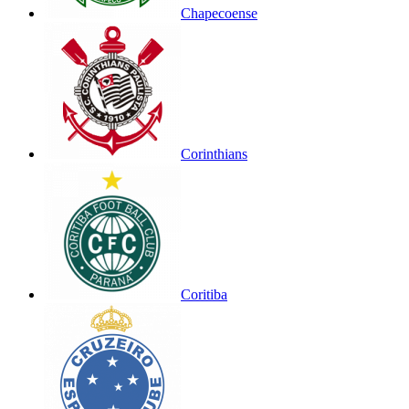
Chapecoense
Corinthians
Coritiba