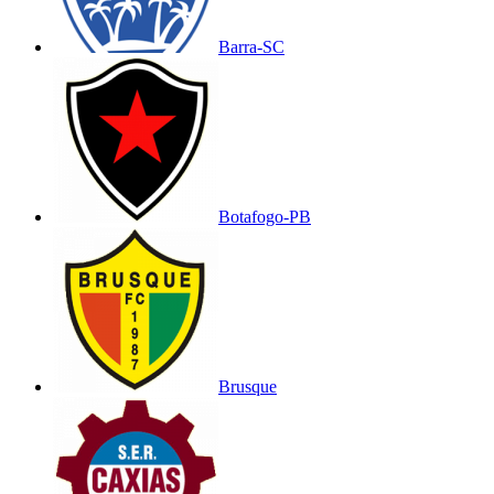
Barra-SC
Botafogo-PB
Brusque