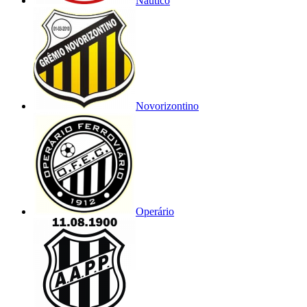
Náutico
Novorizontino
Operário