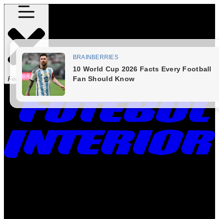
Fechar Menu
Times
Placar
Rádio