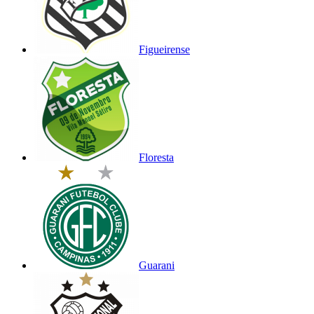
Figueirense
Floresta
Guarani