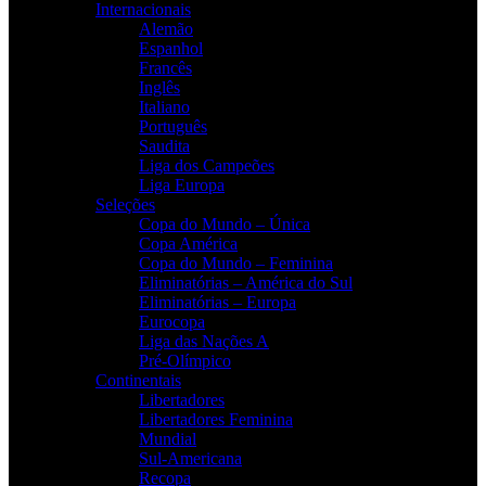
Internacionais
Alemão
Espanhol
Francês
Inglês
Italiano
Português
Saudita
Liga dos Campeões
Liga Europa
Seleções
Copa do Mundo – Única
Copa América
Copa do Mundo – Feminina
Eliminatórias – América do Sul
Eliminatórias – Europa
Eurocopa
Liga das Nações A
Pré-Olímpico
Continentais
Libertadores
Libertadores Feminina
Mundial
Sul-Americana
Recopa