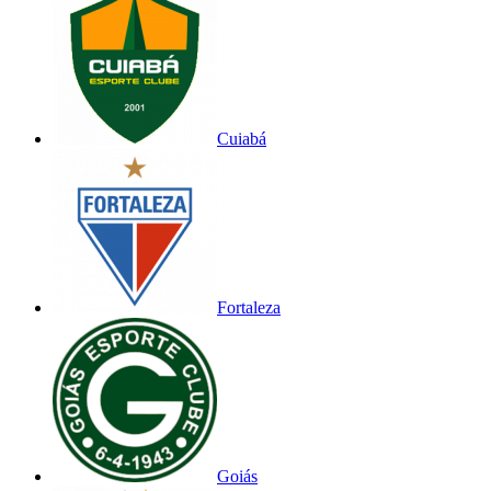
Cuiabá
Fortaleza
Goiás