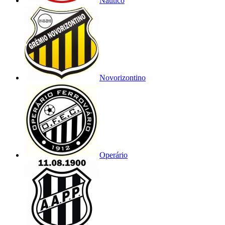
Náutico
Novorizontino
Operário