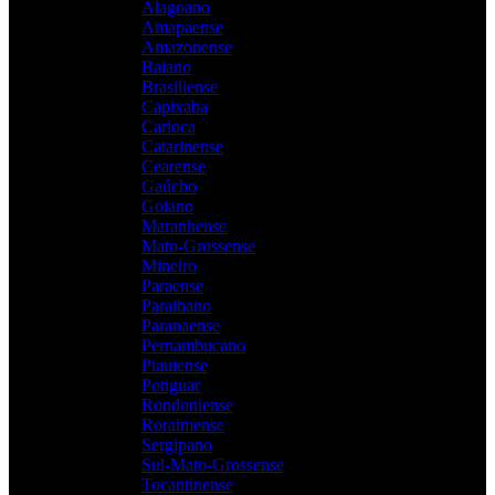
Alagoano
Amapaense
Amazonense
Baiano
Brasiliense
Capixaba
Carioca
Catarinense
Cearense
Gaúcho
Goiano
Maranhense
Mato-Grossense
Mineiro
Paraense
Paraibano
Paranaense
Pernambucano
Piauiense
Potiguar
Rondoniense
Roraimense
Sergipano
Sul-Mato-Grossense
Tocantinense