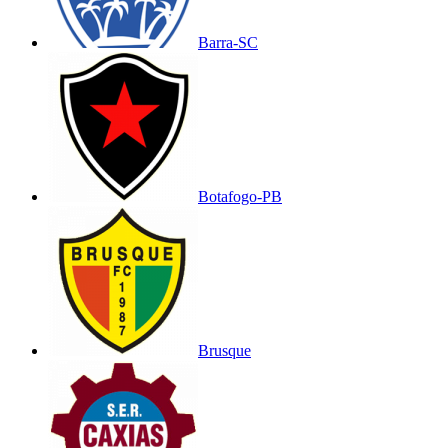
Barra-SC
Botafogo-PB
Brusque