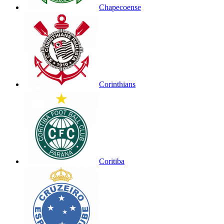
Chapecoense
Corinthians
Coritiba