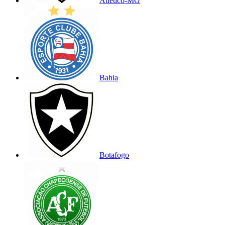
Atlético-MG
Bahia
Botafogo