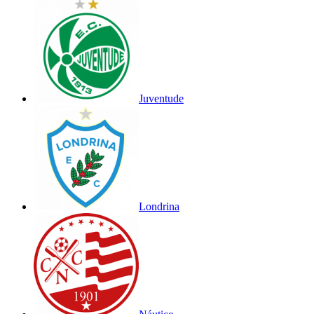
Juventude
Londrina