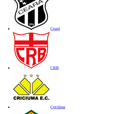
Ceará
CRB
Criciúma