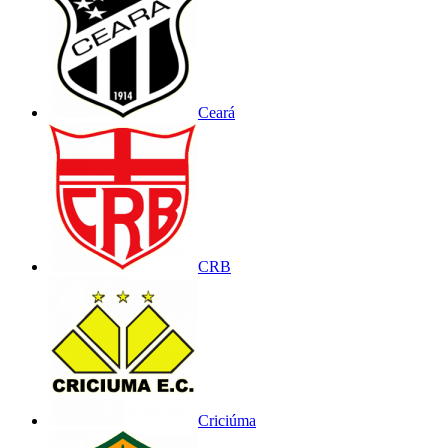
Ceará
CRB
Criciúma