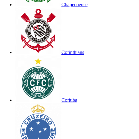
Chapecoense
Corinthians
Coritiba