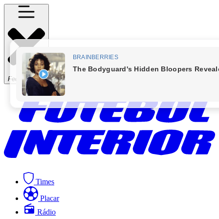
Fechar Menu
Times
Placar
Rádio