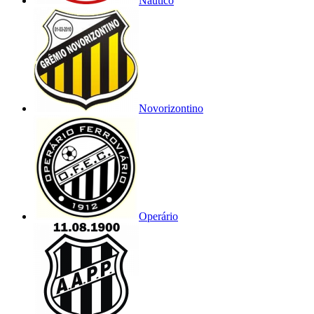
Náutico
Novorizontino
Operário