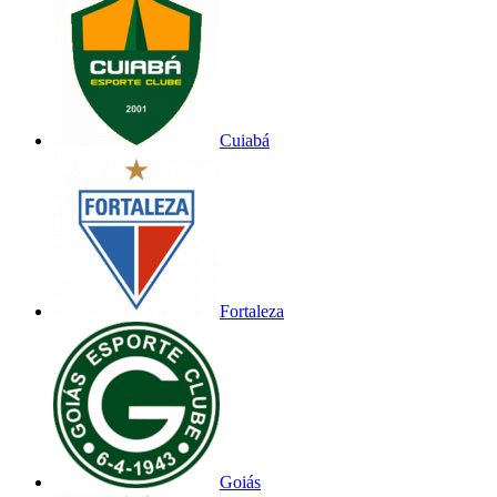
Cuiabá
Fortaleza
Goiás