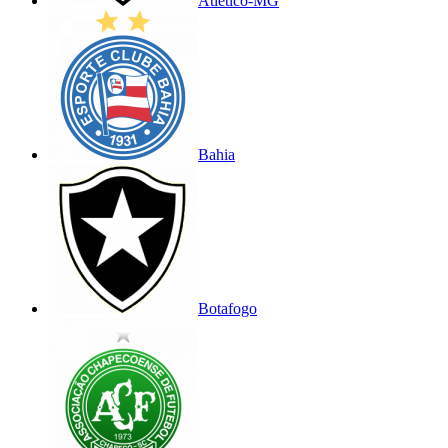
Atlético-MG
Bahia
Botafogo