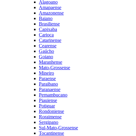
Alagoano
Amapaense
Amazonense
Baiano
Brasiliense
Capixaba
Carioca
Catarinense
Cearense
Gaúcho
Goiano
Maranhense
Mato-Grossense
Mineiro
Paraense
Paraibano
Paranaense
Pernambucano
Piauiense
Potiguar
Rondoniense
Roraimense
Sergipano
Sul-Mato-Grossense
Tocantinense