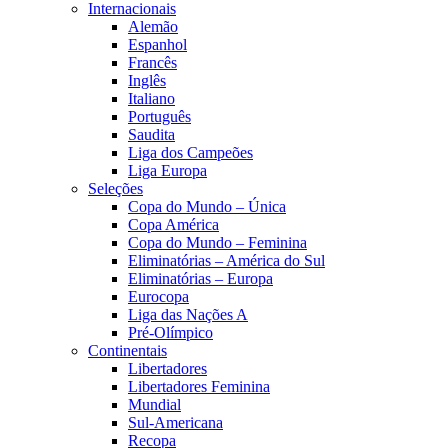
Internacionais
Alemão
Espanhol
Francês
Inglês
Italiano
Português
Saudita
Liga dos Campeões
Liga Europa
Seleções
Copa do Mundo – Única
Copa América
Copa do Mundo – Feminina
Eliminatórias – América do Sul
Eliminatórias – Europa
Eurocopa
Liga das Nações A
Pré-Olímpico
Continentais
Libertadores
Libertadores Feminina
Mundial
Sul-Americana
Recopa