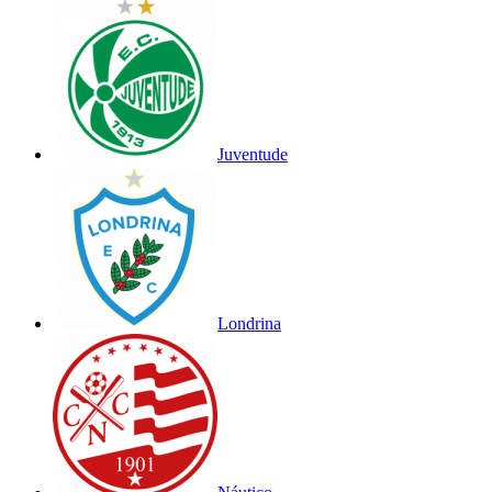
Juventude
Londrina