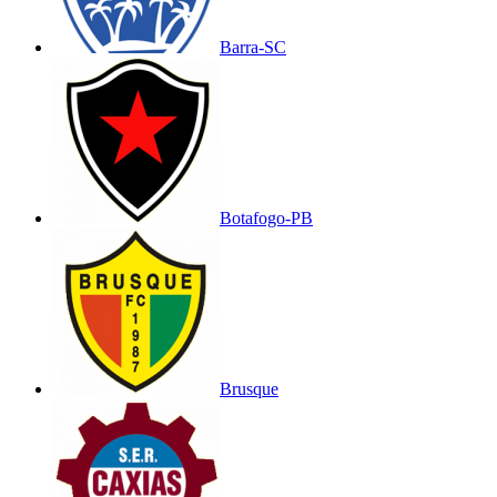
Barra-SC
Botafogo-PB
Brusque