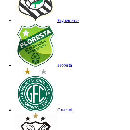
Figueirense
Floresta
Guarani