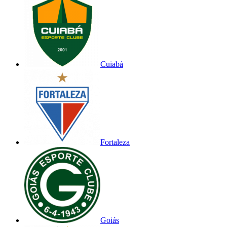
Cuiabá
Fortaleza
Goiás