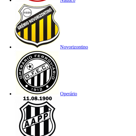
Náutico
Novorizontino
Operário