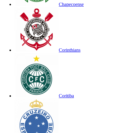
Chapecoense
Corinthians
Coritiba