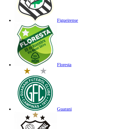
Figueirense
Floresta
Guarani