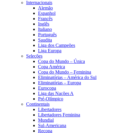
Internacionais
Alemão
Espanhol
Francês
Inglês
Italiano
Português
Saudita
Liga dos Campeões
Liga Europa
Seleções
Copa do Mundo – Única
Copa América
Copa do Mundo – Feminina
Eliminatórias – América do Sul
Eliminatórias – Europa
Eurocopa
Liga das Nações A
Pré-Olímpico
Continentais
Libertadores
Libertadores Feminina
Mundial
Sul-Americana
Recopa