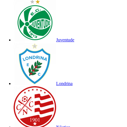
Juventude
Londrina