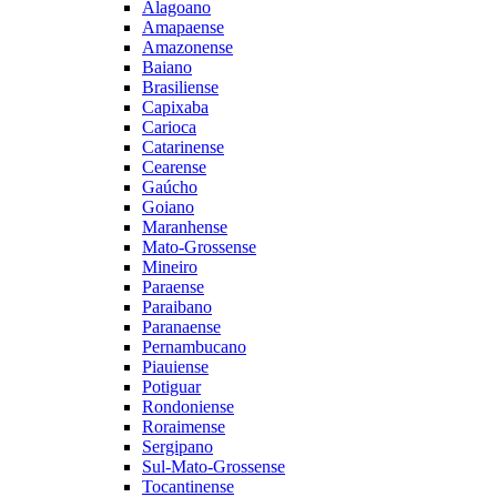
Alagoano
Amapaense
Amazonense
Baiano
Brasiliense
Capixaba
Carioca
Catarinense
Cearense
Gaúcho
Goiano
Maranhense
Mato-Grossense
Mineiro
Paraense
Paraibano
Paranaense
Pernambucano
Piauiense
Potiguar
Rondoniense
Roraimense
Sergipano
Sul-Mato-Grossense
Tocantinense