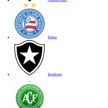
Atlético-MG
Bahia
Botafogo