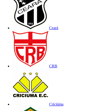
Ceará
CRB
Criciúma