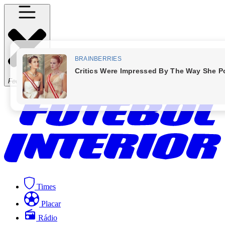
Fechar Menu
Times
Placar
Rádio