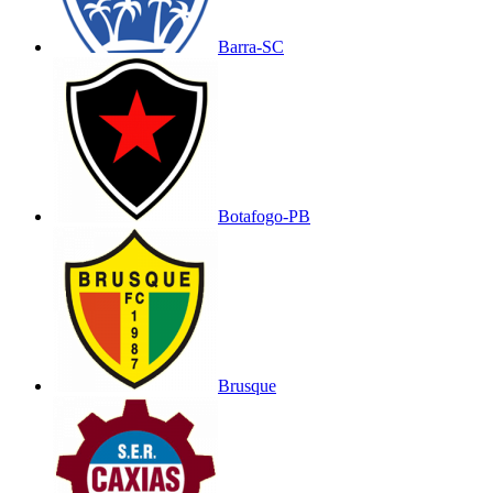
Barra-SC
Botafogo-PB
Brusque