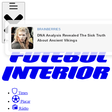
Fechar Menu
Times
Placar
Rádio