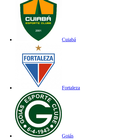
Cuiabá
Fortaleza
Goiás