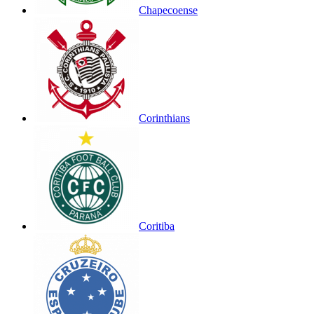
Chapecoense
Corinthians
Coritiba