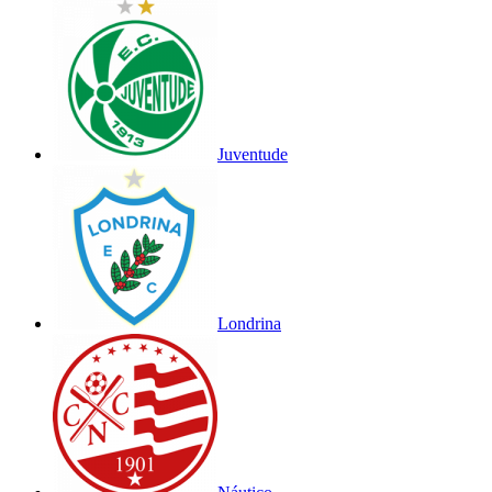
Juventude
Londrina