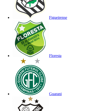
Figueirense
Floresta
Guarani