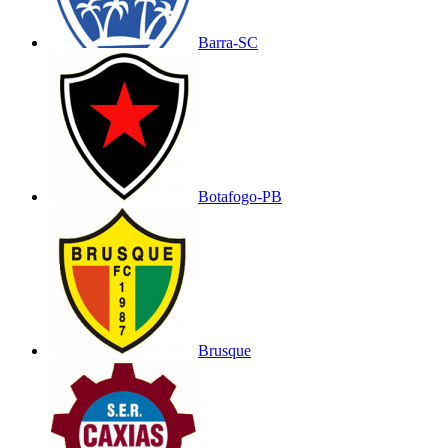
Barra-SC
Botafogo-PB
Brusque