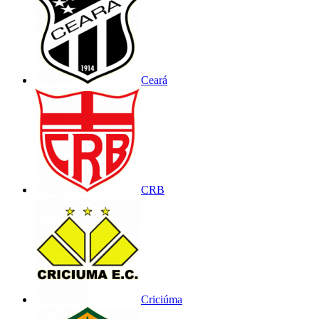
Ceará
CRB
Criciúma