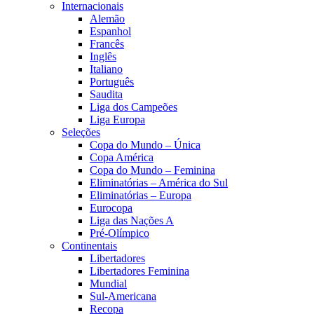
Internacionais
Alemão
Espanhol
Francês
Inglês
Italiano
Português
Saudita
Liga dos Campeões
Liga Europa
Seleções
Copa do Mundo – Única
Copa América
Copa do Mundo – Feminina
Eliminatórias – América do Sul
Eliminatórias – Europa
Eurocopa
Liga das Nações A
Pré-Olímpico
Continentais
Libertadores
Libertadores Feminina
Mundial
Sul-Americana
Recopa