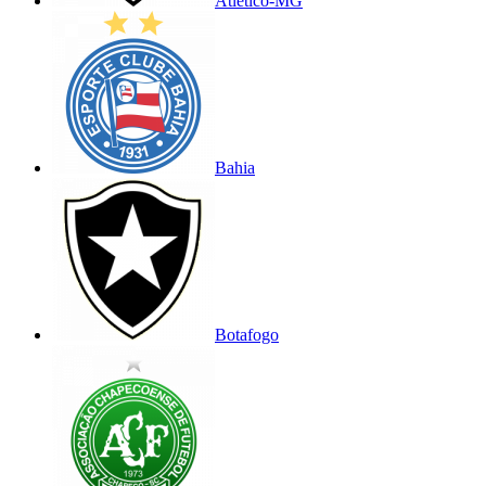
Atlético-MG
Bahia
Botafogo