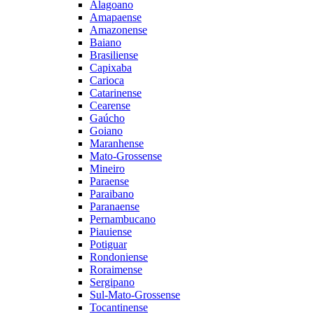
Alagoano
Amapaense
Amazonense
Baiano
Brasiliense
Capixaba
Carioca
Catarinense
Cearense
Gaúcho
Goiano
Maranhense
Mato-Grossense
Mineiro
Paraense
Paraibano
Paranaense
Pernambucano
Piauiense
Potiguar
Rondoniense
Roraimense
Sergipano
Sul-Mato-Grossense
Tocantinense