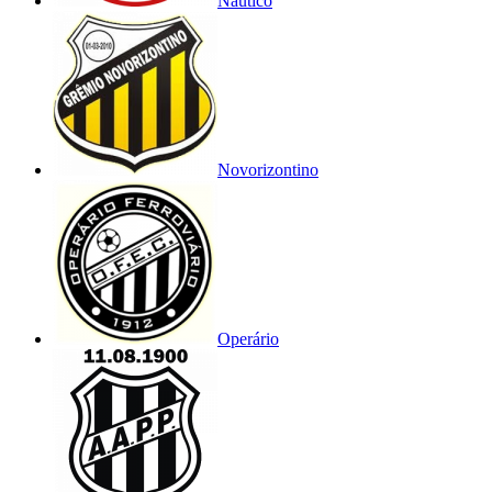
Náutico
Novorizontino
Operário