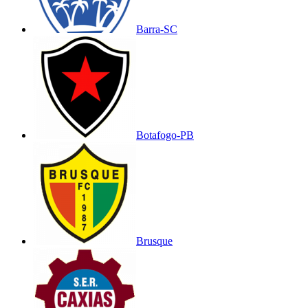
Barra-SC
Botafogo-PB
Brusque