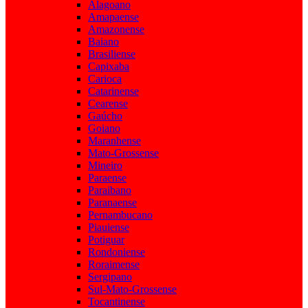
Alagoano
Amapaense
Amazonense
Baiano
Brasiliense
Capixaba
Carioca
Catarinense
Cearense
Gaúcho
Goiano
Maranhense
Mato-Grossense
Mineiro
Paraense
Paraibano
Paranaense
Pernambucano
Piauiense
Potiguar
Rondoniense
Roraimense
Sergipano
Sul-Mato-Grossense
Tocantinense