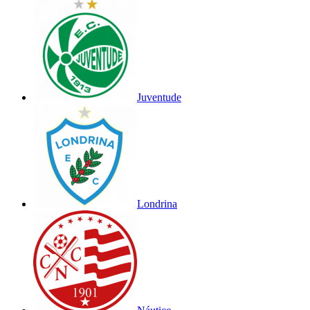
Juventude
Londrina