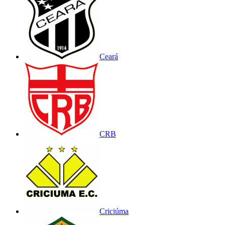
Ceará
CRB
Criciúma