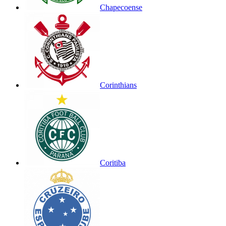
Chapecoense
Corinthians
Coritiba