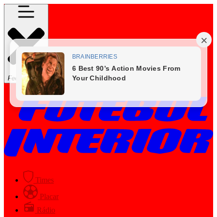
Fechar Menu
Times
Placar
Rádio