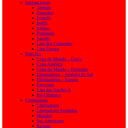
Internacionais
Alemão
Espanhol
Francês
Inglês
Italiano
Português
Saudita
Liga dos Campeões
Liga Europa
Seleções
Copa do Mundo – Única
Copa América
Copa do Mundo – Feminina
Eliminatórias – América do Sul
Eliminatórias – Europa
Eurocopa
Liga das Nações A
Pré-Olímpico
Continentais
Libertadores
Libertadores Feminina
Mundial
Sul-Americana
Recopa