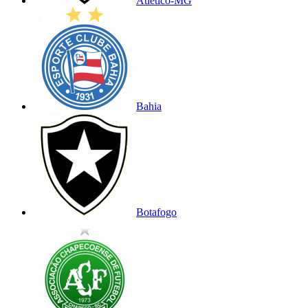
Atlético-MG
Bahia
Botafogo