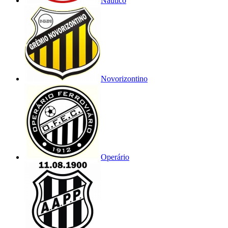
Náutico
Novorizontino
Operário