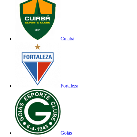
Cuiabá
Fortaleza
Goiás