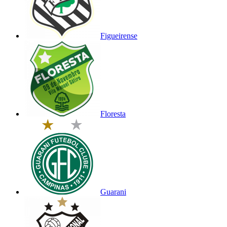
Figueirense
Floresta
Guarani