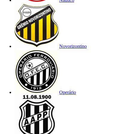
Náutico
Novorizontino
Operário