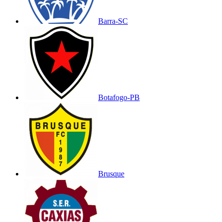
Barra-SC
Botafogo-PB
Brusque