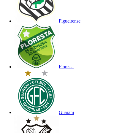
Figueirense
Floresta
Guarani