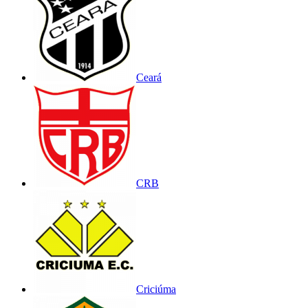
Ceará
CRB
Criciúma