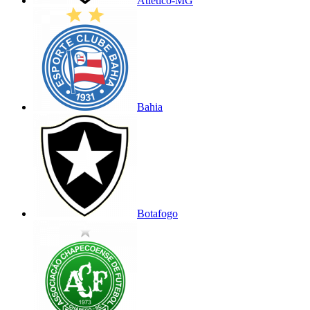
Atlético-MG
Bahia
Botafogo