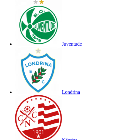
Juventude
Londrina