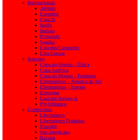
Internacionais
Alemão
Espanhol
Francês
Inglês
Italiano
Português
Saudita
Liga dos Campeões
Liga Europa
Seleções
Copa do Mundo – Única
Copa América
Copa do Mundo – Feminina
Eliminatórias – América do Sul
Eliminatórias – Europa
Eurocopa
Liga das Nações A
Pré-Olímpico
Continentais
Libertadores
Libertadores Feminina
Mundial
Sul-Americana
Recopa