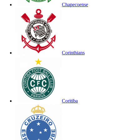
Chapecoense
Corinthians
Coritiba