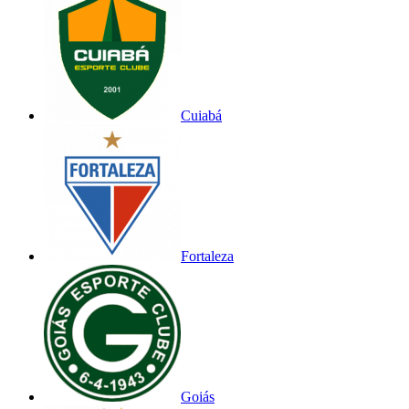
Cuiabá
Fortaleza
Goiás