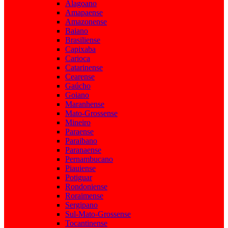
Alagoano
Amapaense
Amazonense
Baiano
Brasiliense
Capixaba
Carioca
Catarinense
Cearense
Gaúcho
Goiano
Maranhense
Mato-Grossense
Mineiro
Paraense
Paraibano
Paranaense
Pernambucano
Piauiense
Potiguar
Rondoniense
Roraimense
Sergipano
Sul-Mato-Grossense
Tocantinense