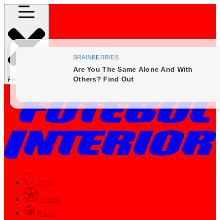
Fechar Menu
Times
Placar
Rádio