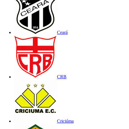
Ceará
CRB
Criciúma