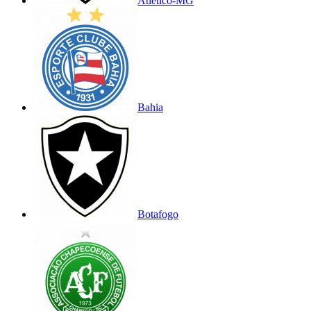
Atlético-MG
Bahia
Botafogo