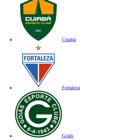
Cuiabá
Fortaleza
Goiás