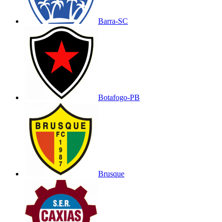
Barra-SC
Botafogo-PB
Brusque