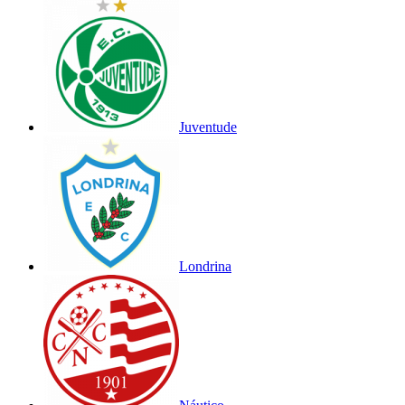
Juventude
Londrina