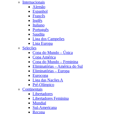
Internacionais
Alemão
Espanhol
Francês
Inglês
Italiano
Português
Saudita
Liga dos Campeões
Liga Europa
Seleções
Copa do Mundo – Única
Copa América
Copa do Mundo – Feminina
Eliminatórias – América do Sul
Eliminatórias – Europa
Eurocopa
Liga das Nações A
Pré-Olímpico
Continentais
Libertadores
Libertadores Feminina
Mundial
Sul-Americana
Recopa