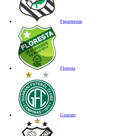
Figueirense
Floresta
Guarani