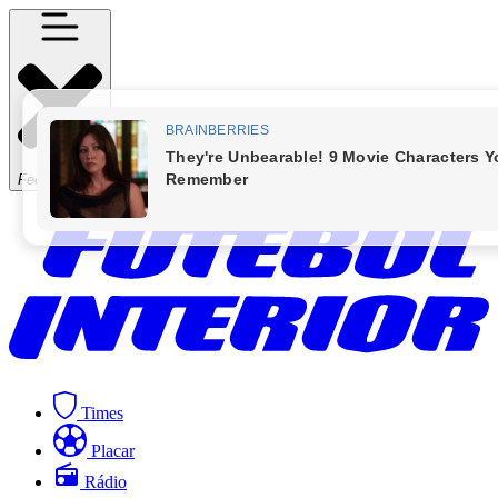
Fechar Menu
Times
Placar
Rádio