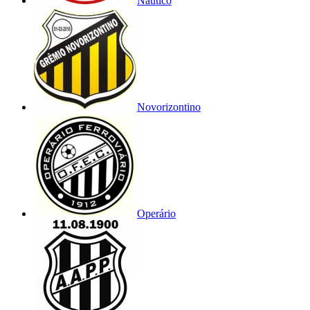
Náutico
Novorizontino
Operário