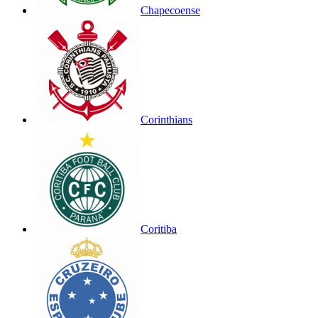
Chapecoense
Corinthians
Coritiba