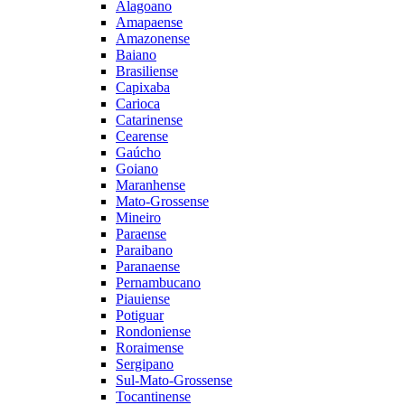
Alagoano
Amapaense
Amazonense
Baiano
Brasiliense
Capixaba
Carioca
Catarinense
Cearense
Gaúcho
Goiano
Maranhense
Mato-Grossense
Mineiro
Paraense
Paraibano
Paranaense
Pernambucano
Piauiense
Potiguar
Rondoniense
Roraimense
Sergipano
Sul-Mato-Grossense
Tocantinense