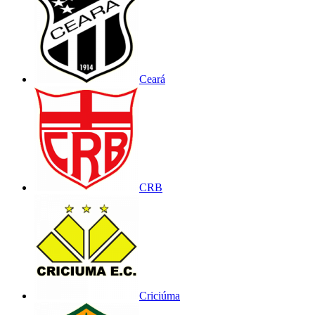
Ceará
CRB
Criciúma