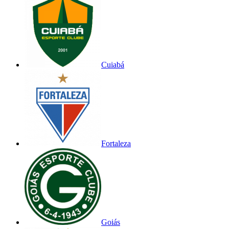
Cuiabá
Fortaleza
Goiás