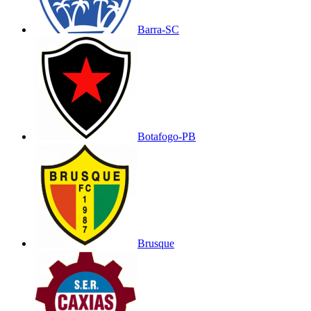
Barra-SC
Botafogo-PB
Brusque