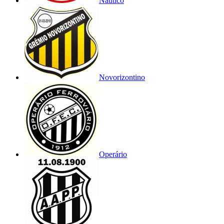
Náutico
Novorizontino
Operário