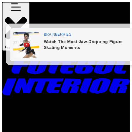
Fechar Menu
Times
Placar
Rádio