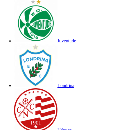
Juventude
Londrina