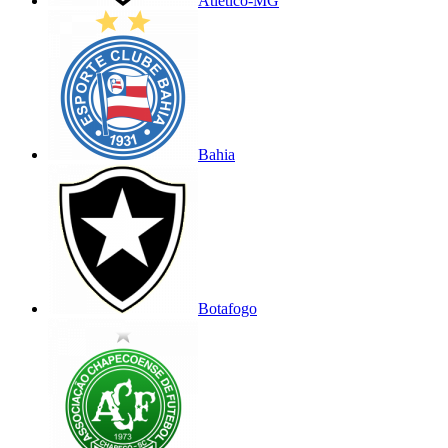
Atlético-MG
Bahia
Botafogo