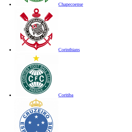
Chapecoense
Corinthians
Coritiba