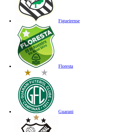
Figueirense
Floresta
Guarani