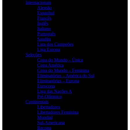
Internacionais
Alemão
Espanhol
Francês
Inglês
Italiano
Português
Saudita
Liga dos Campeões
Liga Europa
Seleções
Copa do Mundo – Única
Copa América
Copa do Mundo – Feminina
Eliminatórias – América do Sul
Eliminatórias – Europa
Eurocopa
Liga das Nações A
Pré-Olímpico
Continentais
Libertadores
Libertadores Feminina
Mundial
Sul-Americana
Recopa