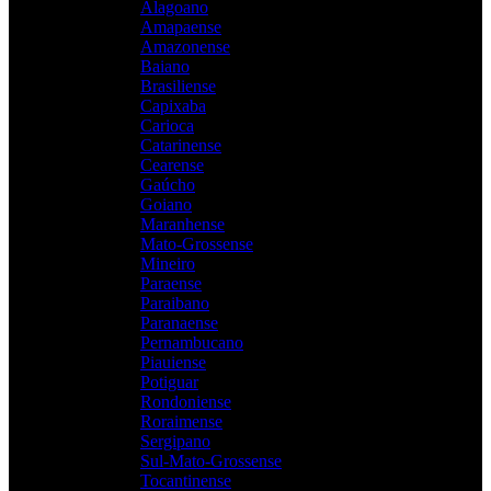
Alagoano
Amapaense
Amazonense
Baiano
Brasiliense
Capixaba
Carioca
Catarinense
Cearense
Gaúcho
Goiano
Maranhense
Mato-Grossense
Mineiro
Paraense
Paraibano
Paranaense
Pernambucano
Piauiense
Potiguar
Rondoniense
Roraimense
Sergipano
Sul-Mato-Grossense
Tocantinense