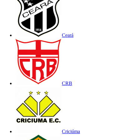
Ceará
CRB
Criciúma