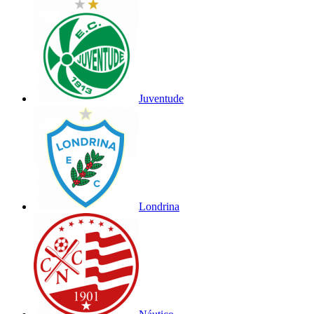
Juventude
Londrina