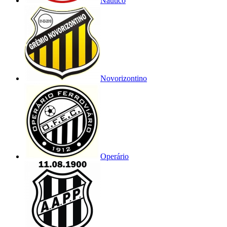
Náutico
Novorizontino
Operário