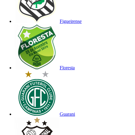
Figueirense
Floresta
Guarani