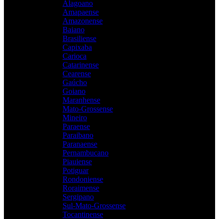
Alagoano
Amapaense
Amazonense
Baiano
Brasiliense
Capixaba
Carioca
Catarinense
Cearense
Gaúcho
Goiano
Maranhense
Mato-Grossense
Mineiro
Paraense
Paraibano
Paranaense
Pernambucano
Piauiense
Potiguar
Rondoniense
Roraimense
Sergipano
Sul-Mato-Grossense
Tocantinense