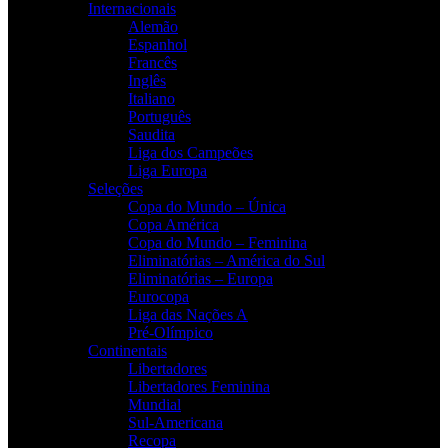
Internacionais
Alemão
Espanhol
Francês
Inglês
Italiano
Português
Saudita
Liga dos Campeões
Liga Europa
Seleções
Copa do Mundo – Única
Copa América
Copa do Mundo – Feminina
Eliminatórias – América do Sul
Eliminatórias – Europa
Eurocopa
Liga das Nações A
Pré-Olímpico
Continentais
Libertadores
Libertadores Feminina
Mundial
Sul-Americana
Recopa