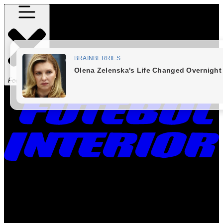
Fechar Menu
Times
Placar
Rádio