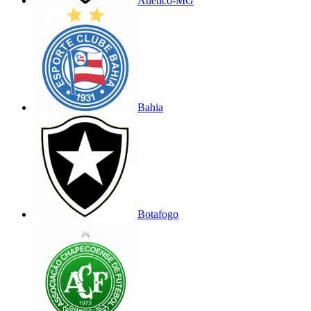
Atlético-MG
Bahia
Botafogo