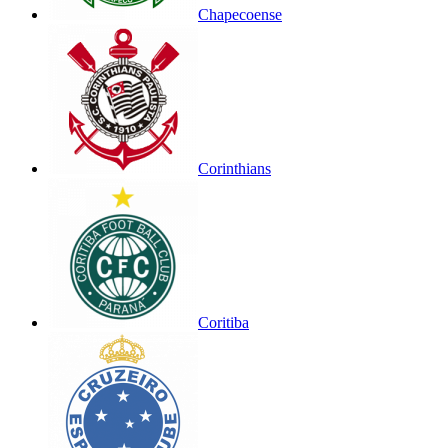
Chapecoense
Corinthians
Coritiba