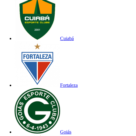
Cuiabá
Fortaleza
Goiás