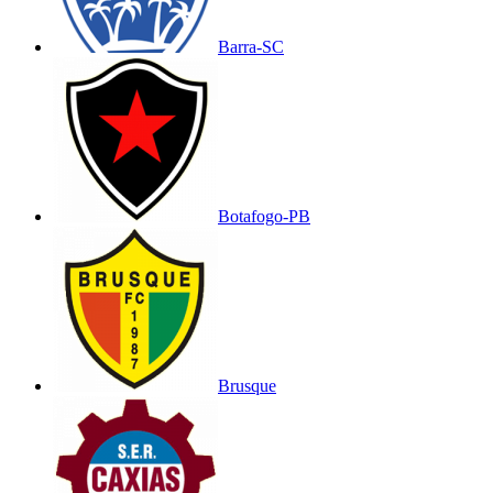
Barra-SC
Botafogo-PB
Brusque