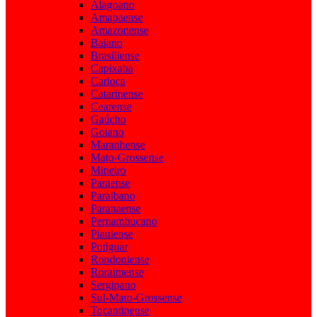
Alagoano
Amapaense
Amazonense
Baiano
Brasiliense
Capixaba
Carioca
Catarinense
Cearense
Gaúcho
Goiano
Maranhense
Mato-Grossense
Mineiro
Paraense
Paraibano
Paranaense
Pernambucano
Piauiense
Potiguar
Rondoniense
Roraimense
Sergipano
Sul-Mato-Grossense
Tocantinense