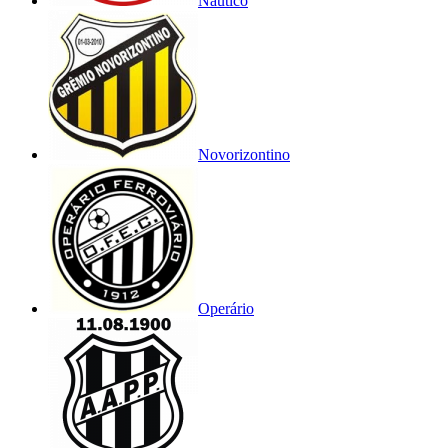
Náutico
Novorizontino
Operário