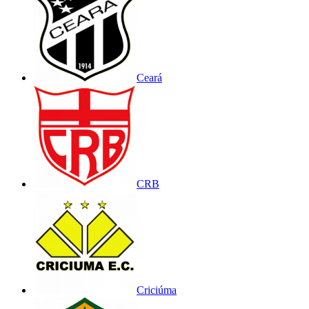
Ceará
CRB
Criciúma