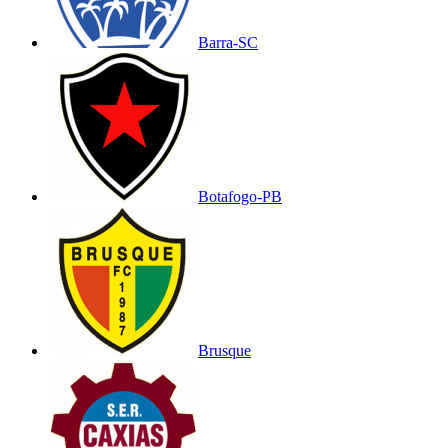
Barra-SC
Botafogo-PB
Brusque