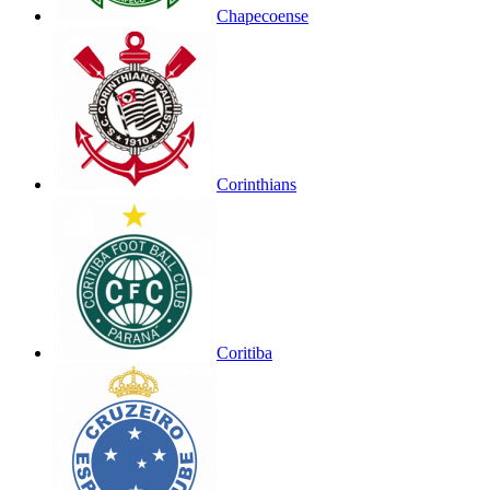
Chapecoense
Corinthians
Coritiba