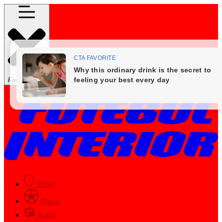
Fechar Menu
Times
Placar
Rádio