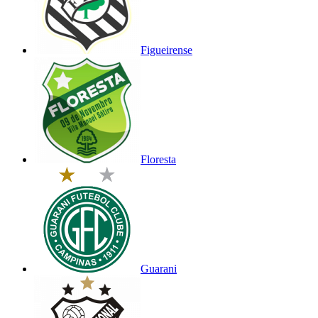
Figueirense
Floresta
Guarani