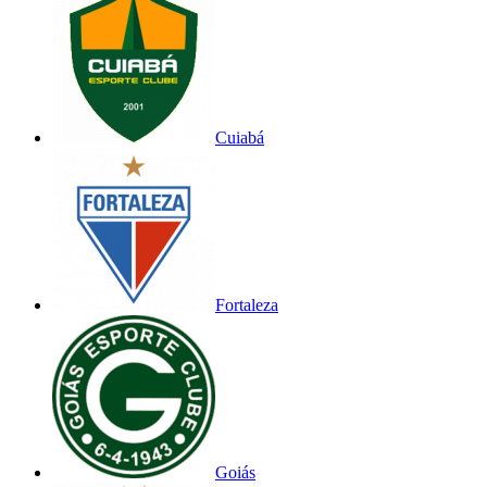
Cuiabá
Fortaleza
Goiás