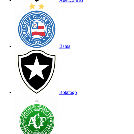
Atlético-MG
Bahia
Botafogo