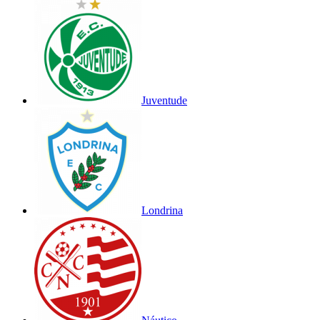
Juventude
Londrina