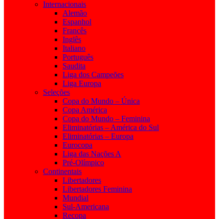
Internacionais
Alemão
Espanhol
Francês
Inglês
Italiano
Português
Saudita
Liga dos Campeões
Liga Europa
Seleções
Copa do Mundo – Única
Copa América
Copa do Mundo – Feminina
Eliminatórias – América do Sul
Eliminatórias – Europa
Eurocopa
Liga das Nações A
Pré-Olímpico
Continentais
Libertadores
Libertadores Feminina
Mundial
Sul-Americana
Recopa