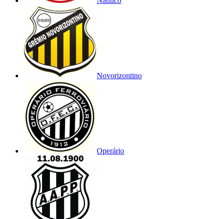
Náutico
Novorizontino
Operário