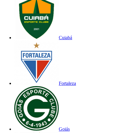
Cuiabá
Fortaleza
Goiás