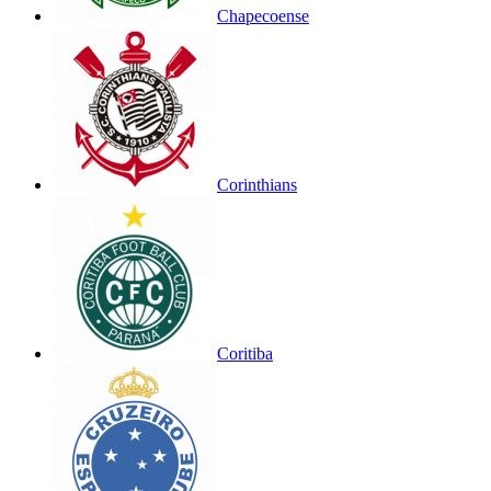
Chapecoense
Corinthians
Coritiba