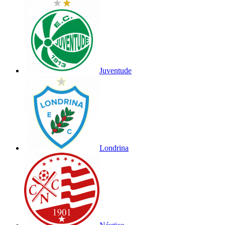
Juventude
Londrina