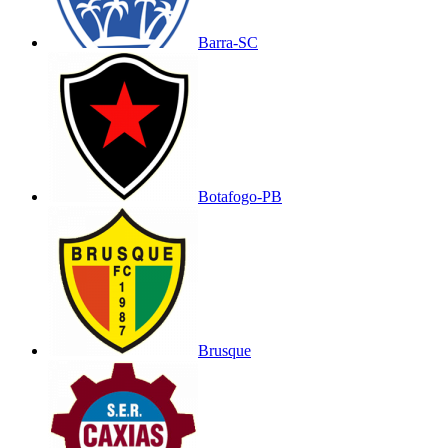
Barra-SC
Botafogo-PB
Brusque