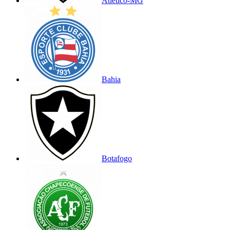
Atlético-MG
Bahia
Botafogo