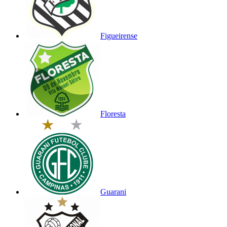
Figueirense
Floresta
Guarani