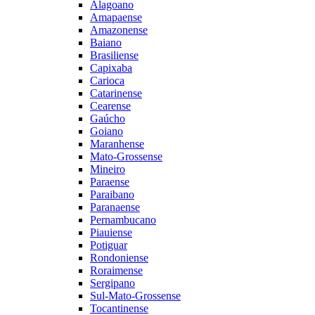
Alagoano
Amapaense
Amazonense
Baiano
Brasiliense
Capixaba
Carioca
Catarinense
Cearense
Gaúcho
Goiano
Maranhense
Mato-Grossense
Mineiro
Paraense
Paraibano
Paranaense
Pernambucano
Piauiense
Potiguar
Rondoniense
Roraimense
Sergipano
Sul-Mato-Grossense
Tocantinense