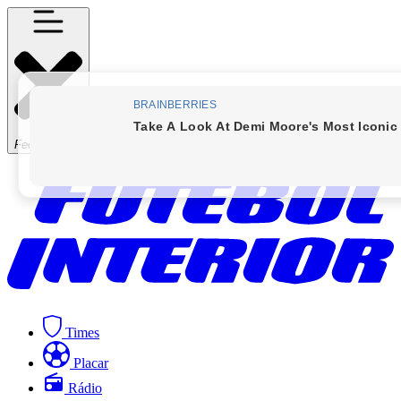
Fechar Menu
Times
Placar
Rádio