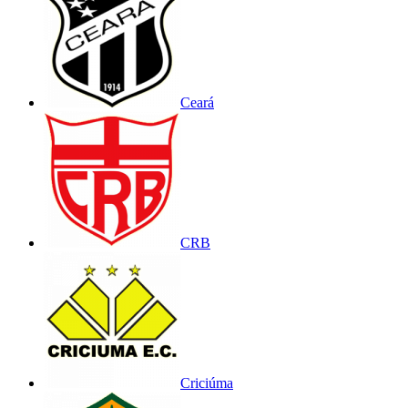
Ceará
CRB
Criciúma