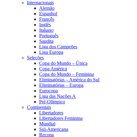
Internacionais
Alemão
Espanhol
Francês
Inglês
Italiano
Português
Saudita
Liga dos Campeões
Liga Europa
Seleções
Copa do Mundo – Única
Copa América
Copa do Mundo – Feminina
Eliminatórias – América do Sul
Eliminatórias – Europa
Eurocopa
Liga das Nações A
Pré-Olímpico
Continentais
Libertadores
Libertadores Feminina
Mundial
Sul-Americana
Recopa