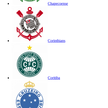
Chapecoense
Corinthians
Coritiba