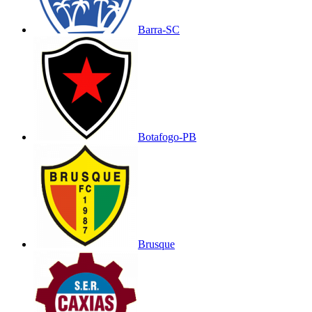
Barra-SC
Botafogo-PB
Brusque