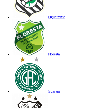
Figueirense
Floresta
Guarani