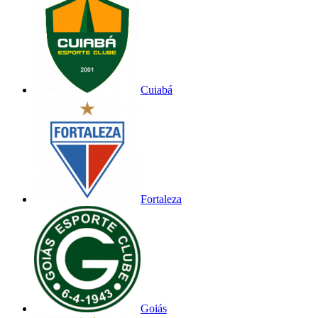
Cuiabá
Fortaleza
Goiás