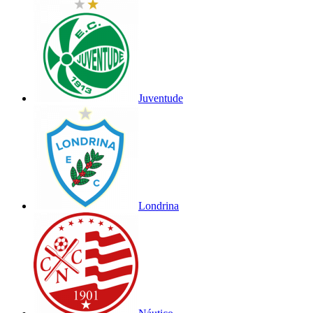
Juventude
Londrina