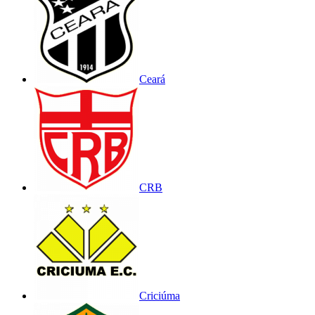
Ceará
CRB
Criciúma