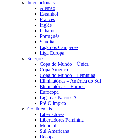
Internacionais
Alemão
Espanhol
Francês
Inglês
Italiano
Português
Saudita
Liga dos Campeões
Liga Europa
Seleções
Copa do Mundo – Única
Copa América
Copa do Mundo – Feminina
Eliminatórias – América do Sul
Eliminatórias – Europa
Eurocopa
Liga das Nações A
Pré-Olímpico
Continentais
Libertadores
Libertadores Feminina
Mundial
Sul-Americana
Recopa