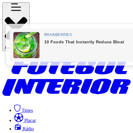
Fechar Menu
Times
Placar
Rádio