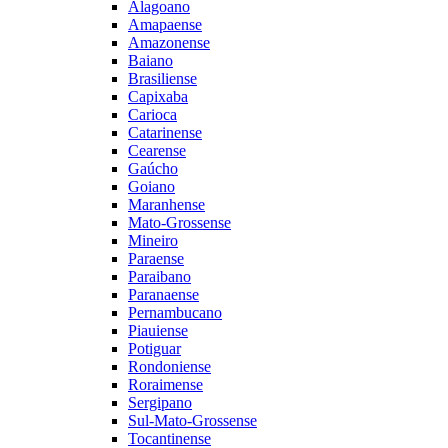
Alagoano
Amapaense
Amazonense
Baiano
Brasiliense
Capixaba
Carioca
Catarinense
Cearense
Gaúcho
Goiano
Maranhense
Mato-Grossense
Mineiro
Paraense
Paraibano
Paranaense
Pernambucano
Piauiense
Potiguar
Rondoniense
Roraimense
Sergipano
Sul-Mato-Grossense
Tocantinense