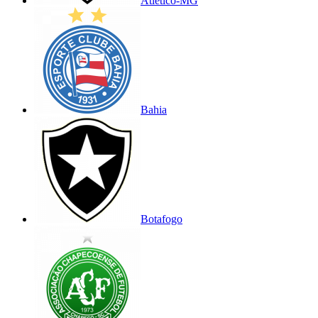
Atlético-MG
Bahia
Botafogo