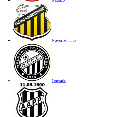
Náutico
Novorizontino
Operário