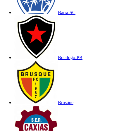
Barra-SC
Botafogo-PB
Brusque