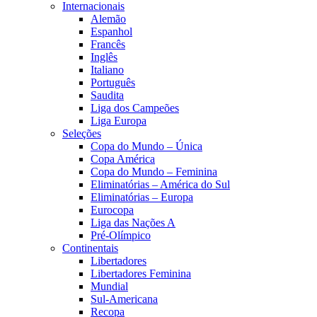
Internacionais
Alemão
Espanhol
Francês
Inglês
Italiano
Português
Saudita
Liga dos Campeões
Liga Europa
Seleções
Copa do Mundo – Única
Copa América
Copa do Mundo – Feminina
Eliminatórias – América do Sul
Eliminatórias – Europa
Eurocopa
Liga das Nações A
Pré-Olímpico
Continentais
Libertadores
Libertadores Feminina
Mundial
Sul-Americana
Recopa