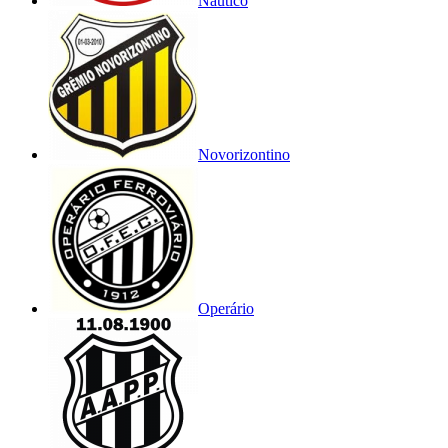
Náutico
Novorizontino
Operário