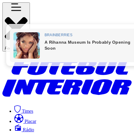
Fechar Menu
Times
Placar
Rádio