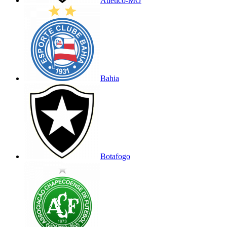
Atlético-MG
Bahia
Botafogo