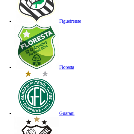
Figueirense
Floresta
Guarani