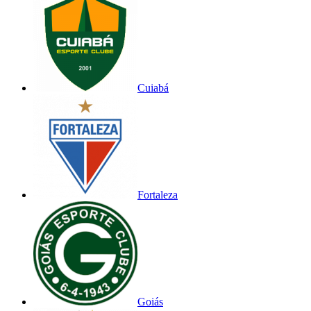
Cuiabá
Fortaleza
Goiás