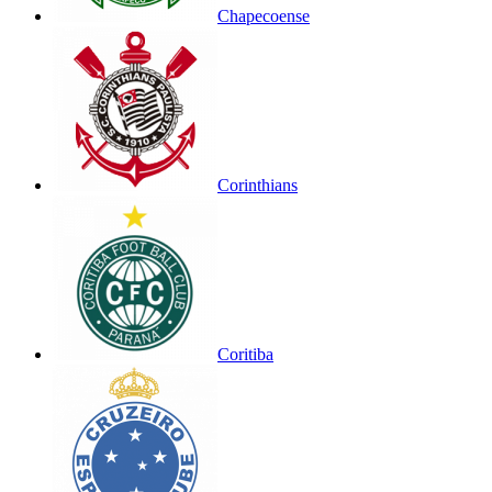
Chapecoense
Corinthians
Coritiba