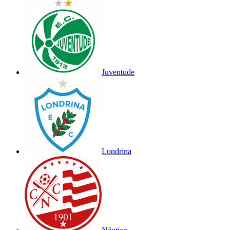
Juventude
Londrina