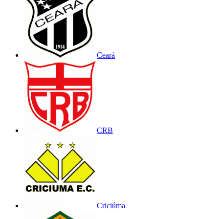
Ceará
CRB
Criciúma