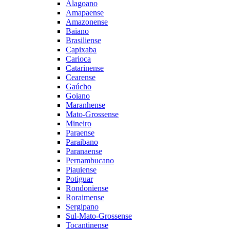
Alagoano
Amapaense
Amazonense
Baiano
Brasiliense
Capixaba
Carioca
Catarinense
Cearense
Gaúcho
Goiano
Maranhense
Mato-Grossense
Mineiro
Paraense
Paraibano
Paranaense
Pernambucano
Piauiense
Potiguar
Rondoniense
Roraimense
Sergipano
Sul-Mato-Grossense
Tocantinense