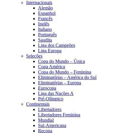
Internacionais
Alemão
Espanhol
Francês
Inglês
Italiano
Português
Saudita
Liga dos Campeões
Liga Europa
Seleções
Copa do Mundo – Única
Copa América
Copa do Mundo – Feminina
Eliminatórias – América do Sul
Eliminatórias – Europa
Eurocopa
Liga das Nações A
Pré-Olímpico
Continentais
Libertadores
Libertadores Feminina
Mundial
Sul-Americana
Recopa