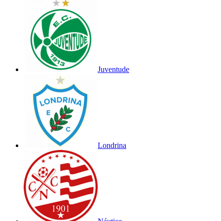
Juventude
Londrina