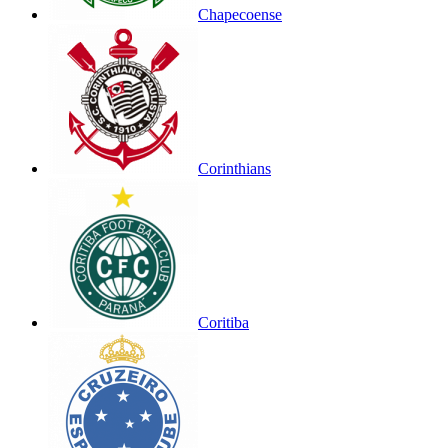
Chapecoense
Corinthians
Coritiba