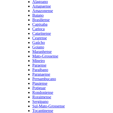
Alagoano
Amapaense
Amazonense
Baiano
Brasiliense
Capixaba
Carioca
Catarinense
Cearense
Gaúcho
Goiano
Maranhense
Mato-Grossense
Mineiro
Paraense
Paraibano
Paranaense
Pernambucano
Piauiense
Potiguar
Rondoniense
Roraimense
Sergipano
Sul-Mato-Grossense
Tocantinense