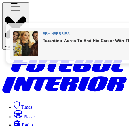
Fechar Menu
Times
Placar
Rádio