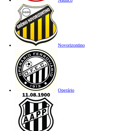
Náutico
Novorizontino
Operário