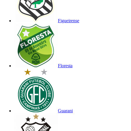
Figueirense
Floresta
Guarani