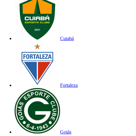
Cuiabá
Fortaleza
Goiás