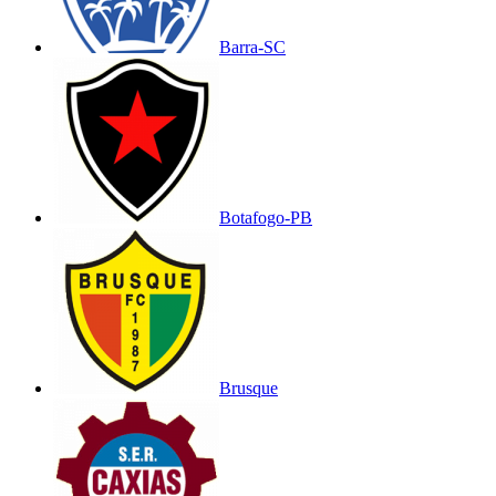
Barra-SC
Botafogo-PB
Brusque