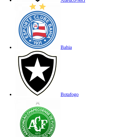
Atlético-MG
Bahia
Botafogo