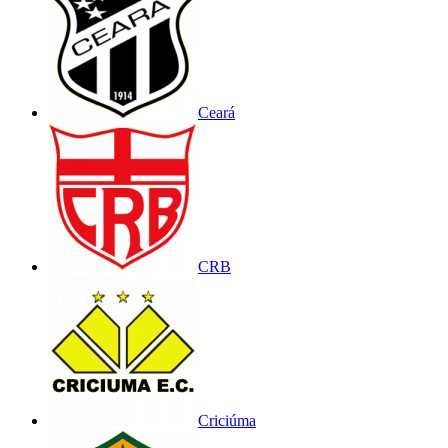
Ceará
CRB
Criciúma