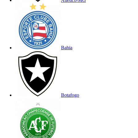
Atlético-MG
Bahia
Botafogo