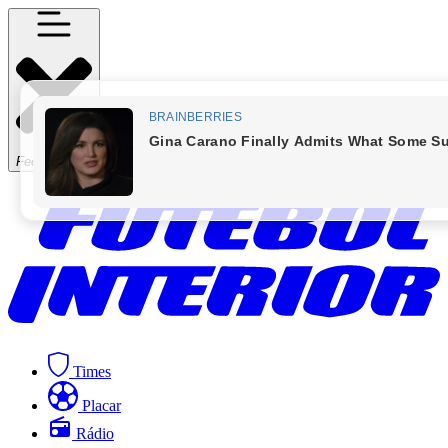
Fechar Menu
Times
Placar
Rádio