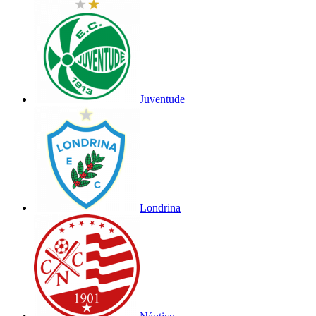
Juventude
Londrina