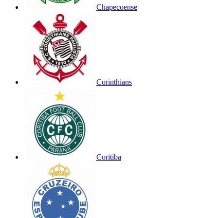
Chapecoense
Corinthians
Coritiba