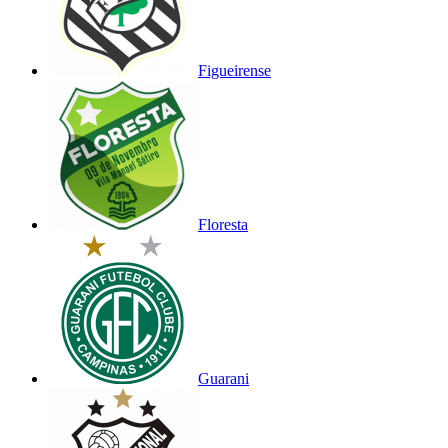
Figueirense
Floresta
Guarani