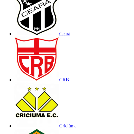
Ceará
CRB
Criciúma