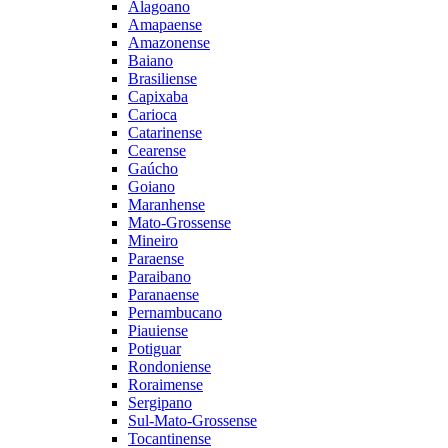
Alagoano
Amapaense
Amazonense
Baiano
Brasiliense
Capixaba
Carioca
Catarinense
Cearense
Gaúcho
Goiano
Maranhense
Mato-Grossense
Mineiro
Paraense
Paraibano
Paranaense
Pernambucano
Piauiense
Potiguar
Rondoniense
Roraimense
Sergipano
Sul-Mato-Grossense
Tocantinense