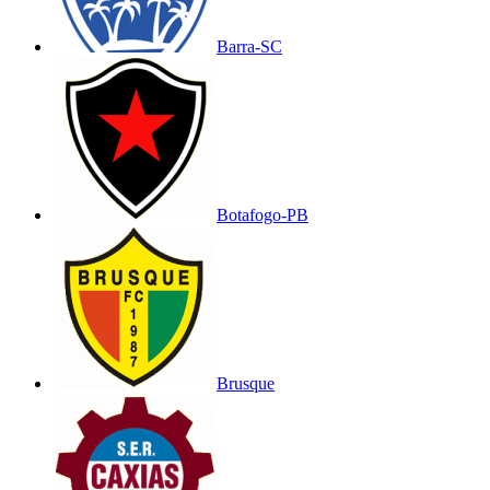
Barra-SC
Botafogo-PB
Brusque