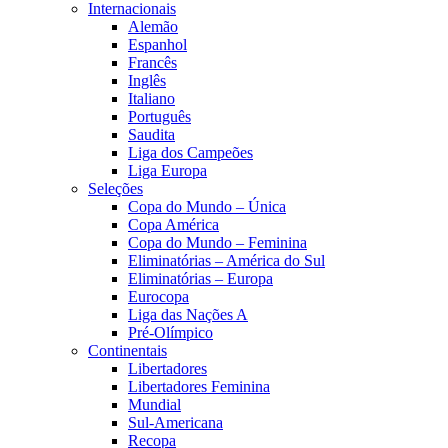
Internacionais
Alemão
Espanhol
Francês
Inglês
Italiano
Português
Saudita
Liga dos Campeões
Liga Europa
Seleções
Copa do Mundo – Única
Copa América
Copa do Mundo – Feminina
Eliminatórias – América do Sul
Eliminatórias – Europa
Eurocopa
Liga das Nações A
Pré-Olímpico
Continentais
Libertadores
Libertadores Feminina
Mundial
Sul-Americana
Recopa