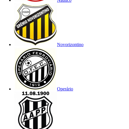
Náutico
Novorizontino
Operário