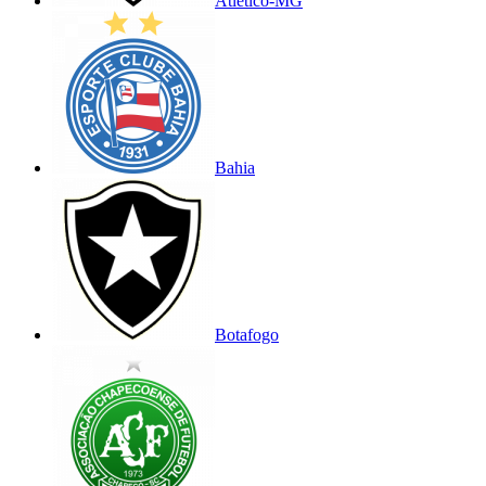
Atlético-MG
Bahia
Botafogo