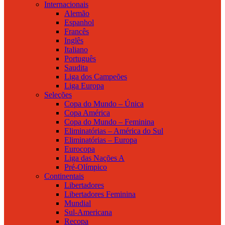
Internacionais
Alemão
Espanhol
Francês
Inglês
Italiano
Português
Saudita
Liga dos Campeões
Liga Europa
Seleções
Copa do Mundo – Única
Copa América
Copa do Mundo – Feminina
Eliminatórias – América do Sul
Eliminatórias – Europa
Eurocopa
Liga das Nações A
Pré-Olímpico
Continentais
Libertadores
Libertadores Feminina
Mundial
Sul-Americana
Recopa