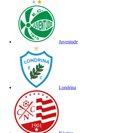
Juventude
Londrina