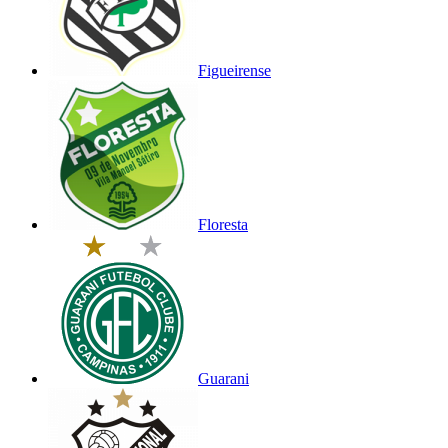
Figueirense
Floresta
Guarani