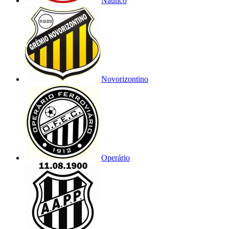
Náutico
Novorizontino
Operário