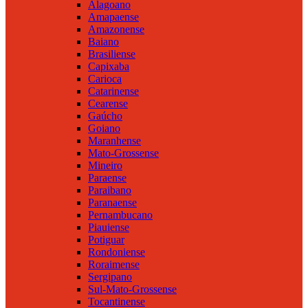
Alagoano
Amapaense
Amazonense
Baiano
Brasiliense
Capixaba
Carioca
Catarinense
Cearense
Gaúcho
Goiano
Maranhense
Mato-Grossense
Mineiro
Paraense
Paraibano
Paranaense
Pernambucano
Piauiense
Potiguar
Rondoniense
Roraimense
Sergipano
Sul-Mato-Grossense
Tocantinense