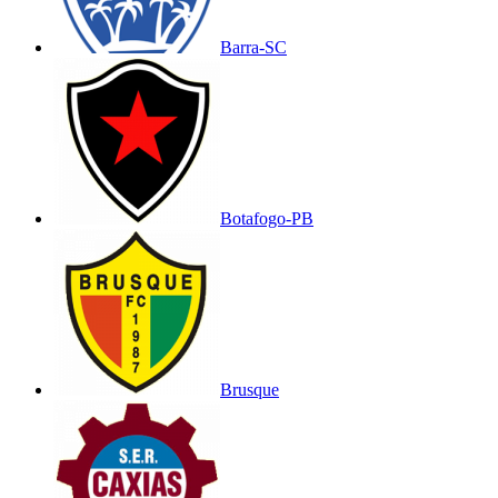
Barra-SC
Botafogo-PB
Brusque