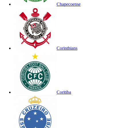
Chapecoense
Corinthians
Coritiba