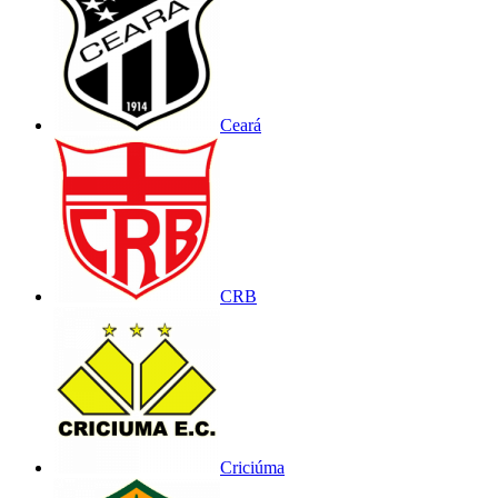
Ceará
CRB
Criciúma