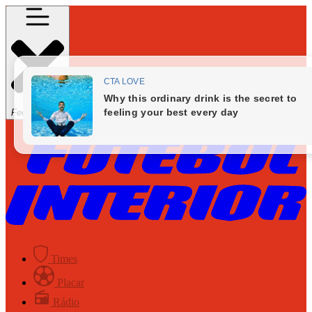
Fechar Menu
Times
Placar
Rádio