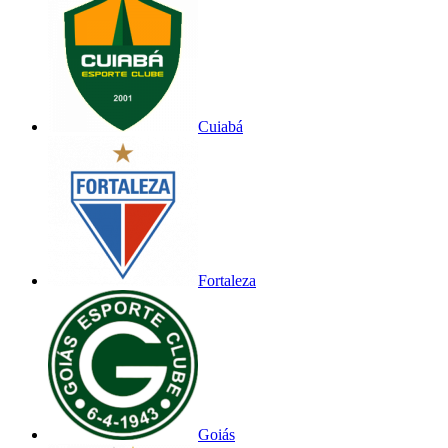
Cuiabá
Fortaleza
Goiás