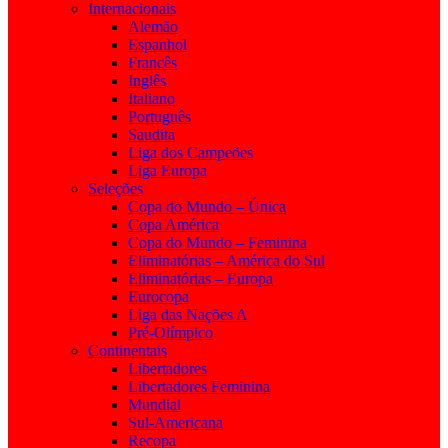
Internacionais
Alemão
Espanhol
Francês
Inglês
Italiano
Português
Saudita
Liga dos Campeões
Liga Europa
Seleções
Copa do Mundo – Única
Copa América
Copa do Mundo – Feminina
Eliminatórias – América do Sul
Eliminatórias – Europa
Eurocopa
Liga das Nações A
Pré-Olímpico
Continentais
Libertadores
Libertadores Feminina
Mundial
Sul-Americana
Recopa