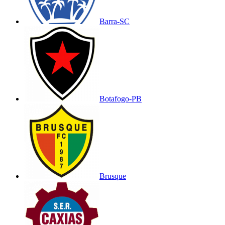
Barra-SC
Botafogo-PB
Brusque