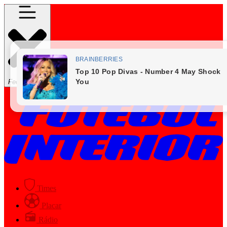
Fechar Menu
Times
Placar
Rádio