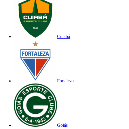
Cuiabá
Fortaleza
Goiás