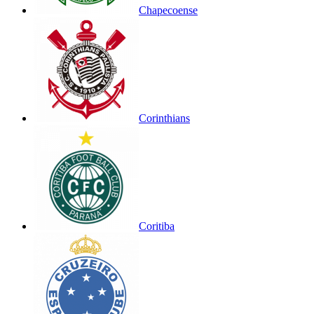
Chapecoense
Corinthians
Coritiba