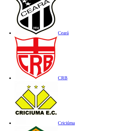
Ceará
CRB
Criciúma