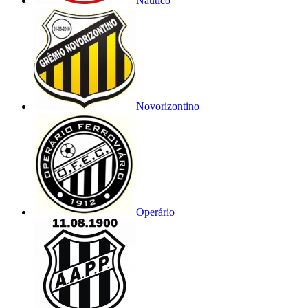
Náutico
Novorizontino
Operário