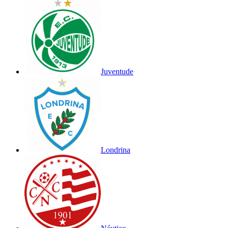
Juventude
Londrina