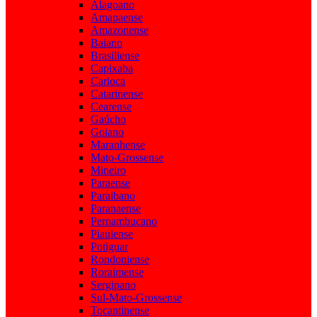
Alagoano
Amapaense
Amazonense
Baiano
Brasiliense
Capixaba
Carioca
Catarinense
Cearense
Gaúcho
Goiano
Maranhense
Mato-Grossense
Mineiro
Paraense
Paraibano
Paranaense
Pernambucano
Piauiense
Potiguar
Rondoniense
Roraimense
Sergipano
Sul-Mato-Grossense
Tocantinense