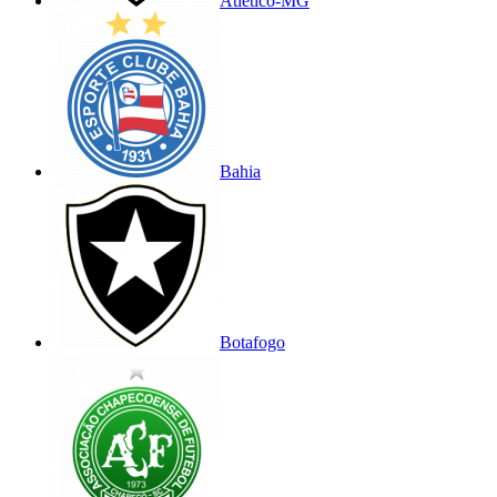
Atlético-MG
Bahia
Botafogo