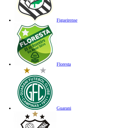
Figueirense
Floresta
Guarani