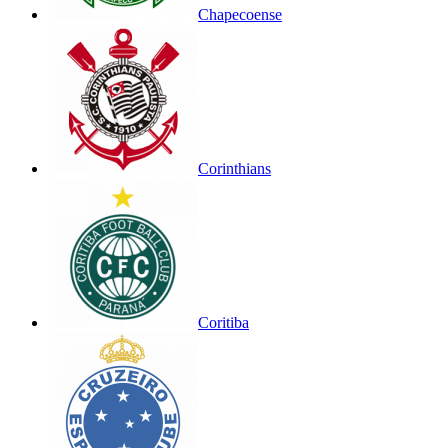
Chapecoense
Corinthians
Coritiba