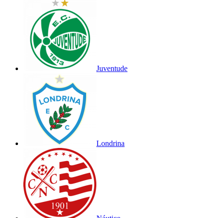
Juventude
Londrina