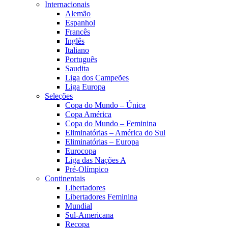
Internacionais
Alemão
Espanhol
Francês
Inglês
Italiano
Português
Saudita
Liga dos Campeões
Liga Europa
Seleções
Copa do Mundo – Única
Copa América
Copa do Mundo – Feminina
Eliminatórias – América do Sul
Eliminatórias – Europa
Eurocopa
Liga das Nações A
Pré-Olímpico
Continentais
Libertadores
Libertadores Feminina
Mundial
Sul-Americana
Recopa