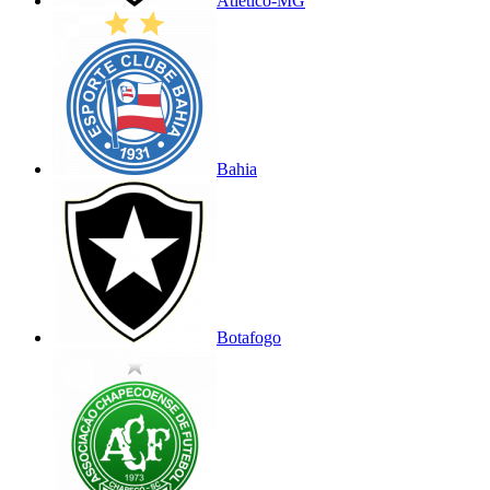
Atlético-MG
Bahia
Botafogo