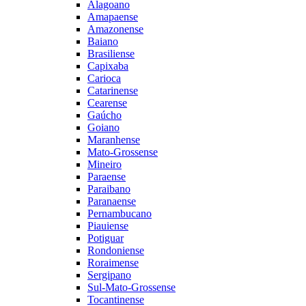
Alagoano
Amapaense
Amazonense
Baiano
Brasiliense
Capixaba
Carioca
Catarinense
Cearense
Gaúcho
Goiano
Maranhense
Mato-Grossense
Mineiro
Paraense
Paraibano
Paranaense
Pernambucano
Piauiense
Potiguar
Rondoniense
Roraimense
Sergipano
Sul-Mato-Grossense
Tocantinense