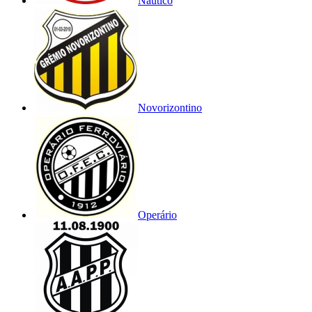
Náutico
Novorizontino
Operário