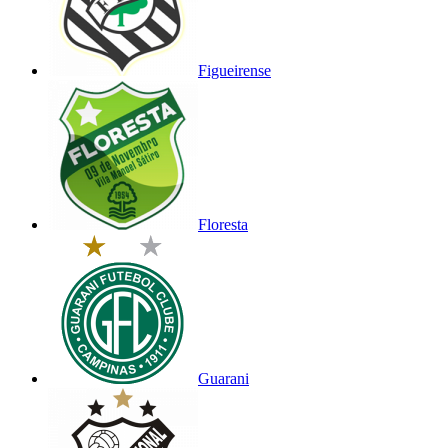
Figueirense
Floresta
Guarani