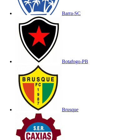
Barra-SC
Botafogo-PB
Brusque