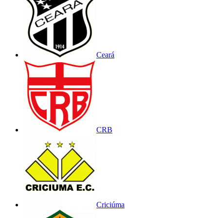
Ceará
CRB
Criciúma