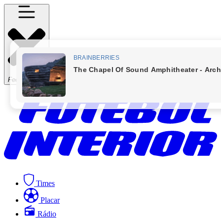
Fechar Menu
Times
Placar
Rádio