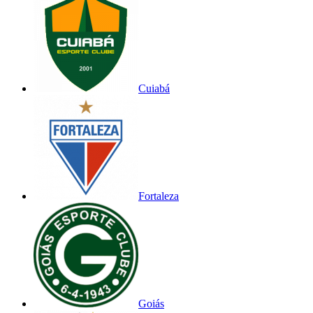
Cuiabá
Fortaleza
Goiás