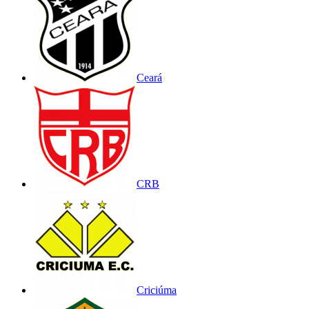
Ceará
CRB
Criciúma