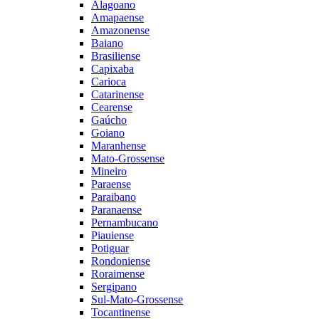
Alagoano
Amapaense
Amazonense
Baiano
Brasiliense
Capixaba
Carioca
Catarinense
Cearense
Gaúcho
Goiano
Maranhense
Mato-Grossense
Mineiro
Paraense
Paraibano
Paranaense
Pernambucano
Piauiense
Potiguar
Rondoniense
Roraimense
Sergipano
Sul-Mato-Grossense
Tocantinense