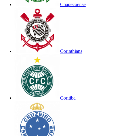
Chapecoense
Corinthians
Coritiba