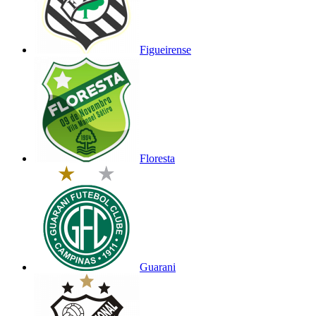
Figueirense
Floresta
Guarani