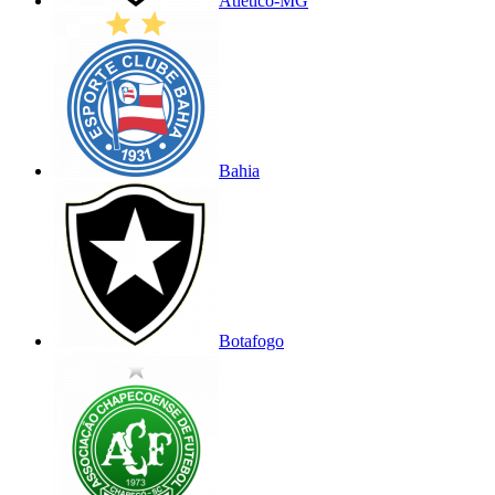
Atlético-MG
Bahia
Botafogo