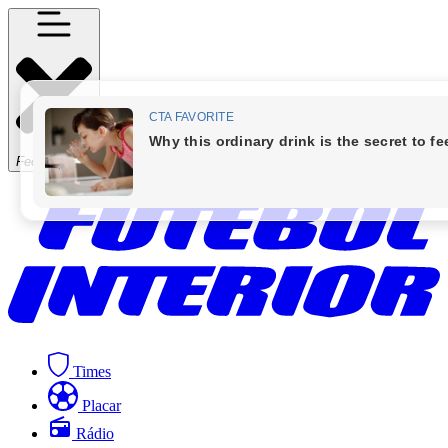
Fechar Menu
Times
Placar
Rádio