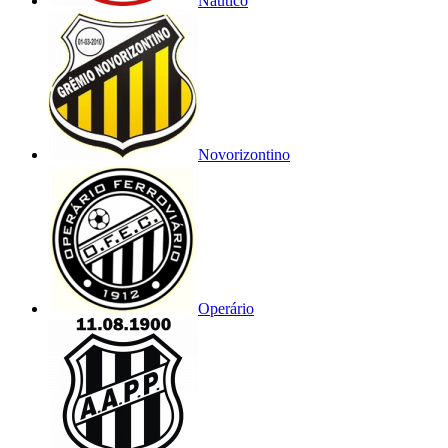
Náutico
Novorizontino
Operário