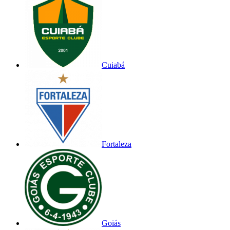
Cuiabá
Fortaleza
Goiás