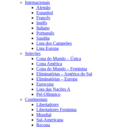
Internacionais
Alemão
Espanhol
Francês
Inglês
Italiano
Português
Saudita
Liga dos Campeões
Liga Europa
Seleções
Copa do Mundo – Única
Copa América
Copa do Mundo – Feminina
Eliminatórias – América do Sul
Eliminatórias – Europa
Eurocopa
Liga das Nações A
Pré-Olímpico
Continentais
Libertadores
Libertadores Feminina
Mundial
Sul-Americana
Recopa