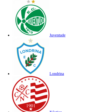
Juventude
Londrina