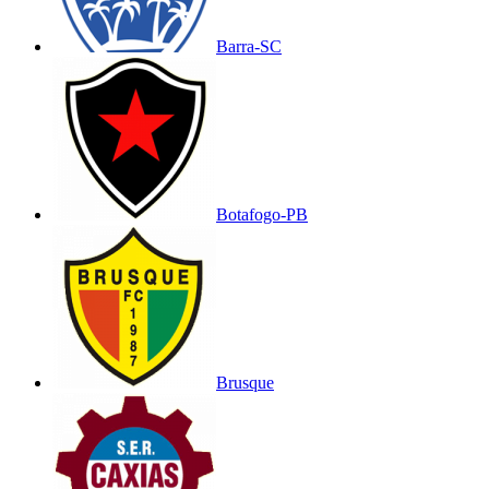
Barra-SC
Botafogo-PB
Brusque