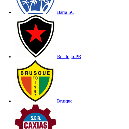
Barra-SC
Botafogo-PB
Brusque