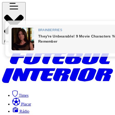
Fechar Menu
Times
Placar
Rádio