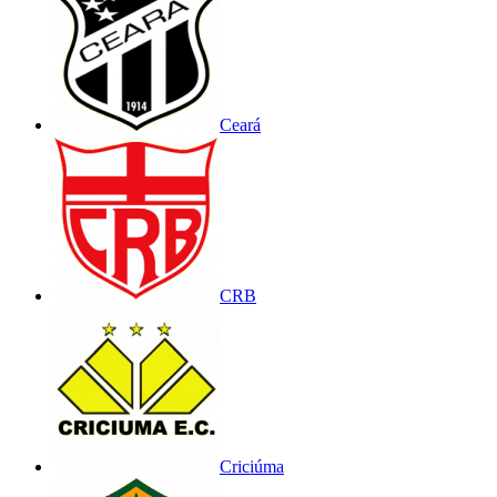
Ceará
CRB
Criciúma