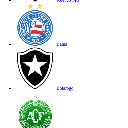
Atlético-MG
Bahia
Botafogo