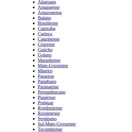
Alagoano
Amapaense
Amazonense
Baiano
Brasiliense
Capixaba
Carioca
Catarinense
Cearense
Gaúcho
Goiano
Maranhense
Mato-Grossense
Mineiro
Paraense
Paraibano
Paranaense
Pernambucano
Piauiense
Potiguar
Rondoniense
Roraimense
Sergipano
Sul-Mato-Grossense
Tocantinense