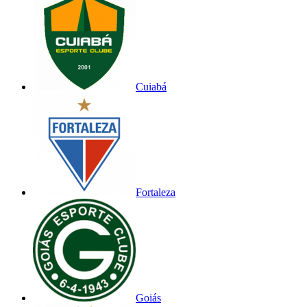
Cuiabá
Fortaleza
Goiás