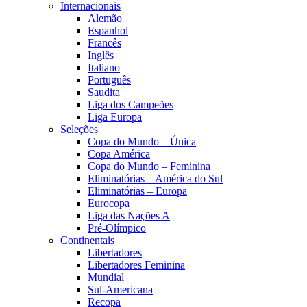
Internacionais
Alemão
Espanhol
Francês
Inglês
Italiano
Português
Saudita
Liga dos Campeões
Liga Europa
Seleções
Copa do Mundo – Única
Copa América
Copa do Mundo – Feminina
Eliminatórias – América do Sul
Eliminatórias – Europa
Eurocopa
Liga das Nações A
Pré-Olímpico
Continentais
Libertadores
Libertadores Feminina
Mundial
Sul-Americana
Recopa