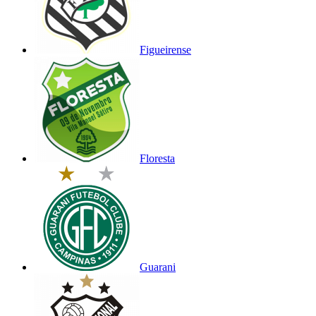
Figueirense
Floresta
Guarani