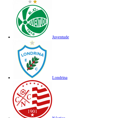
Juventude
Londrina