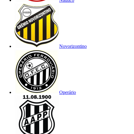
Náutico
Novorizontino
Operário