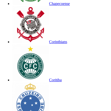
Chapecoense
Corinthians
Coritiba