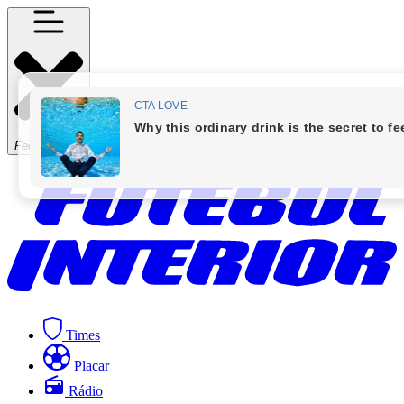
Fechar Menu
Times
Placar
Rádio