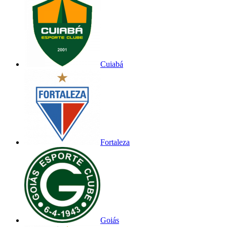
Cuiabá
Fortaleza
Goiás