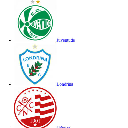
Juventude
Londrina