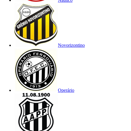
Náutico
Novorizontino
Operário