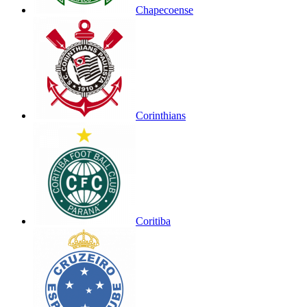
Chapecoense
Corinthians
Coritiba