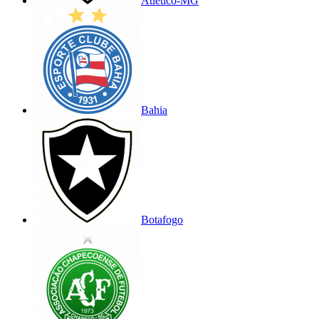
Atlético-MG
Bahia
Botafogo