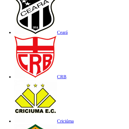
Ceará
CRB
Criciúma