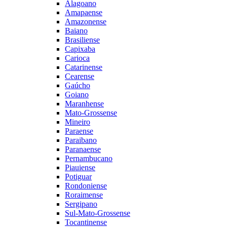
Alagoano
Amapaense
Amazonense
Baiano
Brasiliense
Capixaba
Carioca
Catarinense
Cearense
Gaúcho
Goiano
Maranhense
Mato-Grossense
Mineiro
Paraense
Paraibano
Paranaense
Pernambucano
Piauiense
Potiguar
Rondoniense
Roraimense
Sergipano
Sul-Mato-Grossense
Tocantinense