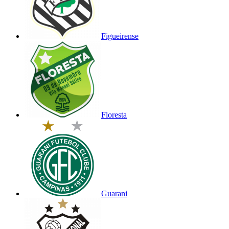
Figueirense
Floresta
Guarani