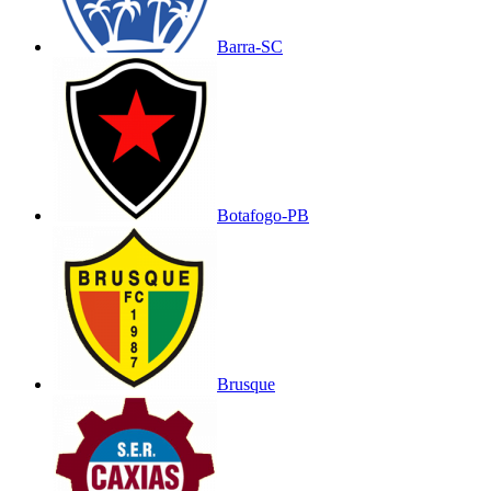
Barra-SC
Botafogo-PB
Brusque