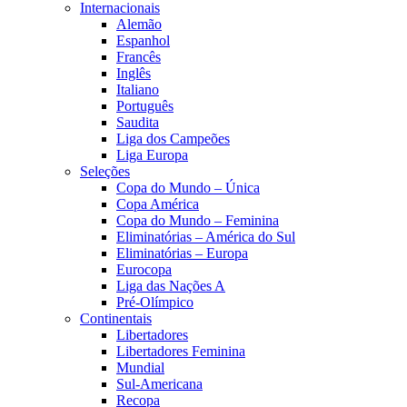
Internacionais
Alemão
Espanhol
Francês
Inglês
Italiano
Português
Saudita
Liga dos Campeões
Liga Europa
Seleções
Copa do Mundo – Única
Copa América
Copa do Mundo – Feminina
Eliminatórias – América do Sul
Eliminatórias – Europa
Eurocopa
Liga das Nações A
Pré-Olímpico
Continentais
Libertadores
Libertadores Feminina
Mundial
Sul-Americana
Recopa